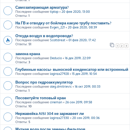
Ответы:
1
Самозапирающая арматура?
Последнее сообщение
tiptop
«
20 фев 2020, 13:00
Ответы:
1
На ГВ и отводку от бойлера какую трубу поставить?
Последнее сообщение
Evgen_221
«
20 фев 2020, 08:39
Откуда воздух в водопроводе?
Последнее сообщение
Scottdreat
«
01 фев 2020, 17:42
Ответы:
51
1
2
3
замена крана
Последнее сообщение
Deducio
«
16 дек 2019, 22:09
Ответы:
3
Глубинные насосы- выносной конденсатор или встроенный
Последнее сообщение
loginza27928
«
15 дек 2019, 10:54
Вопрос про гидроаккумулятор
Последнее сообщение
oleg.dmitrievic
«
16 окт 2019, 00:33
Ответы:
1
Посоветуйте топовый кран
Последнее сообщение
cineman
«
26 сен 2019, 09:58
Ответы:
10
Нержавейка AISI 304 не заржавеет ли
Последнее сообщение
loginza27330
«
20 сен 2019, 00:36
Ответы:
5
Мутная вода после замены фильтров