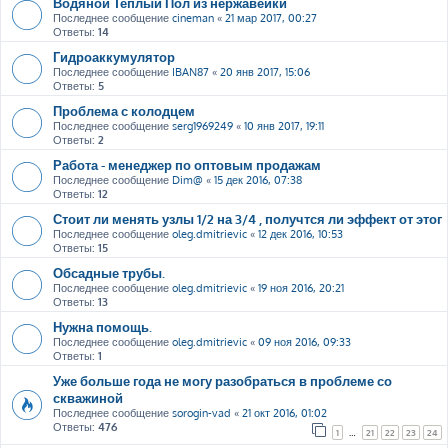
Водяной Теплый Пол из нержавейки
Последнее сообщение
cineman
«
21 мар 2017, 00:27
Ответы:
14
Гидроаккумулятор
Последнее сообщение
IBAN87
«
20 янв 2017, 15:06
Ответы:
5
Проблема с колодцем
Последнее сообщение
serg1969249
«
10 янв 2017, 19:11
Ответы:
2
Работа - менеджер по оптовым продажам
Последнее сообщение
Dim@
«
15 дек 2016, 07:38
Ответы:
12
Стоит ли менять узлы 1/2 на 3/4 , получтся ли эффект от этог
Последнее сообщение
oleg.dmitrievic
«
12 дек 2016, 10:53
Ответы:
15
Обсадные трубы.
Последнее сообщение
oleg.dmitrievic
«
19 ноя 2016, 20:21
Ответы:
13
Нужна помощь.
Последнее сообщение
oleg.dmitrievic
«
09 ноя 2016, 09:33
Ответы:
1
Уже больше года не могу разобраться в проблеме со
скважиной
Последнее сообщение
sorogin-vad
«
21 окт 2016, 01:02
Ответы:
476
1
…
21
22
23
24