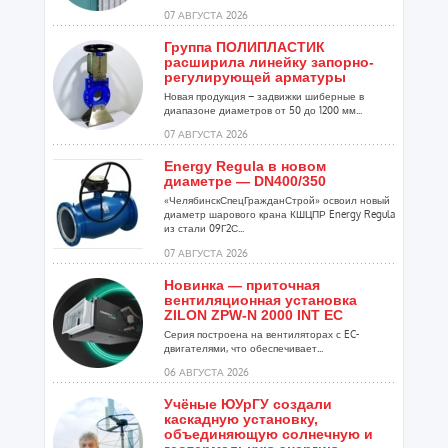
07 АВГУСТА 2026
Группа ПОЛИПЛАСТИК
расширила линейку запорно-
регулирующей арматуры
Новая продукция – задвижки шиберные в
диапазоне диаметров от 50 до 1200 мм...
07 АВГУСТА 2026
Energy Regula в новом
диаметре — DN400/350
«ЧелябинскСпецГражданСтрой» освоил новый
диаметр шарового крана КШЦПР Energy Regula
из стали 09Г2С...
07 АВГУСТА 2026
Новинка — приточная
вентиляционная установка
ZILON ZPW-N 2000 INT EC
Серия построена на вентиляторах с EC-
двигателями, что обеспечивает...
06 АВГУСТА 2026
Учёные ЮУрГУ создали
каскадную установку,
объединяющую солнечную и