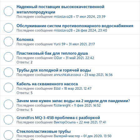
Надежный поставщик высококачественной
металлопродукции
Последнее сообщение
miloslava28
«
17 июл 2024, 23:39
Обслуживание систем противопожарного водоснабжения
Последнее сообщение
miloslava28
«
26 фев 2024, 23:40
Колонка
Последнее сообщение
Yurii 59
«
31 июл 2021, 21:17
Пластиковый бак для теплого душа
Последнее сообщение
ODar
«
31 май 2021, 22:42
Ответы:
2
Трубы для холодной и горячей воды
Последнее сообщение
annushkakassova
«
23 мар 2021, 16:36
Кабель на скваженного насоса
Последнее сообщение
Ellld
«
18 мар 2021, 12:47
Ответы:
5
Зачем мне нужен запас воды на 2 недели для пандемии?
Последнее сообщение
flistereight
«
11 фев 2021, 16:52
Ответы:
5
Grundfos MQ-3-45B проблема с разборкой
Последнее сообщение
ВикторОсыпа
«
22 янв 2021, 17:41
Стеклопластиковые трубы
Последнее сообщение
Валерий-мастер
«
01 дек 2020, 13:50