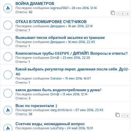
ВОЙНА ДИАМЕТРОВ
Последнее сообщение
loginza25821
«
28 сен 2016, 12:14
Ответы:
42
1
2
3
ОТКАЗ В ПЛОМБИРОВКЕ СЧЕТЧИКОВ
Последнее сообщение
Джордано
«
18 авг 2016, 22:14
Ответы:
1
Вымывает песок обратной засыпки из траншеи
Последнее сообщение
Джордано
«
16 июл 2016, 22:40
Ответы:
1
Композитные трубы DEEPiPE / ДИПАЙП. Вопросы и ответы?!
Последнее сообщение
Dim@
«
23 июн 2016, 22:20
Ответы:
1
Какой выбрать регулятор переп. давления после себя. Ду32-
40
Последнее сообщение
Sokolov
«
15 июн 2016, 16:07
Ответы:
1
какое должно быть водопотребление у дома?
Последнее сообщение
Dim@
«
13 июн 2016, 12:14
Ответы:
3
Всас по горизонтали :)
Последнее сообщение
oleg.dmitrievic
«
07 июн 2016, 23:45
Ответы:
38
1
2
Счетчик воды, неожиданный вопрос
Последнее сообщение
LukaTony
«
24 май 2016, 15:01