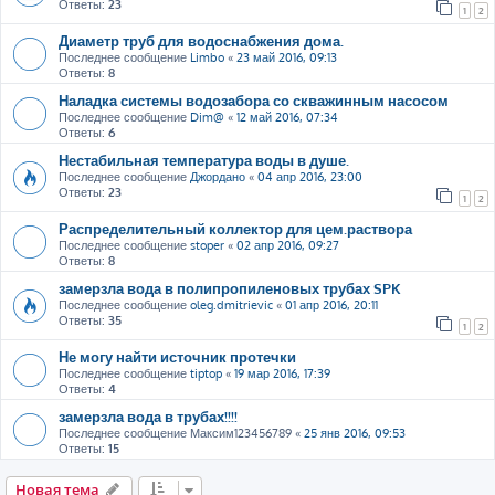
Ответы:
23
1
2
Диаметр труб для водоснабжения дома.
Последнее сообщение
Limbo
«
23 май 2016, 09:13
Ответы:
8
Наладка системы водозабора со скважинным насосом
Последнее сообщение
Dim@
«
12 май 2016, 07:34
Ответы:
6
Нестабильная температура воды в душе.
Последнее сообщение
Джордано
«
04 апр 2016, 23:00
Ответы:
23
1
2
Распределительный коллектор для цем.раствора
Последнее сообщение
stoper
«
02 апр 2016, 09:27
Ответы:
8
замерзла вода в полипропиленовых трубах SPK
Последнее сообщение
oleg.dmitrievic
«
01 апр 2016, 20:11
Ответы:
35
1
2
Не могу найти источник протечки
Последнее сообщение
tiptop
«
19 мар 2016, 17:39
Ответы:
4
замерзла вода в трубах!!!!
Последнее сообщение
Максим123456789
«
25 янв 2016, 09:53
Ответы:
15
Новая тема