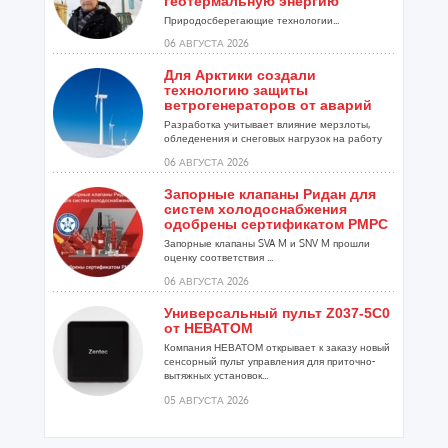
геотермальную энергию
Природосберегающие технологии...
06 АВГУСТА 2026
Для Арктики создали
технологию защиты
ветрогенераторов от аварий
Разработка учитывает влияние мерзлоты,
обледенения и снеговых нагрузок на работу
установок...
06 АВГУСТА 2026
Запорные клапаны Ридан для
систем холодоснабжения
одобрены сертификатом РМРС
Запорные клапаны SVA M и SNV M прошли
оценку соответствия ...
06 АВГУСТА 2026
Универсальный пульт Z037-5C0
от НЕВАТОМ
Компания НЕВАТОМ открывает к заказу новый
сенсорный пульт управления для приточно-
вытяжных установок...
05 АВГУСТА 2026
Гибридный тепловой насос
PV/T с одним общим