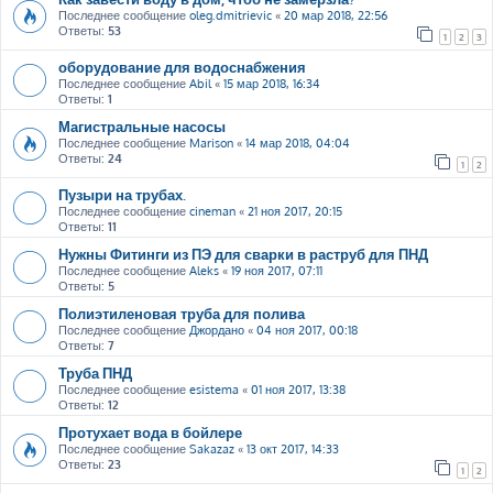
Последнее сообщение
oleg.dmitrievic
«
20 мар 2018, 22:56
Ответы:
53
1
2
3
оборудование для водоснабжения
Последнее сообщение
Abil
«
15 мар 2018, 16:34
Ответы:
1
Магистральные насосы
Последнее сообщение
Marison
«
14 мар 2018, 04:04
Ответы:
24
1
2
Пузыри на трубах.
Последнее сообщение
cineman
«
21 ноя 2017, 20:15
Ответы:
11
Нужны Фитинги из ПЭ для сварки в раструб для ПНД
Последнее сообщение
Aleks
«
19 ноя 2017, 07:11
Ответы:
5
Полиэтиленовая труба для полива
Последнее сообщение
Джордано
«
04 ноя 2017, 00:18
Ответы:
7
Труба ПНД
Последнее сообщение
esistema
«
01 ноя 2017, 13:38
Ответы:
12
Протухает вода в бойлере
Последнее сообщение
Sakazaz
«
13 окт 2017, 14:33
Ответы:
23
1
2