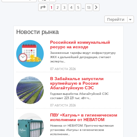
Страница
1
из
13
1
2
3
4
5
13
…
След.
Перейти
Новости рынка
Российский коммунальный
ресурс на исходе
Заниженные тарифы ведут инфраструктуру
ЖКХ к дальнейшей деградации, считают
эксперты...
07 АВГУСТА 2026
В Забайкалье запустили
крупнейшую в России
Абагайтуйскую СЭС
Годовая выработка Абагайтуйской СЭС
составит 223 221 тыс. кВт-ч...
07 АВГУСТА 2026
ПВУ «Катунь» в гигиеническом
исполнении от НЕВАТОМ
Новинка от НЕВАТОМ: Приточно-вытяжная
установка «Катунь» в гигиеническом
исполнении...