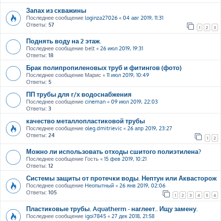
Запах из скважины
Последнее сообщение
loginza27026
«
04 авг 2019, 11:31
Ответы:
57
1
2
3
Поднять воду на 2 этаж.
Последнее сообщение
belt
«
26 июл 2019, 19:31
Ответы:
18
Брак полипропиленовых труб и фитингов (фото)
Последнее сообщение
Марис
«
11 июл 2019, 10:49
Ответы:
5
ПП трубы для г/х водоснабжения
Последнее сообщение
cineman
«
09 июл 2019, 22:03
Ответы:
3
качество металлопластиковой трубы
Последнее сообщение
oleg.dmitrievic
«
26 апр 2019, 23:27
Ответы:
24
1
2
Можно ли использовать отходы сшитого полиэтилена?
Последнее сообщение
Гость
«
15 фев 2019, 10:21
Ответы:
12
Системы защиты от протечки воды. Нептун или Аквасторож
Последнее сообщение
Неопытный
«
26 янв 2019, 02:06
Ответы:
105
1
2
3
4
5
6
Пластиковые трубы. Aquatherm - наглеет.. Ищу замену.
Последнее сообщение
igoi7845
«
27 дек 2018, 21:58