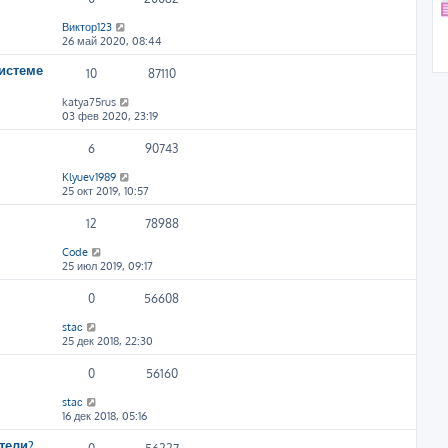
Виктор123
26 май 2020, 08:44
системе
10
87110
katya75rus
03 фев 2020, 23:19
6
90743
Klyuev1989
25 окт 2019, 10:57
12
78988
Code
25 июл 2019, 09:17
0
56608
staс
25 дек 2018, 22:30
0
56160
staс
16 дек 2018, 05:16
тели?