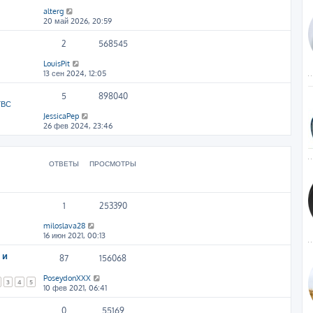
alterg
20 май 2026, 20:59
2
568545
LouisPit
13 сен 2024, 12:05
5
898040
ГВС
JessicaPep
26 фев 2024, 23:46
ОТВЕТЫ
ПРОСМОТРЫ
1
253390
miloslava28
16 июн 2021, 00:13
 и
87
156068
PoseydonXXX
3
4
5
10 фев 2021, 06:41
0
55169