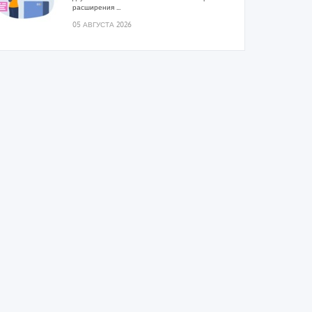
расширения ...
05 АВГУСТА 2026
21-й ежегодный форум
«ЦОД-2026»
Мероприятие пройдет 2-3 сентября в отеле
Radisson Slavyanskaya. Форум посетит более
двух тысяч участников...
05 АВГУСТА 2026
Корпорация «Термекс»
представила передовой опыт
роботизации участникам проекта
«Промтуризм.РФ»
Проект «Крутая Локация» ...
04 АВГУСТА 2026
Китайская Shenling представила
линейку тепловых насосов
«воздух-вода» на R290
Серия ThermaX R290 All-In-One включает три
модели теплопроизводительностью ...
04 АВГУСТА 2026
Тепловые насосы в связке с
солнечной генерацией и