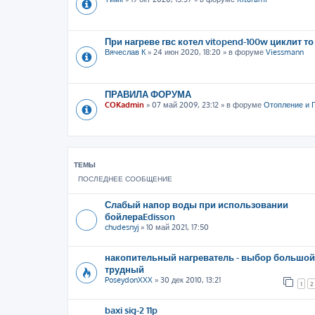
При нагреве гвс котел vitopend-100w циклит то
Вячеслав К
»
24 июн 2020, 18:20
» в форуме
Viessmann
ПРАВИЛА ФОРУМА
COKadmin
»
07 май 2009, 23:12
» в форуме
Отопление и 
ТЕМЫ
ПОСЛЕДНЕЕ СООБЩЕНИЕ
Слабый напор воды при использовании
бойлераEdisson
chudesnyj
»
10 май 2021, 17:50
накопительный нагреватель - выбор большой
трудный
PoseydonXXX
»
30 дек 2010, 13:21
1
2
baxi sig-2 11p