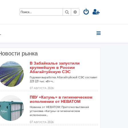
Поиск
Расширенный поиск
вые колонки
Новости рынка
В Забайкалье запустили
крупнейшую в России
Абагайтуйскую СЭС
Годовая выработка Абагайтуйской СЭС составит
223 221 тыс. кВт-ч...
07 АВГУСТА 2026
.
ПВУ «Катунь» в гигиеническом
исполнении от НЕВАТОМ
Новинка от НЕВАТОМ: Приточно-вытяжная
установка «Катунь» в гигиеническом
исполнении...
07 АВГУСТА 2026