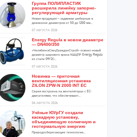
Группа ПОЛИПЛАСТИК
расширила линейку запорно-
регулирующей арматуры
Новая продукция – задвижки шиберные в
диапазоне диаметров от 50 до 1200 мм...
07 АВГУСТА 2026
Energy Regula в новом диаметре
— DN400/350
«ЧелябинскСпецГражданСтрой» освоил новый
диаметр шарового крана КШЦПР Energy Regula
из стали 09Г2С...
07 АВГУСТА 2026
Новинка — приточная
вентиляционная установка
ZILON ZPW-N 2000 INT EC
Серия построена на вентиляторах с EC-
двигателями, что обеспечивает...
06 АВГУСТА 2026
Учёные ЮУрГУ создали
каскадную установку,
объединяющую солнечную и
геотермальную энергию
Природосберегающие технологии...