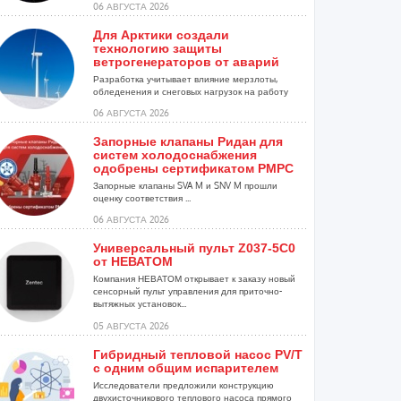
06 АВГУСТА 2026
Для Арктики создали
технологию защиты
ветрогенераторов от аварий
Разработка учитывает влияние мерзлоты,
обледенения и снеговых нагрузок на работу
установок...
06 АВГУСТА 2026
Запорные клапаны Ридан для
систем холодоснабжения
одобрены сертификатом РМРС
Запорные клапаны SVA M и SNV M прошли
оценку соответствия ...
06 АВГУСТА 2026
Универсальный пульт Z037-5C0
от НЕВАТОМ
Компания НЕВАТОМ открывает к заказу новый
сенсорный пульт управления для приточно-
вытяжных установок...
05 АВГУСТА 2026
Гибридный тепловой насос PV/T
с одним общим испарителем
Исследователи предложили конструкцию
двухисточникового теплового насоса прямого