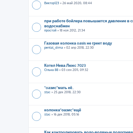
Виктор123
»
26 май 2020, 08:44
при работе бойлера повышается давление в 
водоснабжен
простой
»
18 ноя 2012, 21:34
Газовая колонка oasis не греет воду
pental_dima
»
02 апр 2018, 22:30
Котел Нева Люкс 7023
Олька 88
»
03 сен 2011, 09:32
"oaзис"мать её..
staс
»
25 дек 2018, 22:30
колонка"оазис"ещё
staс
»
16 дек 2018, 05:16
Как контролировать водо-водяные подогрева