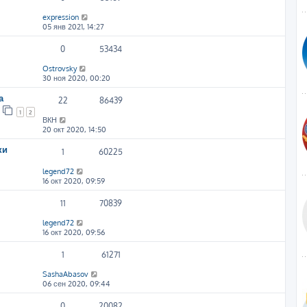
expression
05 янв 2021, 14:27
0
53434
Ostrovsky
30 ноя 2020, 00:20
а
22
86439
1
2
ВКН
20 окт 2020, 14:50
ки
1
60225
legend72
16 окт 2020, 09:59
11
70839
legend72
16 окт 2020, 09:56
1
61271
SashaAbasov
06 сен 2020, 09:44
0
20082