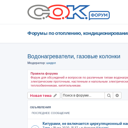
Форумы по отоплению, кондиционировани
Водонагреватели, газовые колонки
Модератор:
шидол
Правила форума
Форум для обсуждений и вопросов по различным типам водонагр
электрическим проточным, настенным и напольным электрическ
теплообменникам, кипятильникам.
Поиск
Рас
Новая тема
ОБЪЯВЛЕНИЯ
ПОСЛЕДНЕЕ СООБЩЕНИЕ
Китурами, не включается циркуляционный на
Тимк
»
19 окт 2020, 15:37
» в форуме
Kiturami