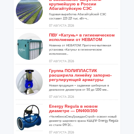
крупнейшую в России
Абагайтуйскую СЭС
Годовая выработка Абагайтуйской СЭС
составит 223 221 тыс. кВт-ч...
07 АВГУСТА 2026
ПВУ «Катунь» в гигиеническом
исполнении от НЕВАТОМ
Новинка от НЕВАТОМ: Приточно-вытяжная
установка «Катунь» в гигиеническом
исполнении...
07 АВГУСТА 2026
Группа ПОЛИПЛАСТИК
расширила линейку запорно-
регулирующей арматуры
Новая продукция – задвижки шиберные в
диапазоне диаметров от 50 до 1200 мм...
07 АВГУСТА 2026
Energy Regula в новом
диаметре — DN400/350
«ЧелябинскСпецГражданСтрой» освоил новый
диаметр шарового крана КШЦПР Energy Regula
из стали 09Г2С...
07 АВГУСТА 2026