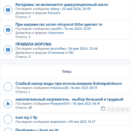
Китурами, не включается циркуляционный насос
Последнее сообщение
alterg
«
20 май 2026, 20:59
Добавлено в форуме
Kiturami
Ответы:
7
При нагреве гвс котел vitopend-100w циклит то
Последнее сообщение
LouisPit
«
13 сен 2024, 12:05
Добавлено в форуме
Viessmann
Ответы:
2
ПРАВИЛА ФОРУМА
Последнее сообщение
JessicaPep
«
26 фев 2024, 23:46
Добавлено в форуме
Отопление и ГВС
Ответы:
5
Темы
Слабый напор воды при использовании бойлераEdisson
Последнее сообщение
miloslava28
«
16 июн 2021, 00:13
Ответы:
1
накопительный нагреватель - выбор большой и трудный
Последнее сообщение
PoseydonXXX
«
10 фев 2021, 06:41
Ответы:
87
1
2
3
4
5
baxi sig-2 11p
Последнее сообщение
expression
«
05 янв 2021, 14:27
Проблемы с Bosh wr-10