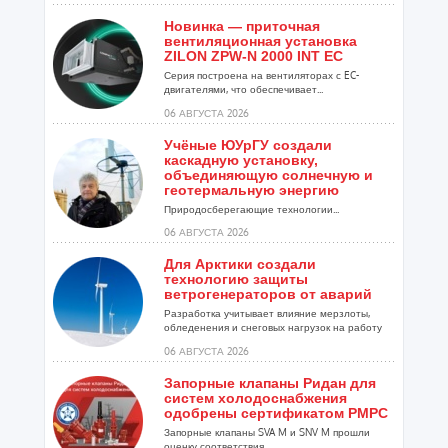
Новинка — приточная
вентиляционная установка
ZILON ZPW-N 2000 INT EC
Серия построена на вентиляторах с EC-
двигателями, что обеспечивает...
06 АВГУСТА 2026
Учёные ЮУрГУ создали
каскадную установку,
объединяющую солнечную и
геотермальную энергию
Природосберегающие технологии...
06 АВГУСТА 2026
Для Арктики создали
технологию защиты
ветрогенераторов от аварий
Разработка учитывает влияние мерзлоты,
обледенения и снеговых нагрузок на работу
установок...
06 АВГУСТА 2026
Запорные клапаны Ридан для
систем холодоснабжения
одобрены сертификатом РМРС
Запорные клапаны SVA M и SNV M прошли
оценку соответствия ...