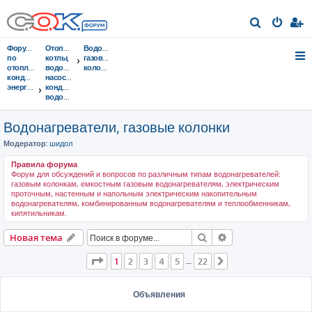
П
о
Форумы
Отопительные
Водонагреватели,
и
по
котлы,
газовые
отоплению,
водонагреватели,
колонки
с
кондиционированию,
насосы,
энергосбережению
кондиционеры,
к
водоочистка...
Водонагреватели, газовые колонки
Модератор:
шидол
Правила форума
Форум для обсуждений и вопросов по различным типам водонагревателей:
газовым колонкам, емкостным газовым водонагревателям, электрическим
проточным, настенным и напольным электрическим накопительным
водонагревателям, комбинированным водонагревателям и теплообменникам,
кипятильникам.
Поиск
Расширенный пои
Новая тема
Страница
1
из
22
1
2
3
4
5
22
…
След.
Объявления