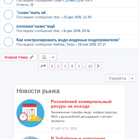
Последнее сообщение
Code
«
25 июл 2019, 09:17
Ответы:
12
"oaзис"мать её..
Последнее сообщение
staс
«
25 дек 2018, 22:30
колонка"оазис"ещё
Последнее сообщение
staс
«
16 дек 2018, 05:16
Как контролировать водо-водяные подогреватели?
Последнее сообщение
NeKola_Tesla
«
28 ноя 2018, 07:21
Новая тема
Страница
1
из
22
1
2
3
4
5
22
…
След.
Перейти
Новости рынка
Российский коммунальный
ресурс на исходе
Заниженные тарифы ведут инфраструктуру
ЖКХ к дальнейшей деградации, считают
эксперты...
07 АВГУСТА 2026
В Забайкалье запустили