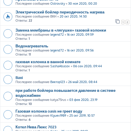
Последнее сообщение
Ostrovsky
«
30 ноя 2020, 00:20
Электрический бойлер периодичность нагрева
Последнее сообщение
ВКН
«
20 окт 2020, 14:50
Ответы:
22
1
2
Замена мембраны в «лягушке» газовой колонки
Последнее сообщение
legend72
«
16 окт 2020, 09:59
Ответы:
1
Водонагреватель
Последнее сообщение
legend72
«
16 окт 2020, 09:56
Ответы:
11
газовая колонка в ванной комнате
Последнее сообщение
SashaAbasov
«
06 сен 2020, 09:44
Ответы:
1
Baxi
Последнее сообщение
Виктор123
«
26 май 2020, 08:44
при работе бойлера повышается давление в системе
водоснабжен
Последнее сообщение
katya75rus
«
03 фев 2020, 23:19
Ответы:
10
Газовая колонка oasis не греет воду
Последнее сообщение
Klyuev1989
«
25 окт 2019, 10:57
Ответы:
6
Котел Нева Люкс 7023