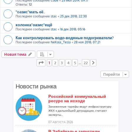
Последнее сообщение
Code
«
25 июл 2019, 09:17
Ответы:
12
"oaзис"мать её..
Последнее сообщение
staс
«
25 дек 2018, 22:30
колонка"оазис"ещё
Последнее сообщение
staс
«
16 дек 2018, 05:16
Как контролировать водо-водяные подогреватели?
Последнее сообщение
NeKola_Tesla
«
28 ноя 2018, 07:21
Новая тема
Страница
1
из
22
1
2
3
4
5
22
…
След.
Перейти
Новости рынка
Российский коммунальный
ресурс на исходе
Заниженные тарифы ведут инфраструктуру
ЖКХ к дальнейшей деградации, считают
эксперты...
07 АВГУСТА 2026
В Забайкалье запустили