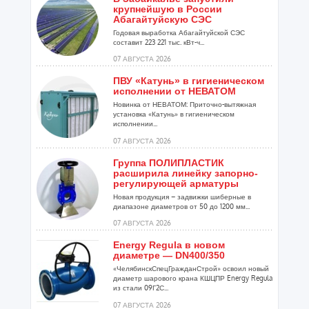
крупнейшую в России
Абагайтуйскую СЭС
Годовая выработка Абагайтуйской СЭС
составит 223 221 тыс. кВт-ч...
07 АВГУСТА 2026
ПВУ «Катунь» в гигиеническом
исполнении от НЕВАТОМ
Новинка от НЕВАТОМ: Приточно-вытяжная
установка «Катунь» в гигиеническом
исполнении...
07 АВГУСТА 2026
Группа ПОЛИПЛАСТИК
расширила линейку запорно-
регулирующей арматуры
Новая продукция – задвижки шиберные в
диапазоне диаметров от 50 до 1200 мм...
07 АВГУСТА 2026
Energy Regula в новом
диаметре — DN400/350
«ЧелябинскСпецГражданСтрой» освоил новый
диаметр шарового крана КШЦПР Energy Regula
из стали 09Г2С...
07 АВГУСТА 2026