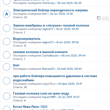
Последнее сообщение
Ostrovsky
«
30 ноя 2020, 00:20
Электрический бойлер периодичность нагрева
Последнее сообщение
ВКН
«
20 окт 2020, 14:50
Ответы:
22
1
2
Замена мембраны в «лягушке» газовой колонки
Последнее сообщение
legend72
«
16 окт 2020, 09:59
Ответы:
1
Водонагреватель
Последнее сообщение
legend72
«
16 окт 2020, 09:56
Ответы:
11
газовая колонка в ванной комнате
Последнее сообщение
SashaAbasov
«
06 сен 2020, 09:44
Ответы:
1
Baxi
Последнее сообщение
Виктор123
«
26 май 2020, 08:44
при работе бойлера повышается давление в системе
водоснабжен
Последнее сообщение
katya75rus
«
03 фев 2020, 23:19
Ответы:
10
Газовая колонка oasis не греет воду
Последнее сообщение
Klyuev1989
«
25 окт 2019, 10:57
Ответы:
6
Котел Нева Люкс 7023