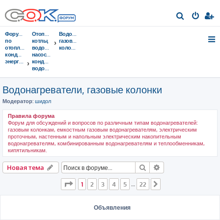
П
о
Форумы
Отопительные
Водонагреватели,
и
по
котлы,
газовые
отоплению,
водонагреватели,
колонки
с
кондиционированию,
насосы,
энергосбережению
кондиционеры,
к
водоочистка...
Водонагреватели, газовые колонки
Модератор:
шидол
Правила форума
Форум для обсуждений и вопросов по различным типам водонагревателей:
газовым колонкам, емкостным газовым водонагревателям, электрическим
проточным, настенным и напольным электрическим накопительным
водонагревателям, комбинированным водонагревателям и теплообменникам,
кипятильникам.
Поиск
Расширенный пои
Новая тема
Страница
1
из
22
1
2
3
4
5
22
…
След.
Объявления