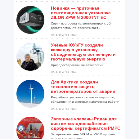
Новинка — приточная
вентиляционная установка
ZILON ZPW-N 2000 INT EC
Серия построена на вентиляторах с EC-
двигателями, что обеспечивает...
06 АВГУСТА 2026
Учёные ЮУрГУ создали
каскадную установку,
объединяющую солнечную и
геотермальную энергию
Природосберегающие технологии...
06 АВГУСТА 2026
Для Арктики создали
технологию защиты
ветрогенераторов от аварий
Разработка учитывает влияние мерзлоты,
обледенения и снеговых нагрузок на работу
установок...
06 АВГУСТА 2026
Запорные клапаны Ридан для
систем холодоснабжения
одобрены сертификатом РМРС
Запорные клапаны SVA M и SNV M прошли
оценку соответствия ...