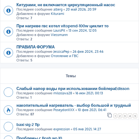
Китурами, не включается циркуляционный насос
Последнее сообщение
alterg
«
20 май 2026, 20:59
Добавлено в форуме
Kiturami
Ответы:
7
При нагреве гвс котел vitopend-100w циклит то
Последнее сообщение
LouisPit
«
13 сен 2024, 12:05
Добавлено в форуме
Viessmann
Ответы:
2
ПРАВИЛА ФОРУМА
Последнее сообщение
JessicaPep
«
26 фев 2024, 23:46
Добавлено в форуме
Отопление и ГВС
Ответы:
5
Темы
Слабый напор воды при использовании бойлераEdisson
Последнее сообщение
miloslava28
«
16 июн 2021, 00:13
Ответы:
1
накопительный нагреватель - выбор большой и трудный
Последнее сообщение
PoseydonXXX
«
10 фев 2021, 06:41
Ответы:
87
1
2
3
4
5
baxi sig-2 11p
Последнее сообщение
expression
«
05 янв 2021, 14:27
Проблемы с Bosh wr-10