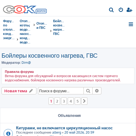
П
о
Форумы
Отопительные
Бойлеры
Отопление
и
по
котлы,
косвенного
и ГВС
отоплению,
водонагреватели,
нагрева,
с
кондиционированию,
насосы,
ГВС
энергосбережению
кондиционеры,
к
водоочистка...
Бойлеры косвенного нагрева, ГВС
Модератор:
Dim@
Правила форума
Ветка форума для обсуждений и вопросов касающихся систем горячего
водоснабжения, бойлеров косвенного нагрева различных производителей.
Поиск
Расширенный пои
Новая тема
1
2
3
4
5
След.
Объявления
Китурами, не включается циркуляционный насос
Последнее сообщение
alterg
«
20 май 2026, 20:59