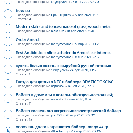
Последнее сообщение
OlyngeyrAr
«
27 июл 2021, 02:20
Бойлер
Последнее сообщение
Бран Тиршах
«
19 апр 2021, 14:42
Ответы:
4
Modern stairs and fences made of glass, wood, metal
Последнее сообщение
Jesse Siz
«
10 апр 2021, 07:58
Order Amoxil
Последнее сообщение
inetryconydot
«
15 мар 2021, 10:25
Best Antibiotics online. acheter du Amoxil sur internet
Последнее сообщение
inetryconydot
«
18 янв 2021, 22:50
купить белые пакеты с вырубной ручкой готовые
Последнее сообщение
Sergey2121
«
24 дек 2020, 10:55
Ответы:
1
Гнездо для датчика NTC в бойлере DRAZICE OKC160
Последнее сообщение
agzamov
«
14 ноя 2020, 22:38
Бойлер в доме или в котельной(отдельностоящей)
Последнее сообщение
asgard
«
25 май 2020, 11:52
Ответы:
11
Бойлер косвенного нагрева или электрический бойлер
Последнее сообщение
port222
«
28 мар 2020, 09:39
Ответы:
15
оооочень долго нагревается бойлер...аж до 47 гр...
Последнее сообщение
Albertexivy
«
07 мар 2020, 02:05