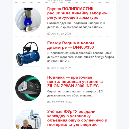
Группа ПОЛИПЛАСТИК
расширила линейку запорно-
регулирующей арматуры
Новая продукция – задвижки шиберные в
диапазоне диаметров от 50 до 1200 мм...
07 АВГУСТА 2026
Energy Regula в новом
диаметре — DN400/350
«ЧелябинскСпецГражданСтрой» освоил новый
диаметр шарового крана КШЦПР Energy Regula
из стали 09Г2С...
07 АВГУСТА 2026
Новинка — приточная
вентиляционная установка
ZILON ZPW-N 2000 INT EC
Серия построена на вентиляторах с EC-
двигателями, что обеспечивает...
06 АВГУСТА 2026
Учёные ЮУрГУ создали
каскадную установку,
объединяющую солнечную и
геотермальную энергию