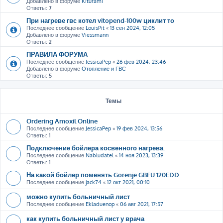
Добавлено в форуме
Kiturami
Ответы:
7
При нагреве гвс котел vitopend-100w циклит то
Последнее сообщение
LouisPit
«
13 сен 2024, 12:05
Добавлено в форуме
Viessmann
Ответы:
2
ПРАВИЛА ФОРУМА
Последнее сообщение
JessicaPep
«
26 фев 2024, 23:46
Добавлено в форуме
Отопление и ГВС
Ответы:
5
Темы
Ordering Amoxil Online
Последнее сообщение
JessicaPep
«
19 фев 2024, 13:56
Ответы:
1
Подключение бойлера косвенного нагрева.
Последнее сообщение
Nabludatel
«
14 ноя 2023, 13:39
Ответы:
1
На какой бойлер поменять Gorenje GBFU 120EDD
Последнее сообщение
jack74
«
12 окт 2021, 00:10
можно купить больничный лист
Последнее сообщение
Ekladuenop
«
06 авг 2021, 17:57
как купить больничный лист у врача