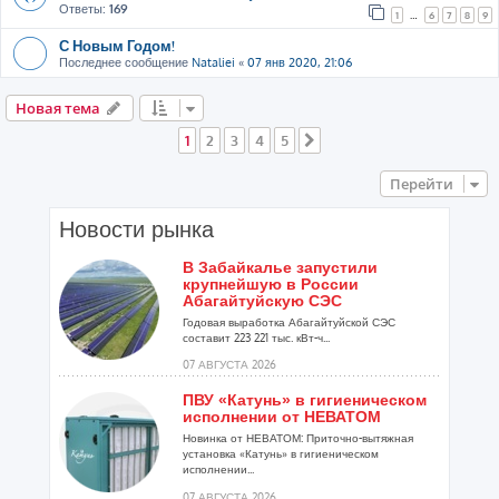
Ответы:
169
1
…
6
7
8
9
С Новым Годом!
Последнее сообщение
Nataliei
«
07 янв 2020, 21:06
Новая тема
1
2
3
4
5
След.
Перейти
Новости рынка
В Забайкалье запустили
крупнейшую в России
Абагайтуйскую СЭС
Годовая выработка Абагайтуйской СЭС
составит 223 221 тыс. кВт-ч...
07 АВГУСТА 2026
ПВУ «Катунь» в гигиеническом
исполнении от НЕВАТОМ
Новинка от НЕВАТОМ: Приточно-вытяжная
установка «Катунь» в гигиеническом
исполнении...
07 АВГУСТА 2026