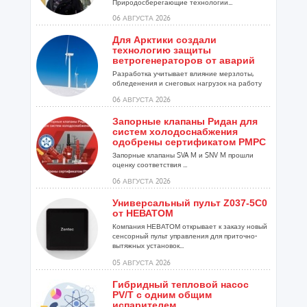
Природосберегающие технологии...
06 АВГУСТА 2026
Для Арктики создали
технологию защиты
ветрогенераторов от аварий
Разработка учитывает влияние мерзлоты,
обледенения и снеговых нагрузок на работу
установок...
06 АВГУСТА 2026
Запорные клапаны Ридан для
систем холодоснабжения
одобрены сертификатом РМРС
Запорные клапаны SVA M и SNV M прошли
оценку соответствия ...
06 АВГУСТА 2026
Универсальный пульт Z037-5C0
от НЕВАТОМ
Компания НЕВАТОМ открывает к заказу новый
сенсорный пульт управления для приточно-
вытяжных установок...
05 АВГУСТА 2026
Гибридный тепловой насос
PV/T с одним общим
испарителем