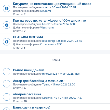
Китурами, не включается циркуляционный насос
Последнее сообщение
alterg
«
20 май 2026, 20:59
Добавлено в форуме
Kiturami
Ответы:
7
При нагреве гвс котел vitopend-100w циклит то
Последнее сообщение
LouisPit
«
13 сен 2024, 12:05
Добавлено в форуме
Viessmann
Ответы:
2
ПРАВИЛА ФОРУМА
Последнее сообщение
JessicaPep
«
26 фев 2024, 23:46
Добавлено в форуме
Отопление и ГВС
Ответы:
5
Темы
Вывоз ванн Донецк
Последнее сообщение
miloslava28
«
19 окт 2025, 15:19
Ангар для бассейна, а можно ли?
Последнее сообщение
Tyrent
«
15 июл 2021, 22:00
Ответы:
6
обогрев бассейна
Последнее сообщение
Strannik_42
«
27 ноя 2020, 17:27
Ответы:
10
Баня, сауна в квартире?