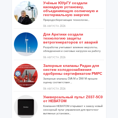
Учёные ЮУрГУ создали
каскадную установку,
объединяющую солнечную и
геотермальную энергию
Природосберегающие технологии...
06 АВГУСТА 2026
Для Арктики создали
технологию защиты
ветрогенераторов от аварий
Разработка учитывает влияние мерзлоты,
обледенения и снеговых нагрузок на работу
установок...
06 АВГУСТА 2026
Запорные клапаны Ридан для
систем холодоснабжения
одобрены сертификатом РМРС
Запорные клапаны SVA M и SNV M прошли
оценку соответствия ...
06 АВГУСТА 2026
Универсальный пульт Z037-5C0
от НЕВАТОМ
Компания НЕВАТОМ открывает к заказу новый
сенсорный пульт управления для приточно-
вытяжных установок...