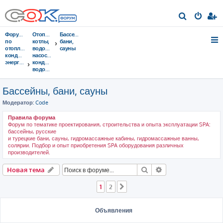
П
о
Форумы
Отопительные
Бассейны,
и
по
котлы,
бани,
отоплению,
водонагреватели,
сауны
с
кондиционированию,
насосы,
энергосбережению
кондиционеры,
к
водоочистка...
Бассейны, бани, сауны
Модератор:
Code
Правила форума
Форум по тематике проектирования, строительства и опыта эксплуатации SPA:
бассейны, русские
и турецкие бани, сауны, гидромассажные кабины, гидромассажные ванны,
солярии. Подбор и опыт приобретения SPA оборудования различных
производителей.
Поиск
Расширенный пои
Новая тема
1
2
След.
Объявления