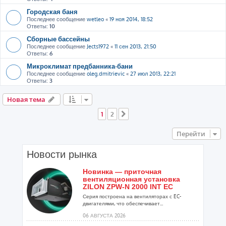
Городская баня
Последнее сообщение
wetleo
«
19 ноя 2014, 18:52
Ответы:
10
Сборные бассейны
Последнее сообщение
Jects1972
«
11 сен 2013, 21:50
Ответы:
6
Микроклимат предбанника-бани
Последнее сообщение
oleg.dmitrievic
«
27 июл 2013, 22:21
Ответы:
3
Новая тема
1
2
След.
Перейти
Новости рынка
Новинка — приточная
вентиляционная установка
ZILON ZPW-N 2000 INT EC
Серия построена на вентиляторах с EC-
двигателями, что обеспечивает...
06 АВГУСТА 2026