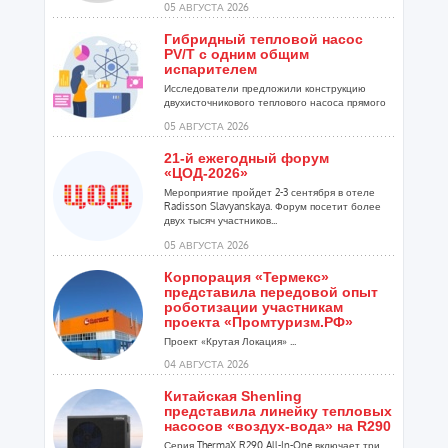
05 АВГУСТА 2026
Гибридный тепловой насос
PV/T с одним общим
испарителем
Исследователи предложили конструкцию
двухисточникового теплового насоса прямого
расширения ...
05 АВГУСТА 2026
21-й ежегодный форум
«ЦОД-2026»
Мероприятие пройдет 2-3 сентября в отеле
Radisson Slavyanskaya. Форум посетит более
двух тысяч участников...
05 АВГУСТА 2026
Корпорация «Термекс»
представила передовой опыт
роботизации участникам
проекта «Промтуризм.РФ»
Проект «Крутая Локация» ...
04 АВГУСТА 2026
Китайская Shenling
представила линейку тепловых
насосов «воздух-вода» на R290
Серия ThermaX R290 All-In-One включает три