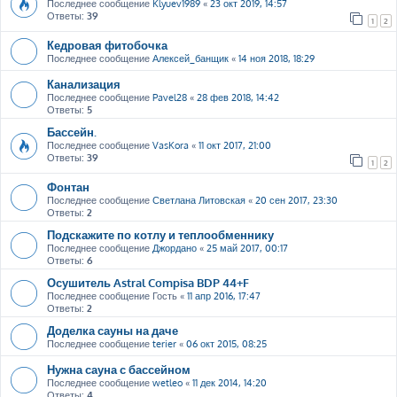
Последнее сообщение
Klyuev1989
«
23 окт 2019, 14:57
Ответы:
39
1
2
Кедровая фитобочка
Последнее сообщение
Алексей_банщик
«
14 ноя 2018, 18:29
Канализация
Последнее сообщение
Pavel28
«
28 фев 2018, 14:42
Ответы:
5
Бассейн.
Последнее сообщение
VasKora
«
11 окт 2017, 21:00
Ответы:
39
1
2
Фонтан
Последнее сообщение
Светлана Литовская
«
20 сен 2017, 23:30
Ответы:
2
Подскажите по котлу и теплообменнику
Последнее сообщение
Джордано
«
25 май 2017, 00:17
Ответы:
6
Осушитель Astral Compisa BDP 44+F
Последнее сообщение
Гость
«
11 апр 2016, 17:47
Ответы:
2
Доделка сауны на даче
Последнее сообщение
terier
«
06 окт 2015, 08:25
Нужна сауна с бассейном
Последнее сообщение
wetleo
«
11 дек 2014, 14:20
Ответы:
4