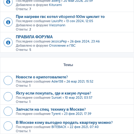
Последнее сообщение
alterg
«
20 май 2026, 20:59
Добавлено в форуме
Kiturami
Ответы:
7
При нагреве гвс котел vitopend-100w циклит то
Последнее сообщение
LouisPit
«
13 сен 2024, 12:05
Добавлено в форуме
Viessmann
Ответы:
2
ПРАВИЛА ФОРУМА
Последнее сообщение
JessicaPep
«
26 фев 2024, 23:46
Добавлено в форуме
Отопление и ГВС
Ответы:
5
Темы
Новости о крипотовалюте?
Последнее сообщение
Ader138
«
26 мар 2021, 15:52
Ответы:
1
Яхту если покупать, где и какую лучше?
Последнее сообщение
Sunset
«
10 мар 2021, 03:57
Ответы:
1
Запчасти на спец. технику в Москве?
Последнее сообщение
Tyrent
«
23 фев 2021, 17:39
В Москве кому выгодно продать квартиру можно?
Последнее сообщение
BITEBACK
«
22 фев 2021, 07:40
Ответы:
1