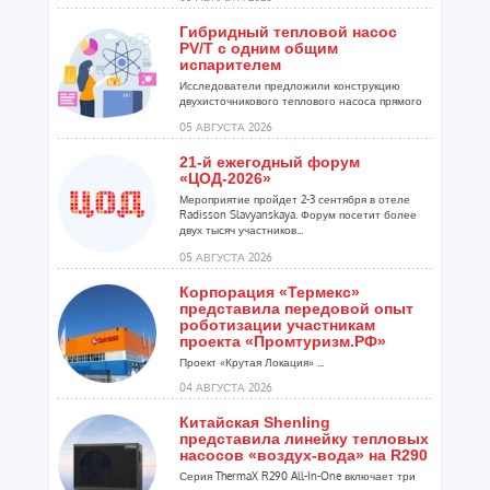
Гибридный тепловой насос
PV/T с одним общим
испарителем
Исследователи предложили конструкцию
двухисточникового теплового насоса прямого
расширения ...
05 АВГУСТА 2026
21-й ежегодный форум
«ЦОД-2026»
Мероприятие пройдет 2-3 сентября в отеле
Radisson Slavyanskaya. Форум посетит более
двух тысяч участников...
05 АВГУСТА 2026
Корпорация «Термекс»
представила передовой опыт
роботизации участникам
проекта «Промтуризм.РФ»
Проект «Крутая Локация» ...
04 АВГУСТА 2026
Китайская Shenling
представила линейку тепловых
насосов «воздух-вода» на R290
Серия ThermaX R290 All-In-One включает три