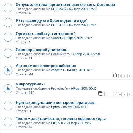
Отпуск электроэнергии во внешнюю сеть. Договора
Последнее сообщение
BITEBACK
«
06 фев 2021, 17:20
Ответы:
6
Яхту в аренду кто брал недавно и где?
Последнее сообщение
BITEBACK
«
06 фев 2021, 17:19
Где искать работу в интернете ?
Последнее сообщение
Sunset
«
03 фев 2021, 21:02
Ответы:
1
Паропоршневой двигатель
Последнее сообщение
Владимир25
«
13 апр 2014, 09:58
Ответы:
13
Автономное электроснабжение
Последнее сообщение
vasya123
«
04 апр 2013, 14:35
Ответы:
44
1
2
3
микротурбины
Последнее сообщение
Petrocleafe
«
09 окт 2011, 00:15
Ответы:
144
1
…
5
6
7
8
Нужна консультация по парогенераторам.
Последнее сообщение
tiptop
«
05 авг 2011, 19:11
Ответы:
3
Тепло + электричество, топливо деревоотходы
Последнее сообщение
BIO-NIK
«
23 мар 2011, 19:51
Ответы:
16