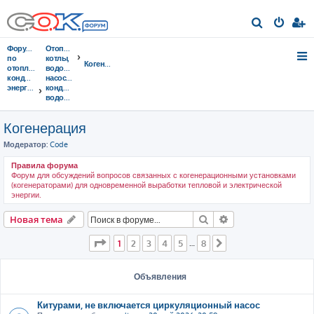
П
о
Форумы
Отопительные
и
по
котлы,
Когенерация
отоплению,
водонагреватели,
с
кондиционированию,
насосы,
энергосбережению
кондиционеры,
к
водоочистка...
Когенерация
Модератор:
Code
Правила форума
Форум для обсуждений вопросов связанных с когенерационными установками
(когенераторами) для одновременной выработки тепловой и электрической
энергии.
Поиск
Расширенный пои
Новая тема
Страница
1
из
8
1
2
3
4
5
8
…
След.
Объявления
Китурами, не включается циркуляционный насос