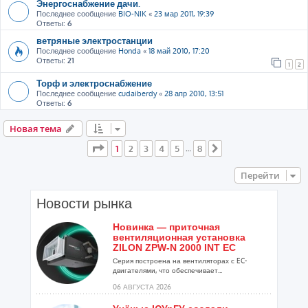
Энергоснабжение дачи.
Последнее сообщение
BIO-NIK
«
23 мар 2011, 19:39
Ответы:
6
ветряные электростанции
Последнее сообщение
Honda
«
18 май 2010, 17:20
Ответы:
21
1
2
Торф и электроснабжение
Последнее сообщение
cudaiberdy
«
28 апр 2010, 13:51
Ответы:
6
Новая тема
Страница
1
из
8
1
2
3
4
5
8
…
След.
Перейти
Новости рынка
Новинка — приточная
вентиляционная установка
ZILON ZPW-N 2000 INT EC
Серия построена на вентиляторах с EC-
двигателями, что обеспечивает...
06 АВГУСТА 2026