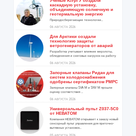
Учёные ЮУрГУ создали
каскадную установку,
объединяющую солнечную и
геотермальную энергию
Природосберегающие технологии...
06 АВГУСТА 2026
Для Арктики создали
технологию защиты
ветрогенераторов от аварий
Разработка учитывает влияние мерзлоты,
обледенения и снеговых нагрузок на работу
установок...
06 АВГУСТА 2026
Запорные клапаны Ридан для
систем холодоснабжения
одобрены сертификатом РМРС
Запорные клапаны SVA M и SNV M прошли
оценку соответствия ...
06 АВГУСТА 2026
Универсальный пульт Z037-5C0
от НЕВАТОМ
Компания НЕВАТОМ открывает к заказу новый
сенсорный пульт управления для приточно-
вытяжных установок...
05 АВГУСТА 2026