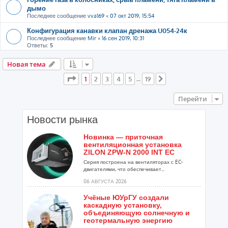
дымо
Последнее сообщение
vva169
«
07 окт 2019, 15:54
Конфигурация канавки клапан дренажа U054-24к
Последнее сообщение
Mir
«
16 сен 2019, 10:31
Ответы:
5
Новая тема
Страница
1
из
19
1
2
3
4
5
19
…
След.
Перейти
Новости рынка
Новинка — приточная
вентиляционная установка
ZILON ZPW-N 2000 INT EC
Серия построена на вентиляторах с EC-
двигателями, что обеспечивает...
06 АВГУСТА 2026
Учёные ЮУрГУ создали
каскадную установку,
объединяющую солнечную и
геотермальную энергию