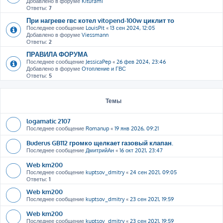
Добавлено в форуме
Kiturami
Ответы:
7
При нагреве гвс котел vitopend-100w циклит то
Последнее сообщение
LouisPit
«
13 сен 2024, 12:05
Добавлено в форуме
Viessmann
Ответы:
2
ПРАВИЛА ФОРУМА
Последнее сообщение
JessicaPep
«
26 фев 2024, 23:46
Добавлено в форуме
Отопление и ГВС
Ответы:
5
Темы
logamatic 2107
Последнее сообщение
Romanup
«
19 янв 2026, 09:21
Buderus GB112 громко щелкает газовый клапан.
Последнее сообщение
ДмитрийАн
«
16 окт 2021, 23:47
Web km200
Последнее сообщение
kuptsov_dmitry
«
24 сен 2021, 09:05
Ответы:
1
Web km200
Последнее сообщение
kuptsov_dmitry
«
23 сен 2021, 19:59
Web km200
Последнее сообщение
kuptsov_dmitry
«
23 сен 2021, 19:59