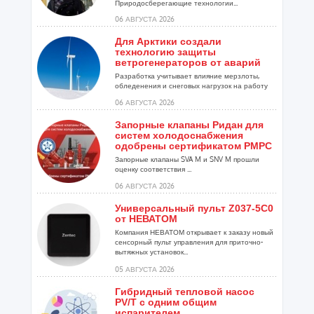
Природосберегающие технологии...
06 АВГУСТА 2026
Для Арктики создали
технологию защиты
ветрогенераторов от аварий
Разработка учитывает влияние мерзлоты,
обледенения и снеговых нагрузок на работу
установок...
06 АВГУСТА 2026
Запорные клапаны Ридан для
систем холодоснабжения
одобрены сертификатом РМРС
Запорные клапаны SVA M и SNV M прошли
оценку соответствия ...
06 АВГУСТА 2026
Универсальный пульт Z037-5C0
от НЕВАТОМ
Компания НЕВАТОМ открывает к заказу новый
сенсорный пульт управления для приточно-
вытяжных установок...
05 АВГУСТА 2026
Гибридный тепловой насос
PV/T с одним общим
испарителем