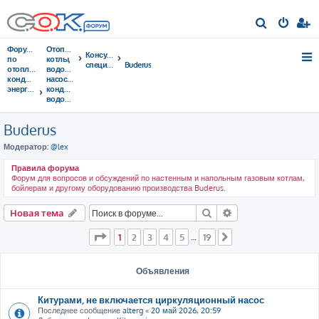
П
о
Форумы
Отопительные
Консультации
и
по
котлы,
специалистов
Buderus
отоплению,
водонагреватели,
с
кондиционированию,
насосы,
энергосбережению
кондиционеры,
к
водоочистка...
Buderus
Модератор:
@lex
Правила форума
Форум для вопросов и обсуждений по настенным и напольным газовым котлам,
бойлерам и другому оборудованию производства Buderus.
Поиск
Расширенный пои
Новая тема
Страница
1
из
19
1
2
3
4
5
19
…
След.
Объявления
Китурами, не включается циркуляционный насос
Последнее сообщение
alterg
«
20 май 2026, 20:59