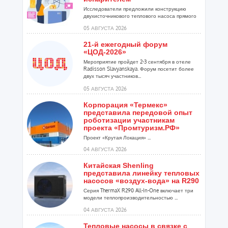
Исследователи предложили конструкцию
двухисточникового теплового насоса прямого
расширения ...
05 АВГУСТА 2026
21-й ежегодный форум
«ЦОД-2026»
Мероприятие пройдет 2-3 сентября в отеле
Radisson Slavyanskaya. Форум посетит более
двух тысяч участников...
05 АВГУСТА 2026
Корпорация «Термекс»
представила передовой опыт
роботизации участникам
проекта «Промтуризм.РФ»
Проект «Крутая Локация» ...
04 АВГУСТА 2026
Китайская Shenling
представила линейку тепловых
насосов «воздух-вода» на R290
Серия ThermaX R290 All-In-One включает три
модели теплопроизводительностью ...
04 АВГУСТА 2026
Тепловые насосы в связке с