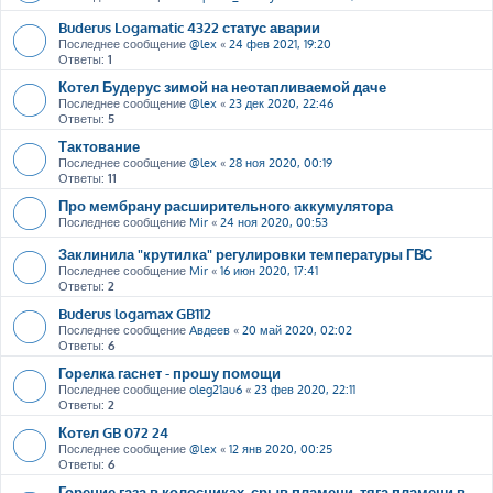
Buderus Logamatic 4322 статус аварии
Последнее сообщение
@lex
«
24 фев 2021, 19:20
Ответы:
1
Котел Будерус зимой на неотапливаемой даче
Последнее сообщение
@lex
«
23 дек 2020, 22:46
Ответы:
5
Тактование
Последнее сообщение
@lex
«
28 ноя 2020, 00:19
Ответы:
11
Про мембрану расширительного аккумулятора
Последнее сообщение
Mir
«
24 ноя 2020, 00:53
Заклинила "крутилка" регулировки температуры ГВС
Последнее сообщение
Mir
«
16 июн 2020, 17:41
Ответы:
2
Buderus logamax GB112
Последнее сообщение
Авдеев
«
20 май 2020, 02:02
Ответы:
6
Горелка гаснет - прошу помощи
Последнее сообщение
oleg21au6
«
23 фев 2020, 22:11
Ответы:
2
Котел GB 072 24
Последнее сообщение
@lex
«
12 янв 2020, 00:25
Ответы:
6
Горение газа в колосниках, срыв пламени, тяга пламени в