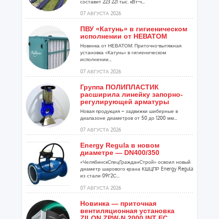
составит 223 221 тыс. кВт-ч...
07 АВГУСТА 2026
ПВУ «Катунь» в гигиеническом
исполнении от НЕВАТОМ
Новинка от НЕВАТОМ: Приточно-вытяжная
установка «Катунь» в гигиеническом
исполнении...
07 АВГУСТА 2026
Группа ПОЛИПЛАСТИК
расширила линейку запорно-
регулирующей арматуры
Новая продукция – задвижки шиберные в
диапазоне диаметров от 50 до 1200 мм...
07 АВГУСТА 2026
Energy Regula в новом
диаметре — DN400/350
«ЧелябинскСпецГражданСтрой» освоил новый
диаметр шарового крана КШЦПР Energy Regula
из стали 09Г2С...
07 АВГУСТА 2026
Новинка — приточная
вентиляционная установка
ZILON ZPW-N 2000 INT EC