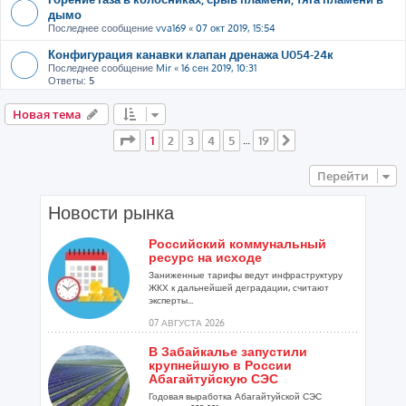
дымо
Последнее сообщение
vva169
«
07 окт 2019, 15:54
Конфигурация канавки клапан дренажа U054-24к
Последнее сообщение
Mir
«
16 сен 2019, 10:31
Ответы:
5
Новая тема
Страница
1
из
19
1
2
3
4
5
19
…
След.
Перейти
Новости рынка
Российский коммунальный
ресурс на исходе
Заниженные тарифы ведут инфраструктуру
ЖКХ к дальнейшей деградации, считают
эксперты...
07 АВГУСТА 2026
В Забайкалье запустили
крупнейшую в России
Абагайтуйскую СЭС
Годовая выработка Абагайтуйской СЭС