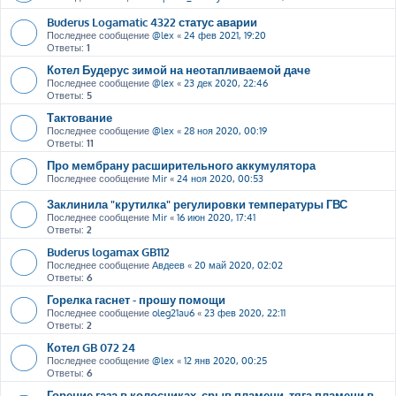
Buderus Logamatic 4322 статус аварии
Последнее сообщение
@lex
«
24 фев 2021, 19:20
Ответы:
1
Котел Будерус зимой на неотапливаемой даче
Последнее сообщение
@lex
«
23 дек 2020, 22:46
Ответы:
5
Тактование
Последнее сообщение
@lex
«
28 ноя 2020, 00:19
Ответы:
11
Про мембрану расширительного аккумулятора
Последнее сообщение
Mir
«
24 ноя 2020, 00:53
Заклинила "крутилка" регулировки температуры ГВС
Последнее сообщение
Mir
«
16 июн 2020, 17:41
Ответы:
2
Buderus logamax GB112
Последнее сообщение
Авдеев
«
20 май 2020, 02:02
Ответы:
6
Горелка гаснет - прошу помощи
Последнее сообщение
oleg21au6
«
23 фев 2020, 22:11
Ответы:
2
Котел GB 072 24
Последнее сообщение
@lex
«
12 янв 2020, 00:25
Ответы:
6
Горение газа в колосниках, срыв пламени, тяга пламени в