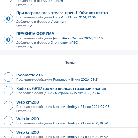
Добавлено в форуме
Kiturami
Ответы:
7
При нагреве гвс котел vitopend-100w циклит то
Последнее сообщение
LouisPit
«
13 сен 2024, 12:05
Добавлено в форуме
Viessmann
Ответы:
2
ПРАВИЛА ФОРУМА
Последнее сообщение
JessicaPep
«
26 фев 2024, 23:46
Добавлено в форуме
Отопление и ГВС
Ответы:
5
Темы
logamatic 2107
Последнее сообщение
Romanup
«
19 янв 2026, 09:21
Buderus GB112 громко щелкает газовый клапан.
Последнее сообщение
ДмитрийАн
«
16 окт 2021, 23:47
Web km200
Последнее сообщение
kuptsov_dmitry
«
24 сен 2021, 09:05
Ответы:
1
Web km200
Последнее сообщение
kuptsov_dmitry
«
23 сен 2021, 19:59
Web km200
Последнее сообщение
kuptsov_dmitry
«
23 сен 2021, 19:59