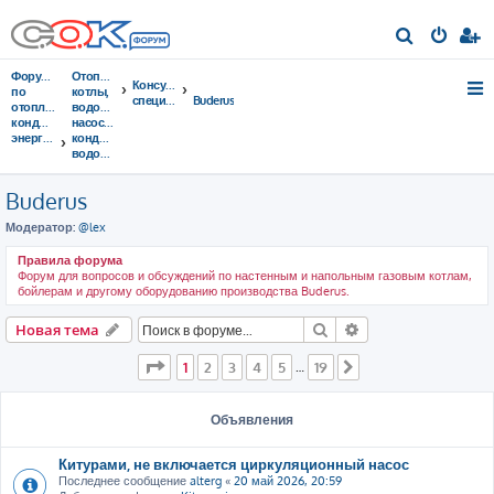
П
о
Форумы
Отопительные
Консультации
и
по
котлы,
специалистов
Buderus
отоплению,
водонагреватели,
с
кондиционированию,
насосы,
энергосбережению
кондиционеры,
к
водоочистка...
Buderus
Модератор:
@lex
Правила форума
Форум для вопросов и обсуждений по настенным и напольным газовым котлам,
бойлерам и другому оборудованию производства Buderus.
Поиск
Расширенный пои
Новая тема
Страница
1
из
19
1
2
3
4
5
19
…
След.
Объявления
Китурами, не включается циркуляционный насос
Последнее сообщение
alterg
«
20 май 2026, 20:59