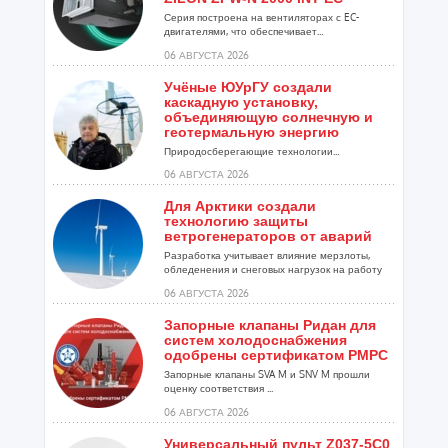
Серия построена на вентиляторах с EC-
двигателями, что обеспечивает...
06 АВГУСТА 2026
Учёные ЮУрГУ создали
каскадную установку,
объединяющую солнечную и
геотермальную энергию
Природосберегающие технологии...
06 АВГУСТА 2026
Для Арктики создали
технологию защиты
ветрогенераторов от аварий
Разработка учитывает влияние мерзлоты,
обледенения и снеговых нагрузок на работу
установок...
06 АВГУСТА 2026
Запорные клапаны Ридан для
систем холодоснабжения
одобрены сертификатом РМРС
Запорные клапаны SVA M и SNV M прошли
оценку соответствия ...
06 АВГУСТА 2026
Универсальный пульт Z037-5C0