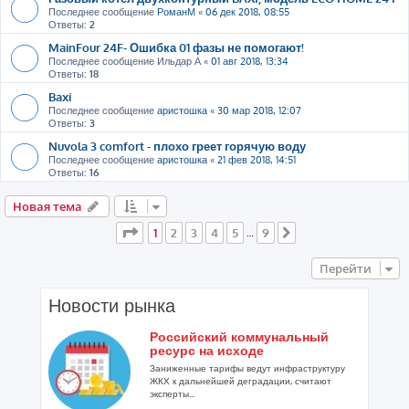
Последнее сообщение
РоманМ
«
06 дек 2018, 08:55
Ответы:
2
MainFour 24F- Ошибка 01 фазы не помогают!
Последнее сообщение
Ильдар А
«
01 авг 2018, 13:34
Ответы:
18
Baxi
Последнее сообщение
аристошка
«
30 мар 2018, 12:07
Ответы:
3
Nuvola 3 comfort - плохо греет горячую воду
Последнее сообщение
аристошка
«
21 фев 2018, 14:51
Ответы:
16
Новая тема
Страница
1
из
9
1
2
3
4
5
9
…
След.
Перейти
Новости рынка
Российский коммунальный
ресурс на исходе
Заниженные тарифы ведут инфраструктуру
ЖКХ к дальнейшей деградации, считают
эксперты...