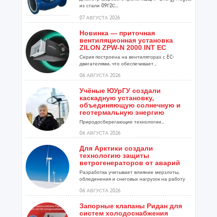
из стали 09Г2С...
07 АВГУСТА 2026
Новинка — приточная
вентиляционная установка
ZILON ZPW-N 2000 INT EC
Серия построена на вентиляторах с EC-
двигателями, что обеспечивает...
06 АВГУСТА 2026
Учёные ЮУрГУ создали
каскадную установку,
объединяющую солнечную и
геотермальную энергию
Природосберегающие технологии...
06 АВГУСТА 2026
Для Арктики создали
технологию защиты
ветрогенераторов от аварий
Разработка учитывает влияние мерзлоты,
обледенения и снеговых нагрузок на работу
установок...
06 АВГУСТА 2026
Запорные клапаны Ридан для
систем холодоснабжения