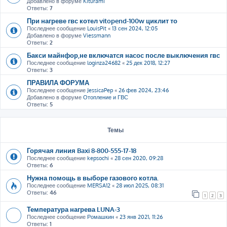
Добавлено в форуме
Kiturami
Ответы:
7
При нагреве гвс котел vitopend-100w циклит то
Последнее сообщение
LouisPit
«
13 сен 2024, 12:05
Добавлено в форуме
Viessmann
Ответы:
2
Бакси майнфор,не включатся насос после выключения гвс
Последнее сообщение
loginza24682
«
25 дек 2018, 12:27
Ответы:
3
ПРАВИЛА ФОРУМА
Последнее сообщение
JessicaPep
«
26 фев 2024, 23:46
Добавлено в форуме
Отопление и ГВС
Ответы:
5
Темы
Горячая линия Baxi 8-800-555-17-18
Последнее сообщение
kepsochi
«
28 сен 2020, 09:28
Ответы:
6
Нужна помощь в выборе газового котла.
Последнее сообщение
MERSA12
«
28 июл 2025, 08:31
Ответы:
46
1
2
3
Температура нагрева LUNA-3
Последнее сообщение
Ромашкин
«
23 янв 2021, 11:26
Ответы:
1