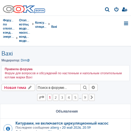
П
о
Форумы
Отопительные
Консультации
и
по
котлы,
специалистов
Baxi
отоплению,
водонагреватели,
с
кондиционированию,
насосы,
энергосбережению
кондиционеры,
к
водоочистка...
Baxi
Модератор:
Dim@
Правила форума
Форум для вопросов и обсуждений по настенным и напольным отопительным
котлам марки Baxi
Поиск
Расширенный пои
Новая тема
Страница
1
из
9
1
2
3
4
5
9
…
След.
Объявления
Китурами, не включается циркуляционный насос
Последнее сообщение
alterg
«
20 май 2026, 20:59