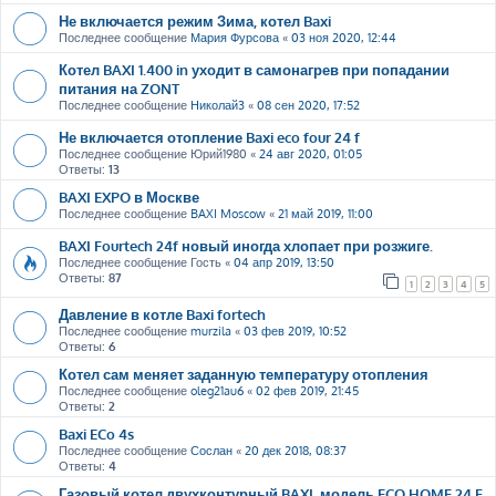
Не включается режим Зима, котел Baxi
Последнее сообщение
Мария Фурсова
«
03 ноя 2020, 12:44
Котел BAXI 1.400 in уходит в самонагрев при попадании
питания на ZONT
Последнее сообщение
Николай3
«
08 сен 2020, 17:52
Не включается отопление Baxi eco four 24 f
Последнее сообщение
Юрий1980
«
24 авг 2020, 01:05
Ответы:
13
BAXI EXPO в Москве
Последнее сообщение
BAXI Moscow
«
21 май 2019, 11:00
BAXI Fourtech 24f новый иногда хлопает при розжиге.
Последнее сообщение
Гость
«
04 апр 2019, 13:50
Ответы:
87
1
2
3
4
5
Давление в котле Baxi fortech
Последнее сообщение
murzila
«
03 фев 2019, 10:52
Ответы:
6
Котел сам меняет заданную температуру отопления
Последнее сообщение
oleg21au6
«
02 фев 2019, 21:45
Ответы:
2
Baxi ECo 4s
Последнее сообщение
Сослан
«
20 дек 2018, 08:37
Ответы:
4
Газовый котел двухконтурный BAXI, модель ECO HOME 24 F