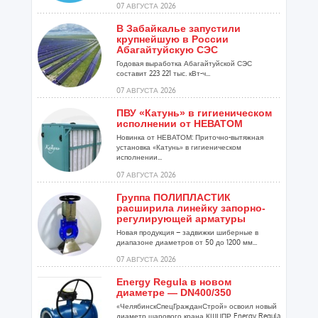
07 АВГУСТА 2026
В Забайкалье запустили
крупнейшую в России
Абагайтуйскую СЭС
Годовая выработка Абагайтуйской СЭС
составит 223 221 тыс. кВт-ч...
07 АВГУСТА 2026
ПВУ «Катунь» в гигиеническом
исполнении от НЕВАТОМ
Новинка от НЕВАТОМ: Приточно-вытяжная
установка «Катунь» в гигиеническом
исполнении...
07 АВГУСТА 2026
Группа ПОЛИПЛАСТИК
расширила линейку запорно-
регулирующей арматуры
Новая продукция – задвижки шиберные в
диапазоне диаметров от 50 до 1200 мм...
07 АВГУСТА 2026
Energy Regula в новом
диаметре — DN400/350
«ЧелябинскСпецГражданСтрой» освоил новый
диаметр шарового крана КШЦПР Energy Regula