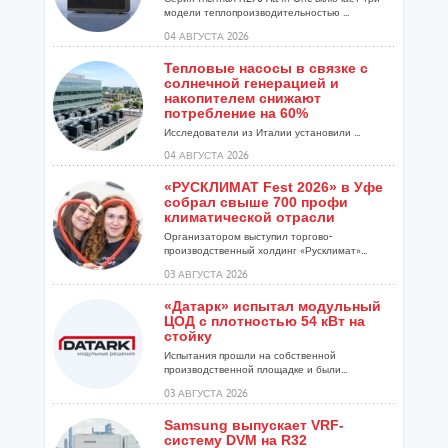
модели теплопроизводительностью ...
04 АВГУСТА 2026
Тепловые насосы в связке с
солнечной генерацией и
накопителем снижают
потребление на 60%
Исследователи из Италии установили ...
04 АВГУСТА 2026
«РУСКЛИМАТ Fest 2026» в Уфе
собрал свыше 700 профи
климатической отрасли
Организатором выступил торгово-
производственный холдинг «Русклимат»...
03 АВГУСТА 2026
«Датарк» испытал модульный
ЦОД с плотностью 54 кВт на
стойку
Испытания прошли на собственной
производственной площадке и были...
03 АВГУСТА 2026
Samsung выпускает VRF-
систему DVM на R32