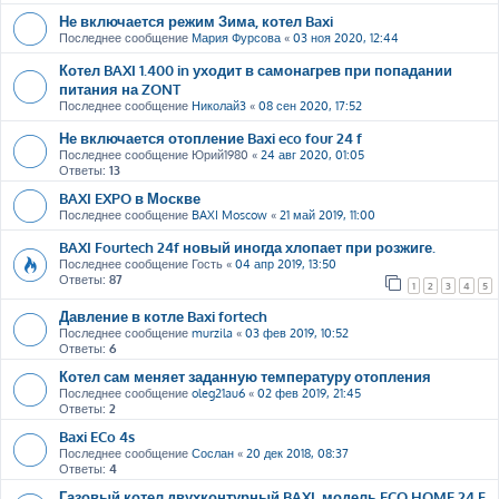
Не включается режим Зима, котел Baxi
Последнее сообщение
Мария Фурсова
«
03 ноя 2020, 12:44
Котел BAXI 1.400 in уходит в самонагрев при попадании
питания на ZONT
Последнее сообщение
Николай3
«
08 сен 2020, 17:52
Не включается отопление Baxi eco four 24 f
Последнее сообщение
Юрий1980
«
24 авг 2020, 01:05
Ответы:
13
BAXI EXPO в Москве
Последнее сообщение
BAXI Moscow
«
21 май 2019, 11:00
BAXI Fourtech 24f новый иногда хлопает при розжиге.
Последнее сообщение
Гость
«
04 апр 2019, 13:50
Ответы:
87
1
2
3
4
5
Давление в котле Baxi fortech
Последнее сообщение
murzila
«
03 фев 2019, 10:52
Ответы:
6
Котел сам меняет заданную температуру отопления
Последнее сообщение
oleg21au6
«
02 фев 2019, 21:45
Ответы:
2
Baxi ECo 4s
Последнее сообщение
Сослан
«
20 дек 2018, 08:37
Ответы:
4
Газовый котел двухконтурный BAXI, модель ECO HOME 24 F