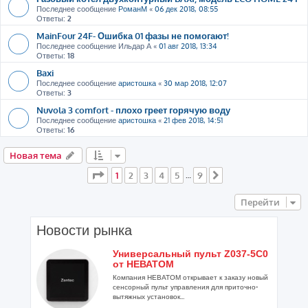
Последнее сообщение
РоманМ
«
06 дек 2018, 08:55
Ответы:
2
MainFour 24F- Ошибка 01 фазы не помогают!
Последнее сообщение
Ильдар А
«
01 авг 2018, 13:34
Ответы:
18
Baxi
Последнее сообщение
аристошка
«
30 мар 2018, 12:07
Ответы:
3
Nuvola 3 comfort - плохо греет горячую воду
Последнее сообщение
аристошка
«
21 фев 2018, 14:51
Ответы:
16
Новая тема
Страница
1
из
9
1
2
3
4
5
9
…
След.
Перейти
Новости рынка
Универсальный пульт Z037-5C0
от НЕВАТОМ
Компания НЕВАТОМ открывает к заказу новый
сенсорный пульт управления для приточно-
вытяжных установок...