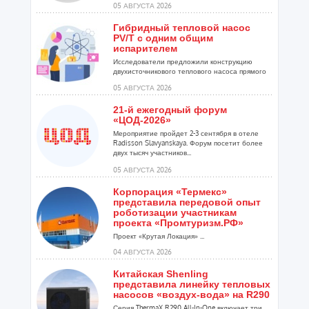
05 АВГУСТА 2026
Гибридный тепловой насос
PV/T с одним общим
испарителем
Исследователи предложили конструкцию
двухисточникового теплового насоса прямого
расширения ...
05 АВГУСТА 2026
21-й ежегодный форум
«ЦОД-2026»
Мероприятие пройдет 2-3 сентября в отеле
Radisson Slavyanskaya. Форум посетит более
двух тысяч участников...
05 АВГУСТА 2026
Корпорация «Термекс»
представила передовой опыт
роботизации участникам
проекта «Промтуризм.РФ»
Проект «Крутая Локация» ...
04 АВГУСТА 2026
Китайская Shenling
представила линейку тепловых
насосов «воздух-вода» на R290
Серия ThermaX R290 All-In-One включает три