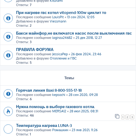
Добавлено в форуме
Kiturami
Ответы:
7
При нагреве гвс котел vitopend-100w циклит то
Последнее сообщение
LouisPit
«
13 сен 2024, 12:05
Добавлено в форуме
Viessmann
Ответы:
2
Бакси майнфор,не включатся насос после выключения гвс
Последнее сообщение
loginza24682
«
25 дек 2018, 12:27
Ответы:
3
ПРАВИЛА ФОРУМА
Последнее сообщение
JessicaPep
«
26 фев 2024, 23:46
Добавлено в форуме
Отопление и ГВС
Ответы:
5
Темы
Горячая линия Baxi 8-800-555-17-18
Последнее сообщение
kepsochi
«
28 сен 2020, 09:28
Ответы:
6
Нужна помощь в выборе газового котла.
Последнее сообщение
MERSA12
«
28 июл 2025, 08:31
Ответы:
46
1
2
3
Температура нагрева LUNA-3
Последнее сообщение
Ромашкин
«
23 янв 2021, 11:26
Ответы:
1