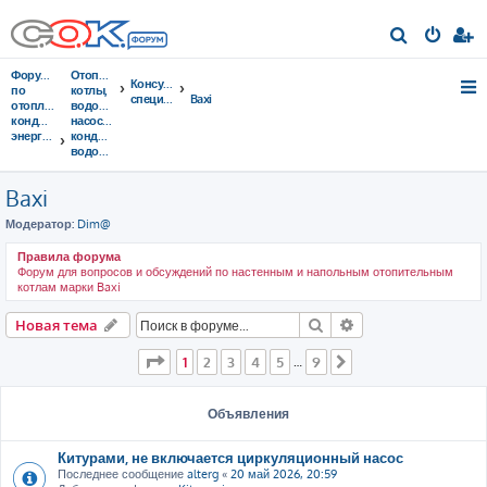
П
о
Форумы
Отопительные
Консультации
и
по
котлы,
специалистов
Baxi
отоплению,
водонагреватели,
с
кондиционированию,
насосы,
энергосбережению
кондиционеры,
к
водоочистка...
Baxi
Модератор:
Dim@
Правила форума
Форум для вопросов и обсуждений по настенным и напольным отопительным
котлам марки Baxi
Поиск
Расширенный пои
Новая тема
Страница
1
из
9
1
2
3
4
5
9
…
След.
Объявления
Китурами, не включается циркуляционный насос
Последнее сообщение
alterg
«
20 май 2026, 20:59