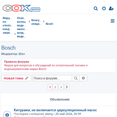
П
о
Форумы
Отопительные
Консультации
и
по
котлы,
специалистов
Bosch
отоплению,
водонагреватели,
с
кондиционированию,
насосы,
энергосбережению
кондиционеры,
к
водоочистка...
Bosch
Модератор:
@lex
Правила форума
Форум для вопросов и обсуждений по отопительной технике и
водонагревателям марки Bosch
Поиск
Расширенный пои
Новая тема
1
2
3
След.
Объявления
Китурами, не включается циркуляционный насос
Последнее сообщение
alterg
«
20 май 2026, 20:59