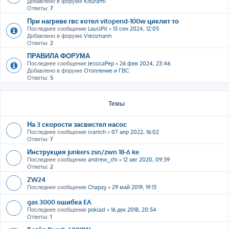
Добавлено в форуме
Kiturami
Ответы:
7
При нагреве гвс котел vitopend-100w циклит то
Последнее сообщение
LouisPit
«
13 сен 2024, 12:05
Добавлено в форуме
Viessmann
Ответы:
2
ПРАВИЛА ФОРУМА
Последнее сообщение
JessicaPep
«
26 фев 2024, 23:46
Добавлено в форуме
Отопление и ГВС
Ответы:
5
Темы
На 3 скорости засвистел насос
Последнее сообщение
ivanich
«
07 апр 2022, 16:02
Ответы:
7
Инструкция junkers zsn/zwn 18-6 ke
Последнее сообщение
andrew_chi
«
12 авг 2020, 09:39
Ответы:
2
ZW24
Последнее сообщение
Chapay
«
29 май 2019, 19:13
gas 3000 ошибка EA
Последнее сообщение
poklad
«
16 дек 2018, 20:54
Ответы:
1