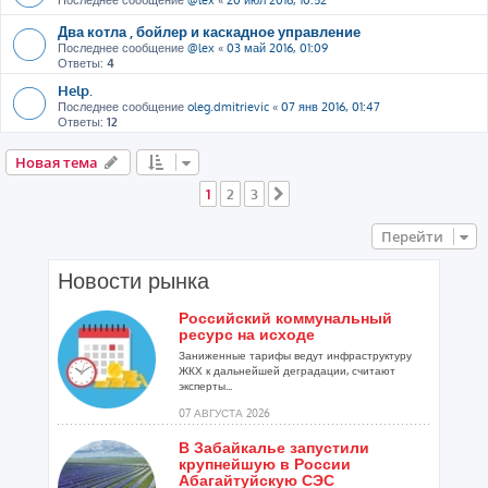
Последнее сообщение
@lex
«
20 июл 2016, 10:52
Два котла , бойлер и каскадное управление
Последнее сообщение
@lex
«
03 май 2016, 01:09
Ответы:
4
Help.
Последнее сообщение
oleg.dmitrievic
«
07 янв 2016, 01:47
Ответы:
12
Новая тема
1
2
3
След.
Перейти
Новости рынка
Российский коммунальный
ресурс на исходе
Заниженные тарифы ведут инфраструктуру
ЖКХ к дальнейшей деградации, считают
эксперты...
07 АВГУСТА 2026
В Забайкалье запустили
крупнейшую в России
Абагайтуйскую СЭС