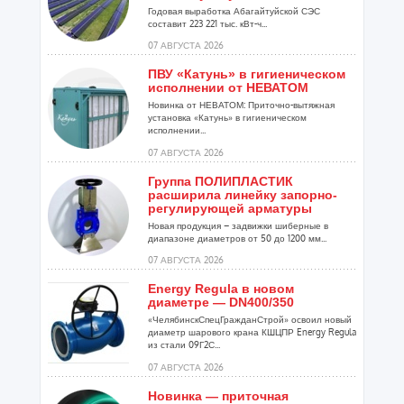
Годовая выработка Абагайтуйской СЭС
составит 223 221 тыс. кВт-ч...
07 АВГУСТА 2026
ПВУ «Катунь» в гигиеническом
исполнении от НЕВАТОМ
Новинка от НЕВАТОМ: Приточно-вытяжная
установка «Катунь» в гигиеническом
исполнении...
07 АВГУСТА 2026
Группа ПОЛИПЛАСТИК
расширила линейку запорно-
регулирующей арматуры
Новая продукция – задвижки шиберные в
диапазоне диаметров от 50 до 1200 мм...
07 АВГУСТА 2026
Energy Regula в новом
диаметре — DN400/350
«ЧелябинскСпецГражданСтрой» освоил новый
диаметр шарового крана КШЦПР Energy Regula
из стали 09Г2С...
07 АВГУСТА 2026
Новинка — приточная