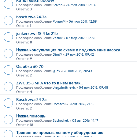
Котёл Bosch 6000W
Последнее сообщение
Stiven
«
24 фев 2018, 09:04
Ответы:
3
bosch zwa 24-2a
Последнее сообщение
РоманМ
«
06 июл 2017, 12:59
Ответы:
1
junkers zwr 18-4 ke 21 b
Последнее сообщение
Vasiok
«
07 мар 2017, 09:36
Ответы:
8
Нужна консультация по схеме и подключение насоса
Последнее сообщение
Dim@
«
29 ноя 2016, 09:42
Ответы:
9
Ошибка 60-70
Последнее сообщение
@lex
«
28 ноя 2016, 20:43
Ответы:
2
ZWC 35-3 MFA что то в нем не так...
Последнее сообщение
oleg.dmitrievic
«
04 ноя 2016, 09:48
Ответы:
4
Bosch zwa 24-2a
Последнее сообщение
Romzes1
«
31 окт 2016, 21:35
Ответы:
2
Нужна помощь
Последнее сообщение
Sashochek
«
05 авг 2016, 14:17
Ответы:
18
Тренинг по промышленному оборудованию