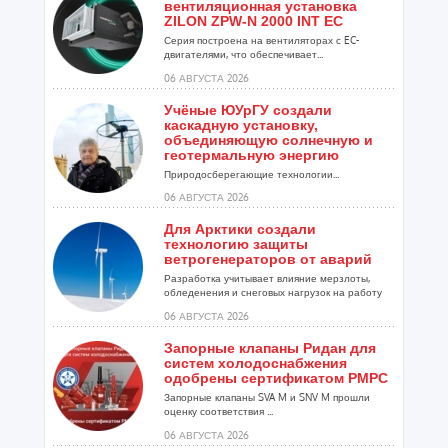
вентиляционная установка
ZILON ZPW-N 2000 INT EC
Серия построена на вентиляторах с EC-
двигателями, что обеспечивает...
06 АВГУСТА 2026
Учёные ЮУрГУ создали
каскадную установку,
объединяющую солнечную и
геотермальную энергию
Природосберегающие технологии...
06 АВГУСТА 2026
Для Арктики создали
технологию защиты
ветрогенераторов от аварий
Разработка учитывает влияние мерзлоты,
обледенения и снеговых нагрузок на работу
установок...
06 АВГУСТА 2026
Запорные клапаны Ридан для
систем холодоснабжения
одобрены сертификатом РМРС
Запорные клапаны SVA M и SNV M прошли
оценку соответствия ...
06 АВГУСТА 2026