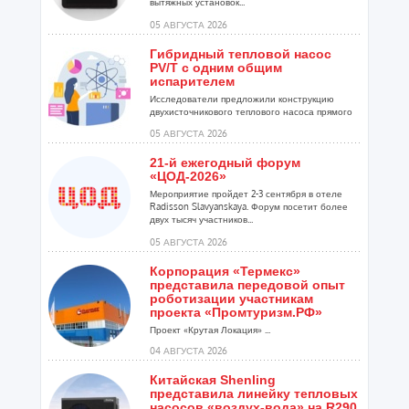
вытяжных установок...
05 АВГУСТА 2026
Гибридный тепловой насос
PV/T с одним общим
испарителем
Исследователи предложили конструкцию
двухисточникового теплового насоса прямого
расширения ...
05 АВГУСТА 2026
21-й ежегодный форум
«ЦОД-2026»
Мероприятие пройдет 2-3 сентября в отеле
Radisson Slavyanskaya. Форум посетит более
двух тысяч участников...
05 АВГУСТА 2026
Корпорация «Термекс»
представила передовой опыт
роботизации участникам
проекта «Промтуризм.РФ»
Проект «Крутая Локация» ...
04 АВГУСТА 2026
Китайская Shenling
представила линейку тепловых
насосов «воздух-вода» на R290