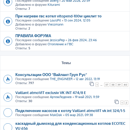
Последнее сообщение
alterg
«
20 май 2026, 20:59
Добавлено в форуме
Kiturami
Ответы:
7
При нагреве гвс котел vitopend-100w циклит то
Последнее сообщение
LouisPit
«
13 сен 2024, 12:05
Добавлено в форуме
Viessmann
Ответы:
2
ПРАВИЛА ФОРУМА
Последнее сообщение
JessicaPep
«
26 фев 2024, 23:46
Добавлено в форуме
Отопление и ГВС
Ответы:
5
Темы
Консультации ООО "Вайлант Груп Рус"
Последнее сообщение
THE_ENGINEER
«
12 авг 2022, 13:19
Ответы:
797
1
…
37
38
39
40
Vaillant atmoVIT exclusiv VK INT 474/8 E
Последнее сообщение
АртемЛеденев
«
19 май 2021, 11:59
Ответы:
30
1
2
Подключение насосов к котлу Vaillant atmoVIT vk int 324/1-5
Последнее сообщение
MakDak
«
05 мар 2021, 09:38
каскадный дымоход для конденсационных котлов ECOTEC
VU 656