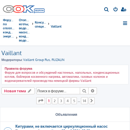
П
о
Форумы
Отопительные
Консультации
и
по
котлы,
специалистов
Vaillant
отоплению,
водонагреватели,
с
кондиционированию,
насосы,
энергосбережению
кондиционеры,
к
водоочистка...
Vaillant
Модераторы:
Vaillant Group Rus
,
RUZALIN
Правила форума
Форум для вопросов и обсуждений настенных, напольных, конденсационных
котлов, бойлеров косвенного нагрева, автоматики, газовых колонок и
водонагревателей производства немецкой фирмы Vaillant
Поиск
Расширенный пои
Новая тема
Страница
1
из
14
1
2
3
4
5
14
…
След.
Объявления
Китурами, не включается циркуляционный насос