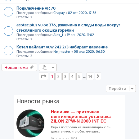
Подключение VR 70
Последнее сообщение
Chapay
«
02 окт 2020, 17:56
Ответы:
2
ecotec plus vu oe 376, ржавчина и следы воды вокруг
стеклянного окошка горелки
Последнее сообщение
Alex_L
«
19 сен 2020, 11:02
Ответы:
2
Котел вайлант vuw 242 2/3 набирает давление
Последнее сообщение
Ne_master
«
08 июл 2020, 06:30
Ответы:
2
Новая тема
Страница
1
из
14
1
2
3
4
5
14
…
След.
Перейти
Новости рынка
Новинка — приточная
вентиляционная установка
ZILON ZPW-N 2000 INT EC
Серия построена на вентиляторах с EC-
двигателями, что обеспечивает...
06 АВГУСТА 2026