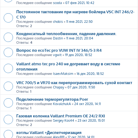
Последнее сообщение
scoda
«
07 фев 2021, 10:42
Постоянное тактование при нагреве бойлера VSC INT 246/2-
C 170
Последнее сообщение
chobis
«
11 янв 2021, 22:50
Ответы:
2
Конденсатный теплообменник, падение давления.
Последнее сообщение
Dastin
«
11 янв 2021, 20:04
Ответы:
4
Вопрос по ecoTec pro VUW INT IV 346/5-3 R4
Последнее сообщение
vgwit
«
19 дек 2020, 18:52
Vaillant atmo tec pro 240 не догревает воду в системе
отопления
Последнее сообщение
IsaevMaksim
«
16 дек 2020, 18:52
VRC 700/5 и VR70 как перепрограммировать сухой контакт
Последнее сообщение
Chapay
«
07 дек 2020, 11:50
Ответы:
1
Подключение терморегулятора Poer
Последнее сообщение
KovalchukA
«
24 окт 2020, 14:11
Ответы:
1
Газовая колонка Vaillant Premium OE 24/2 RXI
Последнее сообщение
Sergey Kos44
«
23 окт 2020, 15:01
Ответы:
2
котлы Vaillant +Диспетчеризация
Последнее сообщение
Alex8111
«
12 окт 2020, 14:01