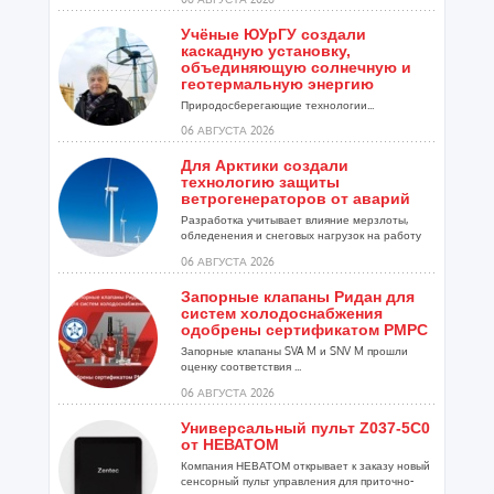
Учёные ЮУрГУ создали
каскадную установку,
объединяющую солнечную и
геотермальную энергию
Природосберегающие технологии...
06 АВГУСТА 2026
Для Арктики создали
технологию защиты
ветрогенераторов от аварий
Разработка учитывает влияние мерзлоты,
обледенения и снеговых нагрузок на работу
установок...
06 АВГУСТА 2026
Запорные клапаны Ридан для
систем холодоснабжения
одобрены сертификатом РМРС
Запорные клапаны SVA M и SNV M прошли
оценку соответствия ...
06 АВГУСТА 2026
Универсальный пульт Z037-5C0
от НЕВАТОМ
Компания НЕВАТОМ открывает к заказу новый
сенсорный пульт управления для приточно-