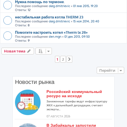
Нужна помощь по термоне.
Последнее сообщение
oleg.dmitrievic
«
01 янв 2015, 19:20
Ответы:
12
нестабильная работа котла THERM 23
Последнее сообщение
oleg.dmitrievic
«
15 ноя 2014, 20:40
Ответы:
8
Помогите настроить котел «Therm lx 28»
Последнее сообщение
den.mgn
«
01 дек 2013, 09:50
Ответы:
9
Новая тема
1
2
След.
Перейти
Новости рынка
Российский коммунальный
ресурс на исходе
Заниженные тарифы ведут инфраструктуру
ЖКХ к дальнейшей деградации, считают
эксперты...
07 АВГУСТА 2026
В Забайкалье запустили