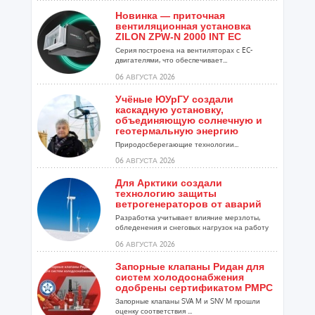
Новинка — приточная
вентиляционная установка
ZILON ZPW-N 2000 INT EC
Серия построена на вентиляторах с EC-
двигателями, что обеспечивает...
06 АВГУСТА 2026
Учёные ЮУрГУ создали
каскадную установку,
объединяющую солнечную и
геотермальную энергию
Природосберегающие технологии...
06 АВГУСТА 2026
Для Арктики создали
технологию защиты
ветрогенераторов от аварий
Разработка учитывает влияние мерзлоты,
обледенения и снеговых нагрузок на работу
установок...
06 АВГУСТА 2026
Запорные клапаны Ридан для
систем холодоснабжения
одобрены сертификатом РМРС
Запорные клапаны SVA M и SNV M прошли
оценку соответствия ...