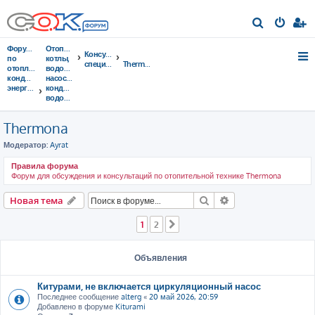
П
о
Форумы
Отопительные
Консультации
и
по
котлы,
специалистов
Thermona
отоплению,
водонагреватели,
с
кондиционированию,
насосы,
энергосбережению
кондиционеры,
к
водоочистка...
Thermona
Модератор:
Ayrat
Правила форума
Форум для обсуждения и консультаций по отопительной технике Thermona
Поиск
Расширенный пои
Новая тема
1
2
След.
Объявления
Китурами, не включается циркуляционный насос
Последнее сообщение
alterg
«
20 май 2026, 20:59
Добавлено в форуме
Kiturami