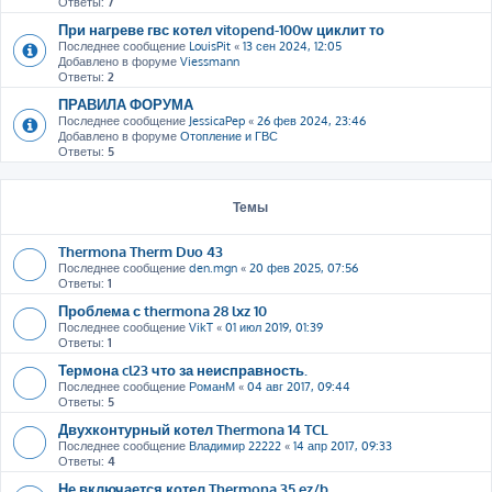
Ответы:
7
При нагреве гвс котел vitopend-100w циклит то
Последнее сообщение
LouisPit
«
13 сен 2024, 12:05
Добавлено в форуме
Viessmann
Ответы:
2
ПРАВИЛА ФОРУМА
Последнее сообщение
JessicaPep
«
26 фев 2024, 23:46
Добавлено в форуме
Отопление и ГВС
Ответы:
5
Темы
Thermona Therm Duo 43
Последнее сообщение
den.mgn
«
20 фев 2025, 07:56
Ответы:
1
Проблема с thermona 28 lxz 10
Последнее сообщение
VikT
«
01 июл 2019, 01:39
Ответы:
1
Термона cl23 что за неисправность.
Последнее сообщение
РоманМ
«
04 авг 2017, 09:44
Ответы:
5
Двухконтурный котел Thermona 14 TCL
Последнее сообщение
Владимир 22222
«
14 апр 2017, 09:33
Ответы:
4
Не включается котел Thermona 35 ez/b