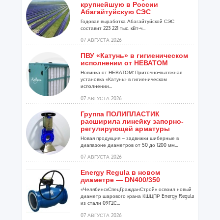
крупнейшую в России
Абагайтуйскую СЭС
Годовая выработка Абагайтуйской СЭС
составит 223 221 тыс. кВт-ч...
07 АВГУСТА 2026
ПВУ «Катунь» в гигиеническом
исполнении от НЕВАТОМ
Новинка от НЕВАТОМ: Приточно-вытяжная
установка «Катунь» в гигиеническом
исполнении...
07 АВГУСТА 2026
Группа ПОЛИПЛАСТИК
расширила линейку запорно-
регулирующей арматуры
Новая продукция – задвижки шиберные в
диапазоне диаметров от 50 до 1200 мм...
07 АВГУСТА 2026
Energy Regula в новом
диаметре — DN400/350
«ЧелябинскСпецГражданСтрой» освоил новый
диаметр шарового крана КШЦПР Energy Regula
из стали 09Г2С...
07 АВГУСТА 2026