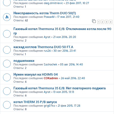
Последнее сообщение
oleg.dmitrievic
«
23 фев 2017, 10:27
Ответы:
1
Неисправность котла Therm DUO 50(T)
Последнее сообщение
РоманМ
«
17 янв 2017, 21:40
Ответы:
62
1
2
3
4
Газовый котел Thermona 35 E/B. Отключение котла после 90
гр
Последнее сообщение
Ayrat
«
21 ноя 2016, 20:20
Ответы:
2
каскад котлов Thermona DUO 50 FT.A
Последнее сообщение
rus26
«
30 окт 2016, 23:41
Ответы:
1
подшипники
Последнее сообщение
Sashochek
«
05 авг 2016, 14:40
Ответы:
2
Нужен мануал на HDIMS 04
Последнее сообщение
COKadmin
«
26 май 2016, 22:40
Ответы:
6
Газовый котел Thermona 35 E/B. Нет повторного поджига
Последнее сообщение
Ayrat
«
13 ноя 2015, 13:13
Ответы:
6
котел THERM 35 P/B запуск
Последнее сообщение
grig07ko
«
21 фев 2015, 17:28
Ответы:
8