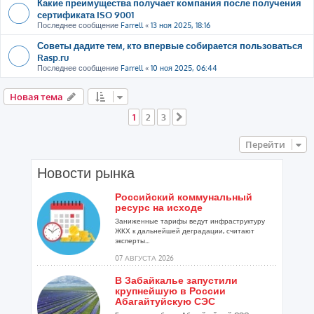
Какие преимущества получает компания после получения
сертификата ISO 9001
Последнее сообщение
Farrell
«
13 ноя 2025, 18:16
Советы дадите тем, кто впервые собирается пользоваться
Rasp.ru
Последнее сообщение
Farrell
«
10 ноя 2025, 06:44
Новая тема
1
2
3
След.
Перейти
Новости рынка
Российский коммунальный
ресурс на исходе
Заниженные тарифы ведут инфраструктуру
ЖКХ к дальнейшей деградации, считают
эксперты...
07 АВГУСТА 2026
В Забайкалье запустили
крупнейшую в России
Абагайтуйскую СЭС