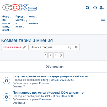
П
о
Форумы
Городок
Комментарии
и
по
монтажников
и
отоплению,
и
мнения
с
кондиционированию,
инженеров
энергосбережению
к
Комментарии и мнения
Поиск
Расширенный пои
Новая тема
1
2
3
След.
Объявления
Китурами, не включается циркуляционный насос
Последнее сообщение
alterg
«
20 май 2026, 20:59
Добавлено в форуме
Kiturami
Ответы:
7
При нагреве гвс котел vitopend-100w циклит то
Последнее сообщение
LouisPit
«
13 сен 2024, 12:05
Добавлено в форуме
Viessmann
Ответы:
2