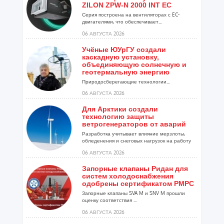
ZILON ZPW-N 2000 INT EC
Серия построена на вентиляторах с EC-
двигателями, что обеспечивает...
06 АВГУСТА 2026
Учёные ЮУрГУ создали
каскадную установку,
объединяющую солнечную и
геотермальную энергию
Природосберегающие технологии...
06 АВГУСТА 2026
Для Арктики создали
технологию защиты
ветрогенераторов от аварий
Разработка учитывает влияние мерзлоты,
обледенения и снеговых нагрузок на работу
установок...
06 АВГУСТА 2026
Запорные клапаны Ридан для
систем холодоснабжения
одобрены сертификатом РМРС
Запорные клапаны SVA M и SNV M прошли
оценку соответствия ...
06 АВГУСТА 2026