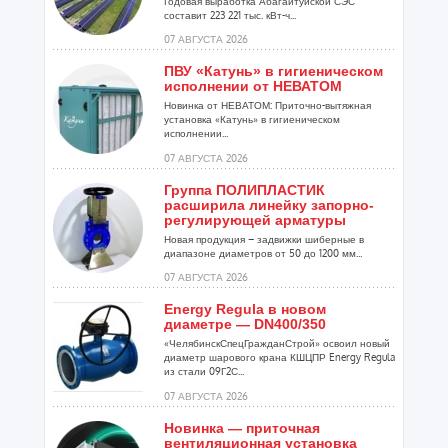
Годовая выработка Абагайтуйской СЭС
составит 223 221 тыс. кВт-ч...
07 АВГУСТА 2026
ПВУ «Катунь» в гигиеническом
исполнении от НЕВАТОМ
Новинка от НЕВАТОМ: Приточно-вытяжная
установка «Катунь» в гигиеническом
исполнении...
07 АВГУСТА 2026
Группа ПОЛИПЛАСТИК
расширила линейку запорно-
регулирующей арматуры
Новая продукция – задвижки шиберные в
диапазоне диаметров от 50 до 1200 мм...
07 АВГУСТА 2026
Energy Regula в новом
диаметре — DN400/350
«ЧелябинскСпецГражданСтрой» освоил новый
диаметр шарового крана КШЦПР Energy Regula
из стали 09Г2С...
07 АВГУСТА 2026
Новинка — приточная
вентиляционная установка