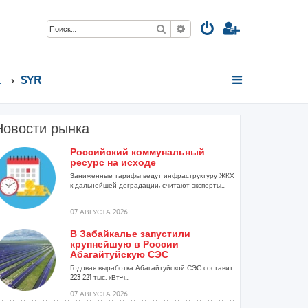
Поиск
Расширенный поиск
стов
SYR
Новости рынка
Российский коммунальный
ресурс на исходе
Заниженные тарифы ведут инфраструктуру ЖКХ
к дальнейшей деградации, считают эксперты...
07 АВГУСТА 2026
В Забайкалье запустили
крупнейшую в России
Абагайтуйскую СЭС
Годовая выработка Абагайтуйской СЭС составит
223 221 тыс. кВт-ч...
07 АВГУСТА 2026