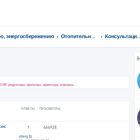
ю, энергосбережению
Отопительные котлы, водонагреватели, насосы, кондиционеры, водоочистка...
Консультации специали
YR: редукторы, фильтры, арматура, клапаны...
ширенный поиск
ОТВЕТЫ
ПРОСМОТРЫ
сос
7
666928
alterg