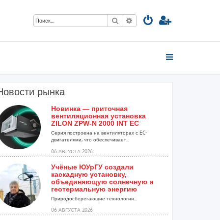
Поиск
Расширенный поиск
Новости рынка
Новинка — приточная
вентиляционная установка
ZILON ZPW-N 2000 INT EC
Серия построена на вентиляторах с EC-
двигателями, что обеспечивает...
06 АВГУСТА 2026
.
Учёные ЮУрГУ создали
каскадную установку,
объединяющую солнечную и
геотермальную энергию
Природосберегающие технологии...
06 АВГУСТА 2026