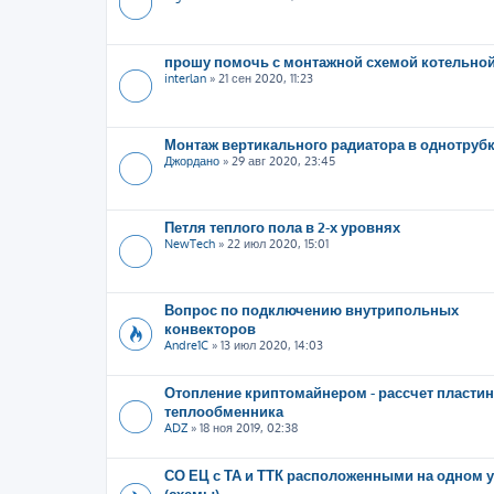
прошу помочь с монтажной схемой котельно
interlan
»
21 сен 2020, 11:23
Монтаж вертикального радиатора в однотруб
Джордано
»
29 авг 2020, 23:45
Петля теплого пола в 2-х уровнях
NewTech
»
22 июл 2020, 15:01
Вопрос по подключению внутрипольных
конвекторов
Andre1C
»
13 июл 2020, 14:03
Отопление криптомайнером - рассчет пластин
теплообменника
ADZ
»
18 ноя 2019, 02:38
СО ЕЦ с ТА и ТТК расположенными на одном 
(схемы)