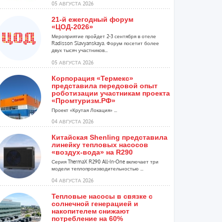
05 АВГУСТА 2026
21-й ежегодный форум
«ЦОД-2026»
Мероприятие пройдет 2-3 сентября в отеле
Radisson Slavyanskaya. Форум посетит более
двух тысяч участников...
05 АВГУСТА 2026
Корпорация «Термекс»
представила передовой опыт
роботизации участникам проекта
«Промтуризм.РФ»
Проект «Крутая Локация» ...
04 АВГУСТА 2026
Китайская Shenling представила
линейку тепловых насосов
«воздух-вода» на R290
Серия ThermaX R290 All-In-One включает три
модели теплопроизводительностью ...
04 АВГУСТА 2026
Тепловые насосы в связке с
солнечной генерацией и
накопителем снижают
потребление на 60%