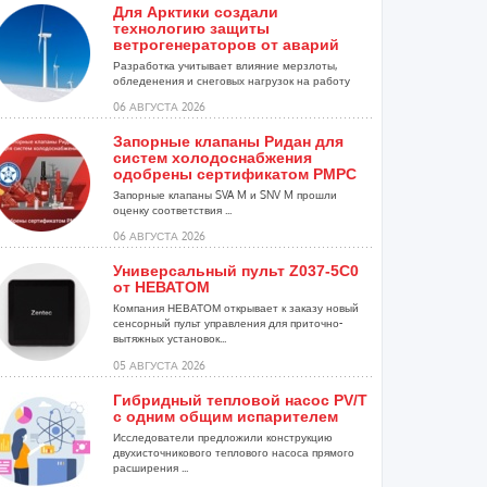
Для Арктики создали
технологию защиты
ветрогенераторов от аварий
Разработка учитывает влияние мерзлоты,
обледенения и снеговых нагрузок на работу
установок...
06 АВГУСТА 2026
Запорные клапаны Ридан для
систем холодоснабжения
одобрены сертификатом РМРС
Запорные клапаны SVA M и SNV M прошли
оценку соответствия ...
06 АВГУСТА 2026
Универсальный пульт Z037-5C0
от НЕВАТОМ
Компания НЕВАТОМ открывает к заказу новый
сенсорный пульт управления для приточно-
вытяжных установок...
05 АВГУСТА 2026
Гибридный тепловой насос PV/T
с одним общим испарителем
Исследователи предложили конструкцию
двухисточникового теплового насоса прямого
расширения ...