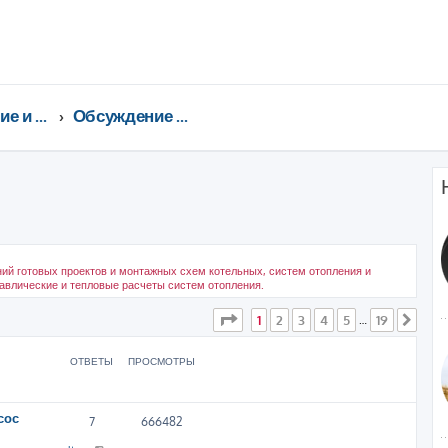
Отопление и ГВС
Обсуждение схем и проектов
ий готовых проектов и монтажных схем котельных, систем отопления и
равлические и тепловые расчеты систем отопления.
ширенный поиск
Страница
1
из
19
1
2
3
4
5
19
…
След
ОТВЕТЫ
ПРОСМОТРЫ
сос
7
666482