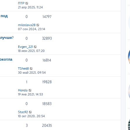
ПТР
21 апр 2025, 11:24
 под
0
14797
miloslava28
07 сен 2024, 23:14
 лучше?
0
32893
Evgen_221
18 июн 2021, 07:20
рокотла
0
16814
TShe68
30 май 2021, 09:54
1
19828
Honda
19 янв 2021, 14:53
0
18583
Stas92
10 окт 2020, 20:54
3
20435