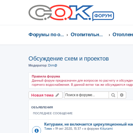
Форумы по отоплению, кондиционированию, энергосбережению
Отопительные котлы, водонагреватели, насосы, кондиционеры, водоочистка...
Обсуждение схем и проектов
Модератор:
Dim@
Правила форума
Данный форум предназначен для вопросов по расчету и обсужден
горячего водоснабжения. В данной ветке так же обсуждаются гид
Поиск
Рас
Новая тема
ОБЪЯВЛЕНИЯ
ПОСЛЕДНЕЕ СООБЩЕНИЕ
Китурами, не включается циркуляционный на
Тимк
»
19 окт 2020, 15:37
» в форуме
Kiturami