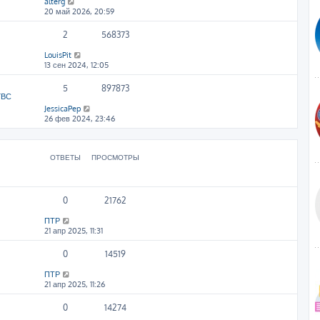
alterg
20 май 2026, 20:59
2
568373
LouisPit
13 сен 2024, 12:05
5
897873
ГВС
JessicaPep
26 фев 2024, 23:46
ОТВЕТЫ
ПРОСМОТРЫ
0
21762
ПТР
21 апр 2025, 11:31
0
14519
ПТР
21 апр 2025, 11:26
0
14274