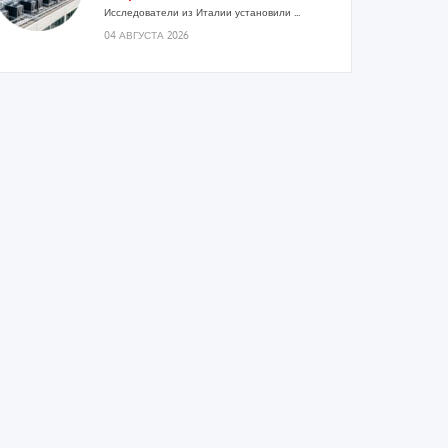
Исследователи из Италии установили ...
04 АВГУСТА 2026
«РУСКЛИМАТ Fest 2026» в Уфе
собрал свыше 700 профи
климатической отрасли
Организатором выступил торгово-
производственный холдинг «Русклимат»...
03 АВГУСТА 2026
«Датарк» испытал модульный
ЦОД с плотностью 54 кВт на
стойку
Испытания прошли на собственной
производственной площадке и были...
03 АВГУСТА 2026
Samsung выпускает VRF-систему
DVM на R32
Линейка включает семь типоразмеров
производительностью от 22,4 до 56 кВт.
Суммарная длина трубопроводов...
03 АВГУСТА 2026
«СиСофт Девелопмент» подвел
итоги конкурса студенческих