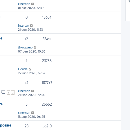
cineman
01 окт 2020, 19:47
й
0
18634
interlan
21 сен 2020, 11:23
ке
12
33451
Джордано
07 сен 2020, 10:56
1
23758
Honda
22 июл 2020, 16:57
35
107797
cineman
1
2
21 июл 2020, 19:34
ч.
5
25552
cineman
18 апр 2020, 06:25
уровне
23
56210