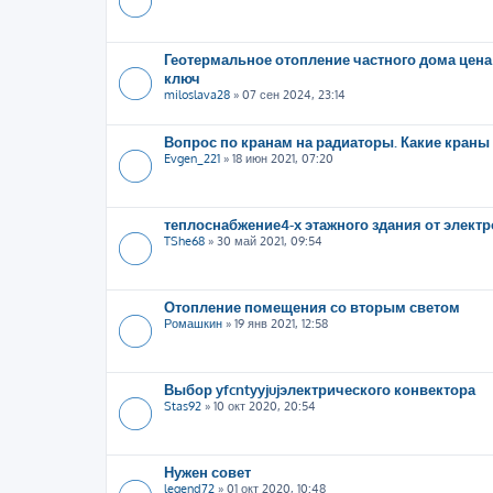
Геотермальное отопление частного дома цена
ключ
miloslava28
»
07 сен 2024, 23:14
Вопрос по кранам на радиаторы. Какие краны
Evgen_221
»
18 июн 2021, 07:20
теплоснабжение4-х этажного здания от элект
TShe68
»
30 май 2021, 09:54
Отопление помещения со вторым светом
Ромашкин
»
19 янв 2021, 12:58
Выбор yfcntyyjujэлектрического конвектора
Stas92
»
10 окт 2020, 20:54
Нужен совет
legend72
»
01 окт 2020, 10:48