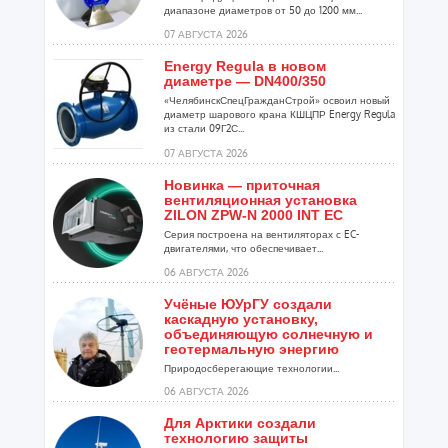
диапазоне диаметров от 50 до 1200 мм...
07 АВГУСТА 2026
Energy Regula в новом
диаметре — DN400/350
«ЧелябинскСпецГражданСтрой» освоил новый
диаметр шарового крана КШЦПР Energy Regula
из стали 09Г2С...
07 АВГУСТА 2026
Новинка — приточная
вентиляционная установка
ZILON ZPW-N 2000 INT EC
Серия построена на вентиляторах с EC-
двигателями, что обеспечивает...
06 АВГУСТА 2026
Учёные ЮУрГУ создали
каскадную установку,
объединяющую солнечную и
геотермальную энергию
Природосберегающие технологии...
06 АВГУСТА 2026
Для Арктики создали
технологию защиты