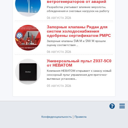
ветрогенераторов от аварий
Разработка учитывает влияние мерзлоты,
обледенения и снеговых нагрузок на работу
установок...
06 АВГУСТА 2026
Запорные клапаны Ридан для
систем холодоснабжения
одобрены сертификатом РМРС
Запорные клапаны SVA M и SNV M прошли
оценку соответствия ...
06 АВГУСТА 2026
Универсальный пульт Z037-5C0
от НЕВАТОМ
Компания НЕВАТОМ открывает к заказу новый
сенсорный пульт управления для приточно-
вытяжных установок...
05 АВГУСТА 2026
Гибридный тепловой насос
PV/T с одним общим
испарителем
Исследователи предложили конструкцию
двухисточникового теплового насоса прямого
Конфиденциальность
|
Правила
расширения ...
05 АВГУСТА 2026