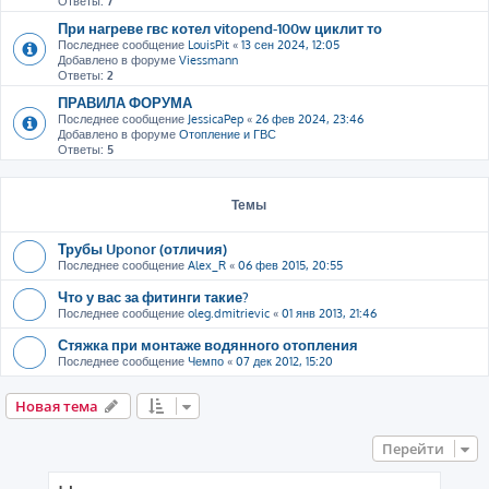
Ответы:
7
При нагреве гвс котел vitopend-100w циклит то
Последнее сообщение
LouisPit
«
13 сен 2024, 12:05
Добавлено в форуме
Viessmann
Ответы:
2
ПРАВИЛА ФОРУМА
Последнее сообщение
JessicaPep
«
26 фев 2024, 23:46
Добавлено в форуме
Отопление и ГВС
Ответы:
5
Темы
Трубы Uponor (отличия)
Последнее сообщение
Alex_R
«
06 фев 2015, 20:55
Что у вас за фитинги такие?
Последнее сообщение
oleg.dmitrievic
«
01 янв 2013, 21:46
Стяжка при монтаже водянного отопления
Последнее сообщение
Чемпо
«
07 дек 2012, 15:20
Новая тема
Перейти