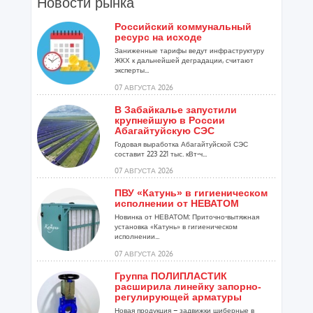
Новости рынка
Российский коммунальный
ресурс на исходе
Заниженные тарифы ведут инфраструктуру
ЖКХ к дальнейшей деградации, считают
эксперты...
07 АВГУСТА 2026
В Забайкалье запустили
крупнейшую в России
Абагайтуйскую СЭС
Годовая выработка Абагайтуйской СЭС
составит 223 221 тыс. кВт-ч...
07 АВГУСТА 2026
ПВУ «Катунь» в гигиеническом
исполнении от НЕВАТОМ
Новинка от НЕВАТОМ: Приточно-вытяжная
установка «Катунь» в гигиеническом
исполнении...
07 АВГУСТА 2026
Группа ПОЛИПЛАСТИК
расширила линейку запорно-
регулирующей арматуры
Новая продукция – задвижки шиберные в