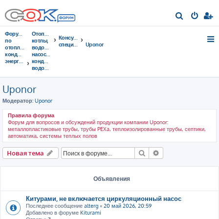
П
о
Форумы
Отопительные
Консультации
и
по
котлы,
специалистов
Uponor
отоплению,
водонагреватели,
с
кондиционированию,
насосы,
энергосбережению
кондиционеры,
к
водоочистка...
Uponor
Модератор:
Uponor
Правила форума
Форум для вопросов и обсуждений продукции компании Uponor:
металлопластиковые трубы, трубы PEXa, теплоизолированные трубы, септики,
автоматика, системы теплых полов
Поиск
Расширенный пои
Новая тема
Объявления
Китурами, не включается циркуляционный насос
Последнее сообщение
alterg
«
20 май 2026, 20:59
Добавлено в форуме
Kiturami