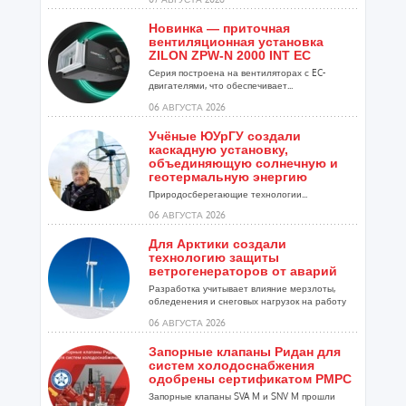
Новинка — приточная
вентиляционная установка
ZILON ZPW-N 2000 INT EC
Серия построена на вентиляторах с EC-
двигателями, что обеспечивает...
06 АВГУСТА 2026
Учёные ЮУрГУ создали
каскадную установку,
объединяющую солнечную и
геотермальную энергию
Природосберегающие технологии...
06 АВГУСТА 2026
Для Арктики создали
технологию защиты
ветрогенераторов от аварий
Разработка учитывает влияние мерзлоты,
обледенения и снеговых нагрузок на работу
установок...
06 АВГУСТА 2026
Запорные клапаны Ридан для
систем холодоснабжения
одобрены сертификатом РМРС
Запорные клапаны SVA M и SNV M прошли