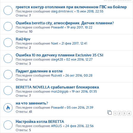
греется контур отопления при включенном ГВС на бойлер
Последнее сообщение
oleg.dmitrievic
«
15 июн 2018, 22:55
Ответы:
7
Ошибка beretta city, атмосферник. Датчик пламени?
Последнее сообщение
РоманМ
«
19 апр 2017, 10:22
Ответы:
10
Rai24pv
Последнее сообщение
Naet
«
21 фев 2017, 12:41
Ответы:
2
Ошибка 10 по датчику пламени Exclusive 35 CSI
Последнее сообщение
oleg428
«
02 ноя 2016, 12:27
Ответы:
3
Падает давление в котле
Последнее сообщение
Ruzvelt
«
26 окт 2016, 00:28
Ответы:
4
BERETTA NOVELLA срабатывает блокировка
Последнее сообщение
mail2dgspb
«
19 окт 2016, 01:35
Ответы:
7
на что заменить?
Последнее сообщение
РоманМ
«
05 сен 2016, 21:39
Ответы:
61
1
2
3
4
Настройка котла BERETTA
Последнее сообщение
ARGUS
«
24 фев 2016, 22:56
Ответы:
5