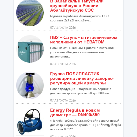
В Забайкалье запустили
крупнейшую в России
Абагайтуйскую СЭС
Годовая выработка Абагайтуйской СЭС
составит 223 221 тыс. кВт-ч...
07 АВГУСТА 2026
ПВУ «Катунь» в гигиеническом
исполнении от НЕВАТОМ
Новинка от НЕВАТОМ: Приточно-вытяжная
установка «Катунь» в гигиеническом
исполнении...
07 АВГУСТА 2026
Группа ПОЛИПЛАСТИК
расширила линейку запорно-
регулирующей арматуры
Новая продукция – задвижки шиберные в
диапазоне диаметров от 50 до 1200 мм...
07 АВГУСТА 2026
Energy Regula в новом
диаметре — DN400/350
«ЧелябинскСпецГражданСтрой» освоил новый
диаметр шарового крана КШЦПР Energy Regula
из стали 09Г2С...
07 АВГУСТА 2026