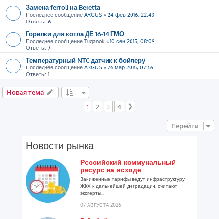
Замена ferroli на Beretta
Последнее сообщение
ARGUS
«
24 фев 2016, 22:43
Ответы:
6
Горелки для котла ДЕ 16-14 ГМО
Последнее сообщение
Tuganok
«
10 сен 2015, 08:09
Ответы:
7
Температурный NTC датчик к бойлеру
Последнее сообщение
ARGUS
«
26 мар 2015, 07:59
Ответы:
1
Новая тема
1
2
3
4
След.
Перейти
Новости рынка
Российский коммунальный
ресурс на исходе
Заниженные тарифы ведут инфраструктуру
ЖКХ к дальнейшей деградации, считают
эксперты...
07 АВГУСТА 2026