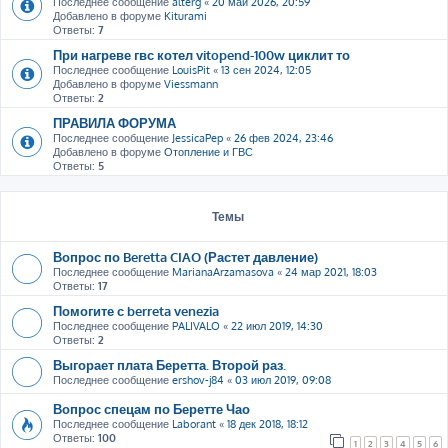
Последнее сообщение
alterg
«
20 май 2026, 20:59
Добавлено в форуме
Kiturami
Ответы:
7
При нагреве гвс котел vitopend-100w циклит то
Последнее сообщение
LouisPit
«
13 сен 2024, 12:05
Добавлено в форуме
Viessmann
Ответы:
2
ПРАВИЛА ФОРУМА
Последнее сообщение
JessicaPep
«
26 фев 2024, 23:46
Добавлено в форуме
Отопление и ГВС
Ответы:
5
Темы
Вопрос по Beretta CIAO (Растет давление)
Последнее сообщение
MarianaArzamasova
«
24 мар 2021, 18:03
Ответы:
17
Помогите с berreta venezia
Последнее сообщение
PALIVALO
«
22 июл 2019, 14:30
Ответы:
2
Выгорает плата Беретта. Второй раз.
Последнее сообщение
ershov-j84
«
03 июл 2019, 09:08
Вопрос спецам по Беретте Чао
Последнее сообщение
Laborant
«
18 дек 2018, 18:12
Ответы:
100
1
2
3
4
5
6