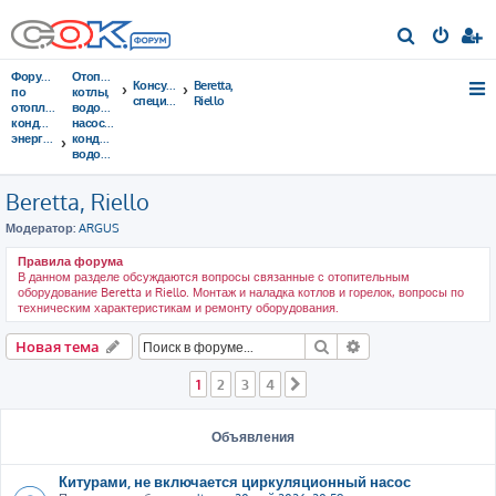
П
о
Форумы
Отопительные
Консультации
Beretta,
и
по
котлы,
специалистов
Riello
отоплению,
водонагреватели,
с
кондиционированию,
насосы,
энергосбережению
кондиционеры,
к
водоочистка...
Beretta, Riello
Модератор:
ARGUS
Правила форума
В данном разделе обсуждаются вопросы связанные с отопительным
оборудование Beretta и Riello. Монтаж и наладка котлов и горелок, вопросы по
техническим характеристикам и ремонту оборудования.
Поиск
Расширенный пои
Новая тема
1
2
3
4
След.
Объявления
Китурами, не включается циркуляционный насос