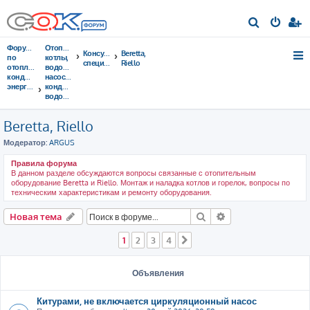
П
о
Форумы
Отопительные
Консультации
Beretta,
и
по
котлы,
специалистов
Riello
отоплению,
водонагреватели,
с
кондиционированию,
насосы,
энергосбережению
кондиционеры,
к
водоочистка...
Beretta, Riello
Модератор:
ARGUS
Правила форума
В данном разделе обсуждаются вопросы связанные с отопительным
оборудование Beretta и Riello. Монтаж и наладка котлов и горелок, вопросы по
техническим характеристикам и ремонту оборудования.
Поиск
Расширенный пои
Новая тема
1
2
3
4
След.
Объявления
Китурами, не включается циркуляционный насос