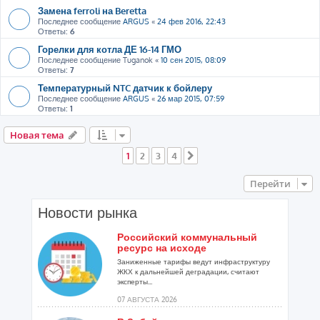
Замена ferroli на Beretta
Последнее сообщение
ARGUS
«
24 фев 2016, 22:43
Ответы:
6
Горелки для котла ДЕ 16-14 ГМО
Последнее сообщение
Tuganok
«
10 сен 2015, 08:09
Ответы:
7
Температурный NTC датчик к бойлеру
Последнее сообщение
ARGUS
«
26 мар 2015, 07:59
Ответы:
1
Новая тема
1
2
3
4
След.
Перейти
Новости рынка
Российский коммунальный
ресурс на исходе
Заниженные тарифы ведут инфраструктуру
ЖКХ к дальнейшей деградации, считают
эксперты...
07 АВГУСТА 2026