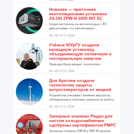
Новинка — приточная
вентиляционная установка
ZILON ZPW-N 2000 INT EC
Серия построена на вентиляторах с EC-
двигателями, что обеспечивает...
06 АВГУСТА 2026
Учёные ЮУрГУ создали
каскадную установку,
объединяющую солнечную и
геотермальную энергию
Природосберегающие технологии...
06 АВГУСТА 2026
Для Арктики создали
технологию защиты
ветрогенераторов от аварий
Разработка учитывает влияние мерзлоты,
обледенения и снеговых нагрузок на работу
установок...
06 АВГУСТА 2026
Запорные клапаны Ридан для
систем холодоснабжения
одобрены сертификатом РМРС
Запорные клапаны SVA M и SNV M прошли