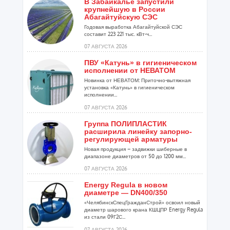
В Забайкалье запустили
крупнейшую в России
Абагайтуйскую СЭС
Годовая выработка Абагайтуйской СЭС
составит 223 221 тыс. кВт-ч...
07 АВГУСТА 2026
ПВУ «Катунь» в гигиеническом
исполнении от НЕВАТОМ
Новинка от НЕВАТОМ: Приточно-вытяжная
установка «Катунь» в гигиеническом
исполнении...
07 АВГУСТА 2026
Группа ПОЛИПЛАСТИК
расширила линейку запорно-
регулирующей арматуры
Новая продукция – задвижки шиберные в
диапазоне диаметров от 50 до 1200 мм...
07 АВГУСТА 2026
Energy Regula в новом
диаметре — DN400/350
«ЧелябинскСпецГражданСтрой» освоил новый
диаметр шарового крана КШЦПР Energy Regula
из стали 09Г2С...
07 АВГУСТА 2026