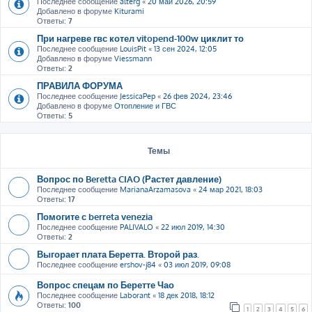
Последнее сообщение
alterg
«
20 май 2026, 20:59
Добавлено в форуме
Kiturami
Ответы:
7
При нагреве гвс котел vitopend-100w циклит то
Последнее сообщение
LouisPit
«
13 сен 2024, 12:05
Добавлено в форуме
Viessmann
Ответы:
2
ПРАВИЛА ФОРУМА
Последнее сообщение
JessicaPep
«
26 фев 2024, 23:46
Добавлено в форуме
Отопление и ГВС
Ответы:
5
Темы
Вопрос по Beretta CIAO (Растет давление)
Последнее сообщение
MarianaArzamasova
«
24 мар 2021, 18:03
Ответы:
17
Помогите с berreta venezia
Последнее сообщение
PALIVALO
«
22 июл 2019, 14:30
Ответы:
2
Выгорает плата Беретта. Второй раз.
Последнее сообщение
ershov-j84
«
03 июл 2019, 09:08
Вопрос спецам по Беретте Чао
Последнее сообщение
Laborant
«
18 дек 2018, 18:12
Ответы:
100
1
2
3
4
5
6