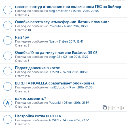
греется контур отопления при включенном ГВС на бойлер
Последнее сообщение
oleg.dmitrievic
«
15 июн 2018, 22:55
Ответы:
7
Ошибка beretta city, атмосферник. Датчик пламени?
Последнее сообщение
РоманМ
«
19 апр 2017, 10:22
Ответы:
10
Rai24pv
Последнее сообщение
Naet
«
21 фев 2017, 12:41
Ответы:
2
Ошибка 10 по датчику пламени Exclusive 35 CSI
Последнее сообщение
oleg428
«
02 ноя 2016, 12:27
Ответы:
3
Падает давление в котле
Последнее сообщение
Ruzvelt
«
26 окт 2016, 00:28
Ответы:
4
BERETTA NOVELLA срабатывает блокировка
Последнее сообщение
mail2dgspb
«
19 окт 2016, 01:35
Ответы:
7
на что заменить?
Последнее сообщение
РоманМ
«
05 сен 2016, 21:39
Ответы:
61
1
2
3
4
Настройка котла BERETTA
Последнее сообщение
ARGUS
«
24 фев 2016, 22:56
Ответы:
5