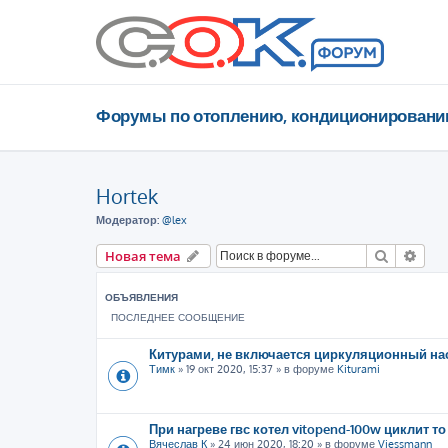
Форумы по отоплению, кондиционировани
Hortek
Модератор:
@lex
Поиск
Рас
Новая тема
ОБЪЯВЛЕНИЯ
ПОСЛЕДНЕЕ СООБЩЕНИЕ
Китурами, не включается циркуляционный на
Тимк
»
19 окт 2020, 15:37
» в форуме
Kiturami
При нагреве гвс котел vitopend-100w циклит то
Вячеслав К
»
24 июн 2020, 18:20
» в форуме
Viessmann