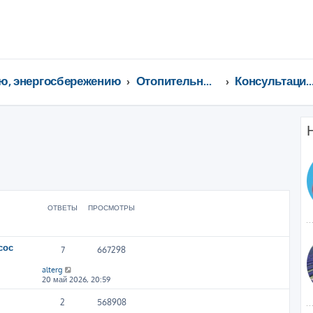
ю, энергосбережению
Отопительные котлы, водонагреватели, насосы, кондиционеры, водоочистка...
Консультации специали
ширенный поиск
ОТВЕТЫ
ПРОСМОТРЫ
сос
7
667298
alterg
20 май 2026, 20:59
2
568908