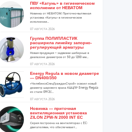
ПВУ «Катунь» в гигиеническом
исполнении от НЕВАТОМ
Новинка от НЕВАТОМ: Приточно-вытяжная
установка «Катунь» в гигиеническом
исполнении...
07 АВГУСТА 2026
Группа ПОЛИПЛАСТИК
расширила линейку запорно-
регулирующей арматуры
Новая продукция – задвижки шиберные в
диапазоне диаметров от 50 до 1200 мм...
07 АВГУСТА 2026
Energy Regula в новом диаметре
— DN400/350
«ЧелябинскСпецГражданСтрой» освоил новый
диаметр шарового крана КШЦПР Energy Regula
из стали 09Г2С...
07 АВГУСТА 2026
Новинка — приточная
вентиляционная установка
ZILON ZPW-N 2000 INT EC
Серия построена на вентиляторах с EC-
двигателями, что обеспечивает...