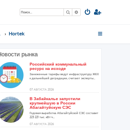
Поиск
Расширенный поиск
стов
Hortek
Новости рынка
Российский коммунальный
ресурс на исходе
Заниженные тарифы ведут инфраструктуру ЖКХ
к дальнейшей деградации, считают эксперты...
07 АВГУСТА 2026
В Забайкалье запустили
крупнейшую в России
Абагайтуйскую СЭС
Годовая выработка Абагайтуйской СЭС составит
223 221 тыс. кВт-ч...
07 АВГУСТА 2026