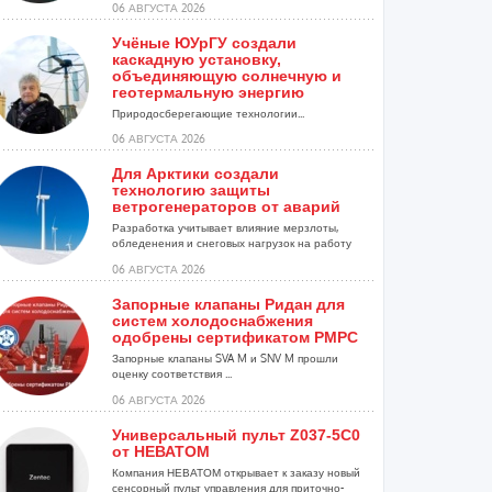
06 АВГУСТА 2026
Учёные ЮУрГУ создали
каскадную установку,
объединяющую солнечную и
геотермальную энергию
Природосберегающие технологии...
06 АВГУСТА 2026
Для Арктики создали
технологию защиты
ветрогенераторов от аварий
Разработка учитывает влияние мерзлоты,
обледенения и снеговых нагрузок на работу
установок...
06 АВГУСТА 2026
Запорные клапаны Ридан для
систем холодоснабжения
одобрены сертификатом РМРС
Запорные клапаны SVA M и SNV M прошли
оценку соответствия ...
06 АВГУСТА 2026
Универсальный пульт Z037-5C0
от НЕВАТОМ
Компания НЕВАТОМ открывает к заказу новый
сенсорный пульт управления для приточно-