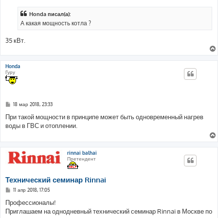
о
б
Honda писал(а):
щ
е
А какая мощность котла ?
н
и
е
35 кВт.
Honda
Гуру
С
18 мар 2018, 23:33
о
о
При такой мощности в принципе может быть одновременный нагрев
б
воды в ГВС и отоплении.
щ
е
н
и
е
rinnai balhai
Претендент
Технический семинар Rinnai
С
11 апр 2018, 17:05
о
о
Профессионалы!
б
Приглашаем на однодневный технический семинар Rinnai в Москве по
щ