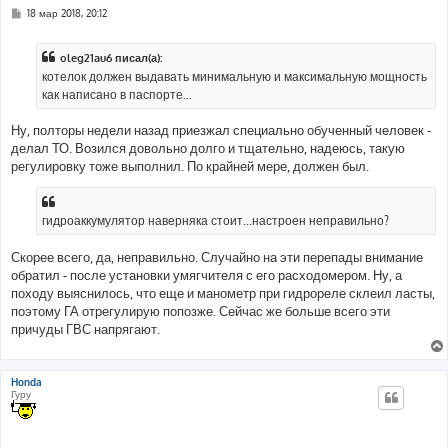
С
18 мар 2018, 20:12
о
о
б
oleg21au6 писал(а):
щ
е
котелок должен выдавать минимальную и максимальную мощность
н
как написано в паспорте...
и
е
Ну, полторы недели назад приезжал специально обученный человек -
делал ТО. Возился довольно долго и тщательно, надеюсь, такую
регулировку тоже выполнил. По крайней мере, должен был.
гидроаккумулятор наверняка стоит...настроен неправильно?
Скорее всего, да, неправильно. Случайно на эти перепады внимание
обратил - после установки умягчителя с его расходомером. Ну, а
походу выяснилось, что еще и манометр при гидрореле склеил ласты,
поэтому ГА отрегулирую попозже. Сейчас же больше всего эти
причуды ГВС напрягают.
Honda
Гуру