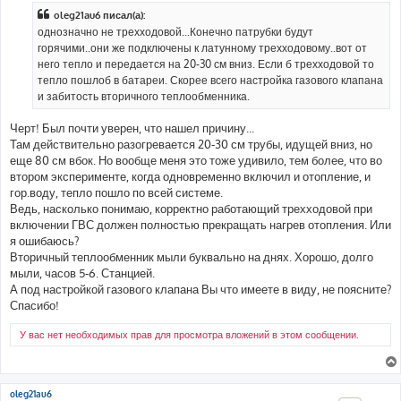
б
oleg21au6 писал(а):
щ
е
однозначно не трехходовой...Конечно патрубки будут
н
горячими..они же подключены к латунному трехходовому..вот от
и
е
него тепло и передается на 20-30 см вниз. Если б трехходовой то
тепло пошлоб в батареи. Скорее всего настройка газового клапана
и забитость вторичного теплообменника.
Черт! Был почти уверен, что нашел причину...
Там действительно разогревается 20-30 см трубы, идущей вниз, но
еще 80 см вбок. Но вообще меня это тоже удивило, тем более, что во
втором эксперименте, когда одновременно включил и отопление, и
гор.воду, тепло пошло по всей системе.
Ведь, насколько понимаю, корректно работающий трехходовой при
включении ГВС должен полностью прекращать нагрев отопления. Или
я ошибаюсь?
Вторичный теплообменник мыли буквально на днях. Хорошо, долго
мыли, часов 5-6. Станцией.
А под настройкой газового клапана Вы что имеете в виду, не поясните?
Спасибо!
У вас нет необходимых прав для просмотра вложений в этом сообщении.
oleg21au6