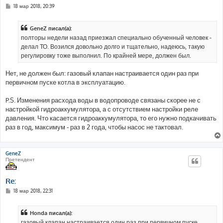
С
18 мар 2018, 20:39
о
о
б
GeneZ писал(а):
щ
е
полторы недели назад приезжал специально обученный человек -
н
делал ТО. Возился довольно долго и тщательно, надеюсь, такую
и
е
регулировку тоже выполнил. По крайней мере, должен был.
Нет, не должен был: газовый клапан настраивается один раз при
первичном пуске котла в эксплуатацию.
P.S. Изменения расхода воды в водопроводе связаны скорее не с
настройкой гидроаккумулятора, а с отсутствием настройки реле
давления. Что касается гидроаккумулятора, то его нужно подкачивать
раз в год, максимум - раз в 2 года, чтобы насос не тактовал.
GeneZ
Претендент
Re:
С
18 мар 2018, 22:31
о
о
б
Honda писал(а):
щ
е
газовый клапан настраивается один раз при первичном пуске