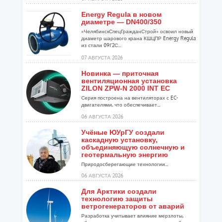
Energy Regula в новом
диаметре — DN400/350
«ЧелябинскСпецГражданСтрой» освоил новый
диаметр шарового крана КШЦПР Energy Regula
из стали 09Г2С...
07 АВГУСТА 2026
Новинка — приточная
вентиляционная установка
ZILON ZPW-N 2000 INT EC
Серия построена на вентиляторах с EC-
двигателями, что обеспечивает...
06 АВГУСТА 2026
Учёные ЮУрГУ создали
каскадную установку,
объединяющую солнечную и
геотермальную энергию
Природосберегающие технологии...
06 АВГУСТА 2026
Для Арктики создали
технологию защиты
ветрогенераторов от аварий
Разработка учитывает влияние мерзлоты,