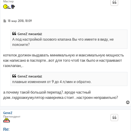
Мастер
С
18 мар 2018, 18:09
о
о
б
GeneZ писал(а):
щ
е
А под настройкой газового клапана Вы что имеете в виду, не
н
поясните?
и
е
котелок должен выдавать минимальную и максимальную мощность
как написано в паспорте...вот для того чтоб так было и настраивают
газклапан,..
GeneZ писал(а):
плавные изменения от 9 до 4 л/мин и обратно.
а почему такой большой перепад?..вроде частный
дом..гидроаккумулятор наверняка стоит...настроен неправильно?
GeneZ
Претендент
Re: