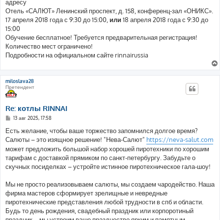
е
адресу
н
Отель «САЛЮТ» Ленинский проспект, д. 158, конференц-зал «ОНИКС».
и
е
17 апреля 2018 года с 9:30 до 15:00,
или
18 апреля 2018 года с 9:30 до
15:00
Обучение бесплатное! Требуется предварительная регистрация!
Количество мест ограничено!
Подробности на официальном сайте rinnairussia
miloslava28
Претендент
Re: котлы RINNAI
С
13 авг 2025, 17:58
о
о
Есть желание, чтобы ваше торжество запомнился долгое время?
б
Салюты – это изящное решение! "Нева-Салют"
https://neva-salut.com
щ
е
может предложить большой набор хорошей пиротехники по хорошим
н
тарифам с доставкой прямиком по санкт-петербургу. Забудьте о
и
е
скучных посиделках – устройте истинное пиротехническое гала-шоу!
Мы не просто реализовываем салюты, мы создаем чародейство. Наша
фирма мастеров сформирует зрелищные и невредные
пиротехнические представления любой трудности в спб и области.
Будь то день рождения, свадебный праздник или корпоротиный
праздник – мы устроим ваше празднество ярким и памятным.