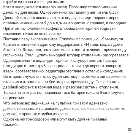
струйки из крана и горящее пламя.
Котел обслуживался неделю назад. Промывку теплообменника
делали 3 дня назад. Одновременно поставили умягчитель Clack.
Дисплей которого показывает, что вода у нас идет неравномерно:
плавные изменения от 9 до 4 л/мин и обратно. И горячая, и холодная.
При этом на появлении эффекта пропадания горячей воды эти
изменения никак не сказываются.
Поставил пару экспериментов. Отключил c помощью GSM-модуля
Кситал отопление (задал ему поддерживать +14 град, когда в доме
было +22). Дождался, пока система остынет и включил горячую воду
(только её). Стал щупать выходной штуцер отопления - разогревается!
Одновременно - и вода идет горячая, и штуцер греется. Правда,
отходящая от него труба разогрелась только до первого поворота
вверх, соответственно, радиаторы отопления остались холодными.
Во втором случае опять остудил систему, после чего одновременно
включил и отопление (по Кситалу), и горячую воду. Пошел опять
двойной эффект: и горячая вода, и разогрев системы отопления.
Только на этот раз полноценный - все батареи начали благополучно
нагреваться.
Что интересно: индикация на пультике при этом адекватно
демонстрировала и нагревание дома (красные червячки на картинке
домика), и красные струйки из крана.
Однозначно трехходовой или могут быть другие причины?
Спасибо!