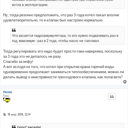
н
котла в эксплуатацию.
и
е
Ну, тогда резонно предположить, что раз 3 года котел пахал вполне
удовлетворительно, то и клапан был настроен нормально.
Что касается гидроаккумулятора, то его нужно подкачивать раз в
год, максимум - раз в 2 года, чтобы насос не тактовал.
Тогда регулировать его надо будет просто-таки наверняка, поскольку
за 3 года это не делалось ни разу.
Спасибо за инфу!
А вот исходя из того, что котел при открытии крана горячей воды
одновременно продолжает заниматься теплообеспечением, можно ли
делать вывод о неисправности трехходового клапана, как полагаете?
Honda
Гуру
С
18 мар 2018, 22:41
о
о
б
GeneZ писал(а):
щ