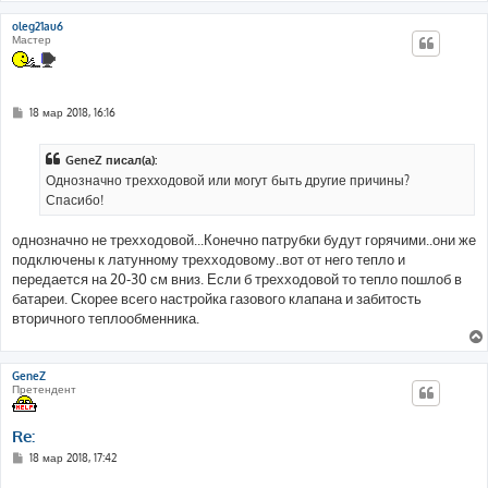
oleg21au6
Мастер
С
18 мар 2018, 16:16
о
о
б
GeneZ писал(а):
щ
е
Однозначно трехходовой или могут быть другие причины?
н
Спасибо!
и
е
однозначно не трехходовой...Конечно патрубки будут горячими..они же
подключены к латунному трехходовому..вот от него тепло и
передается на 20-30 см вниз. Если б трехходовой то тепло пошлоб в
батареи. Скорее всего настройка газового клапана и забитость
вторичного теплообменника.
GeneZ
Претендент
Re:
С
18 мар 2018, 17:42
о
о