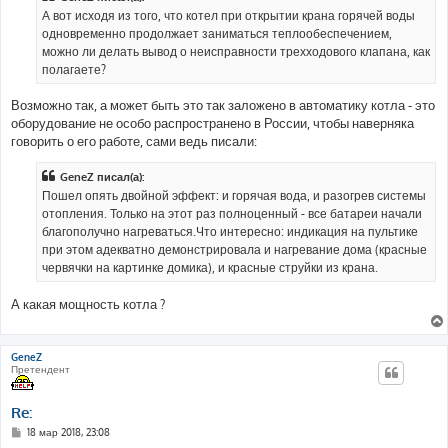
е
А вот исходя из того, что котел при открытии крана горячей воды
н
одновременно продолжает заниматься теплообеспечением,
и
е
можно ли делать вывод о неисправности трехходового клапана, как
полагаете?
Возможно так, а может быть это так заложено в автоматику котла - это
оборудование не особо распространено в России, чтобы наверняка
говорить о его работе, сами ведь писали:
GeneZ писал(а):
Пошел опять двойной эффект: и горячая вода, и разогрев системы
отопления. Только на этот раз полноценный - все батареи начали
благополучно нагреваться.Что интересно: индикация на пультике
при этом адекватно демонстрировала и нагревание дома (красные
червячки на картинке домика), и красные струйки из крана.
А какая мощность котла ?
GeneZ
Претендент
Re:
С
18 мар 2018, 23:08
о