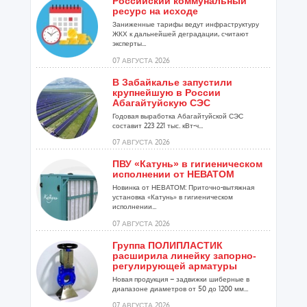
Российский коммунальный
ресурс на исходе
Заниженные тарифы ведут инфраструктуру
ЖКХ к дальнейшей деградации, считают
эксперты...
07 АВГУСТА 2026
В Забайкалье запустили
крупнейшую в России
Абагайтуйскую СЭС
Годовая выработка Абагайтуйской СЭС
составит 223 221 тыс. кВт-ч...
07 АВГУСТА 2026
ПВУ «Катунь» в гигиеническом
исполнении от НЕВАТОМ
Новинка от НЕВАТОМ: Приточно-вытяжная
установка «Катунь» в гигиеническом
исполнении...
07 АВГУСТА 2026
Группа ПОЛИПЛАСТИК
расширила линейку запорно-
регулирующей арматуры
Новая продукция – задвижки шиберные в
диапазоне диаметров от 50 до 1200 мм...
07 АВГУСТА 2026