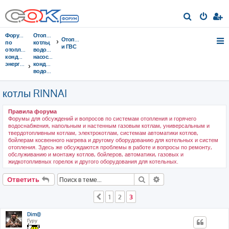
П
о
Форумы
Отопительные
Отопление
и
по
котлы,
и ГВС
отоплению,
водонагреватели,
с
кондиционированию,
насосы,
энергосбережению
кондиционеры,
к
водоочистка...
котлы RINNAI
Правила форума
Форумы для обсуждений и вопросов по системам отопления и горячего
водоснабжения, напольным и настенным газовым котлам, универсальным и
твердотопливным котлам, электрокотлам, системам автоматики котлов,
бойлерам косвенного нагрева и другому оборудованию для котельных и систем
отопления. Здесь же обсуждаются проблемы в работе и вопросы по ремонту,
обслуживанию и монтажу котлов, бойлеров, автоматики, газовых и
жидкотопливных горелок и другого оборудования для котельных.
Поиск
Расширенный поис
Ответить
1
2
3
Пред.
Dim@
Гуру