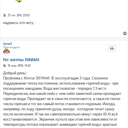
С
27 окт 2011, 23:03
о
о
надеюсь что нету...
б
щ
е
н
и
е
GeneZ
Претендент
Re: котлы RINNAI
С
18 мар 2018, 14:32
о
о
Добрый день!
б
Проблема с Rinnai 307RMF. В эксплуатации 3 года. Сезонное
щ
е
поддержание тепла постоянное, использование горячей воды - при
н
посещениях наездами. Вода жестковатая - порядка 7,5 мг/л.
и
е
Периодически, вне какой-либо с чем-либо заметной связи пропадает
горячая вода. Пропадает не в смысле отключается, а смысле текла-
текла горячая и тот же самый поток становится ледяным. Иногда,
например, по ходу принятия душа, иногда - холодная течет сразу
после включения. И так же самопроизвольно минут через 10-15 всё
восстанавливается. Экранчик пульта при этом вне зависимости от
температуры потока показывает анимацию горячей воды: красные