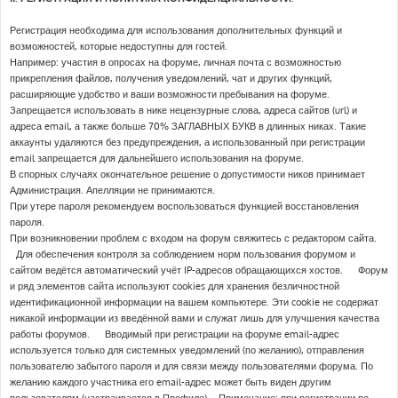
Регистрация необходима для использования дополнительных функций и
возможностей, которые недоступны для гостей.
Например: участия в опросах на форуме, личная почта с возможностью
прикрепления файлов, получения уведомлений, чат и других функций,
расширяющие удобство и ваши возможности пребывания на форуме.
Запрещается использовать в нике нецензурные слова, адреса сайтов (url) и
адреса email, а также больше 70% ЗАГЛАВНЫХ БУКВ в длинных никах. Такие
аккаунты удаляются без предупреждения, а использованный при регистрации
email запрещается для дальнейшего использования на форуме.
В спорных случаях окончательное решение о допустимости ников принимает
Администрация. Апелляции не принимаются.
При утере пароля рекомендуем воспользоваться функцией восстановления
пароля.
При возникновении проблем с входом на форум свяжитесь с редактором сайта.
Для обеспечения контроля за соблюдением норм пользования форумом и
сайтом ведётся автоматический учёт IP-адресов обращающихся хостов. Форум
и ряд элементов сайта используют cookies для хранения безличностной
идентификационной информации на вашем компьютере. Эти cookie не содержат
никакой информации из введённой вами и служат лишь для улучшения качества
работы форумов. Вводимый при регистрации на форуме email-адрес
используется только для системных уведомлений (по желанию), отправления
пользователю забытого пароля и для связи между пользователями форума. По
желанию каждого участника его email-адрес может быть виден другим