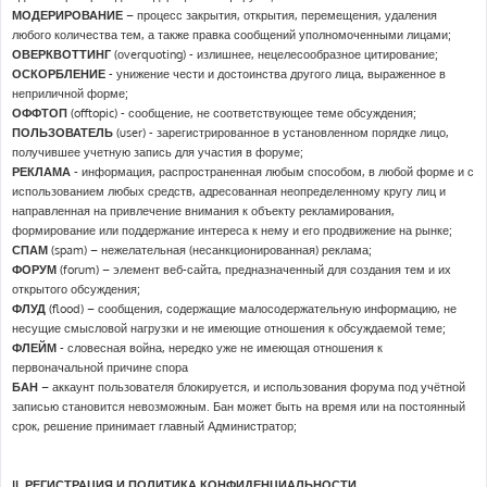
МОДЕРИРОВАНИЕ
– процесс закрытия, открытия, перемещения, удаления
любого количества тем, а также правка сообщений уполномоченными лицами;
ОВЕРКВОТТИНГ
(оverquoting) - излишнее, нецелесообразное цитирование;
ОСКОРБЛЕНИЕ
- унижение чести и достоинства другого лица, выраженное в
неприличной форме;
ОФФТОП
(offtopic) - сообщение, не соответствующее теме обсуждения;
ПОЛЬЗОВАТЕЛЬ
(user) - зарегистрированное в установленном порядке лицо,
получившее учетную запись для участия в форуме;
РЕКЛАМА
- информация, распространенная любым способом, в любой форме и с
использованием любых средств, адресованная неопределенному кругу лиц и
направленная на привлечение внимания к объекту рекламирования,
формирование или поддержание интереса к нему и его продвижение на рынке;
СПАМ
(spam) – нежелательная (несанкционированная) реклама;
ФОРУМ
(forum) – элемент веб-сайта, предназначенный для создания тем и их
открытого обсуждения;
ФЛУД
(flood) – сообщения, содержащие малосодержательную информацию, не
несущие смысловой нагрузки и не имеющие отношения к обсуждаемой теме;
ФЛЕЙМ
- словесная война, нередко уже не имеющая отношения к
первоначальной причине спора
БАН
– аккаунт пользователя блокируется, и использования форума под учётной
записью становится невозможным. Бан может быть на время или на постоянный
срок, решение принимает главный Администратор;
II. РЕГИСТРАЦИЯ И ПОЛИТИКА КОНФИДЕНЦИАЛЬНОСТИ.