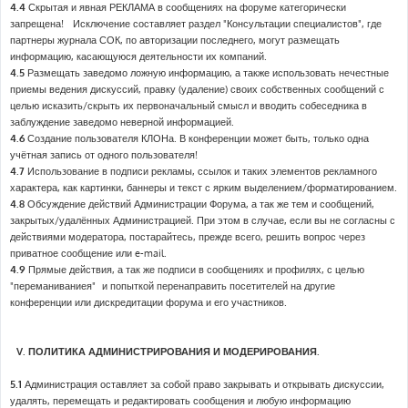
4.4
Скрытая и явная РЕКЛАМА в сообщениях на форуме категорически
запрещена! Исключение составляет раздел "Консультации специалистов", где
партнеры журнала СОК, по авторизации последнего, могут размещать
информацию, касающуюся деятельности их компаний.
4.5
Размещать заведомо ложную информацию, а также использовать нечестные
приемы ведения дискуссий, правку (удаление) своих собственных сообщений с
целью исказить/скрыть их первоначальный смысл и вводить собеседника в
заблуждение заведомо неверной информацией.
4.6
Создание пользователя КЛОНа. В конференции может быть, только одна
учётная запись от одного пользователя!
4.7
Использование в подписи рекламы, ссылок и таких элементов рекламного
характера, как картинки, баннеры и текст с ярким выделением/форматированием.
4.8
Обсуждение действий Администрации Форума, а так же тем и сообщений,
закpытых/удалённых Администрацией. При этом в случае, если вы не согласны с
действиями модератора, постарайтесь, прежде всего, решить вопрос через
приватное сообщение или e-mail.
4.9
Прямые действия, а так же подписи в сообщениях и профилях, с целью
"переманиваниея" и попыткой перенаправить посетителей на другие
конференции или дискредитации форума и его участников.
V. ПОЛИТИКА АДМИНИСТРИРОВАНИЯ И МОДЕРИРОВАНИЯ.
5.1
Администрация оставляет за собой право закрывать и открывать дискуссии,
удалять, перемещать и редактировать сообщения и любую информацию