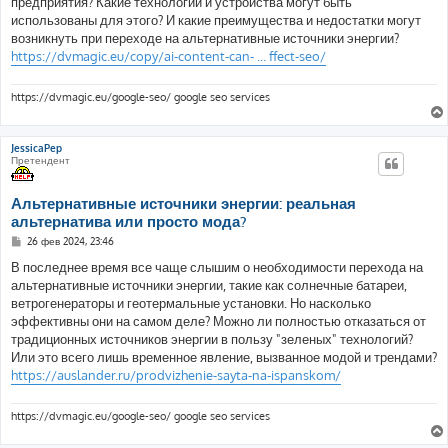
предприятия? Какие технологии и устройства могут быть
н
использованы для этого? И какие преимущества и недостатки могут
и
е
возникнуть при переходе на альтернативные источники энергии?
https://dvmagic.eu/copy/ai-content-can- ... ffect-seo/
https://dvmagic.eu/google-seo/ google seo services
JessicaPep
Претендент
Альтернативные источники энергии: реальная
альтернатива или просто мода?
С
26 фев 2024, 23:46
о
о
В последнее время все чаще слышим о необходимости перехода на
б
альтернативные источники энергии, такие как солнечные батареи,
щ
е
ветрогенераторы и геотермальные установки. Но насколько
н
эффективны они на самом деле? Можно ли полностью отказаться от
и
е
традиционных источников энергии в пользу "зеленых" технологий?
Или это всего лишь временное явление, вызванное модой и трендами?
https://auslander.ru/prodvizhenie-sayta-na-ispanskom/
https://dvmagic.eu/google-seo/ google seo services