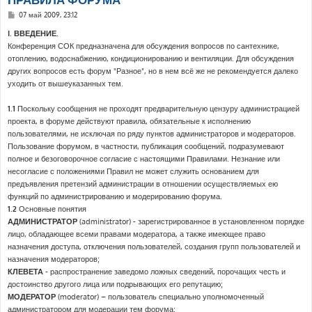
С
07 май 2009, 23:12
о
о
I. ВВЕДЕНИЕ.
б
Конференция СОК предназначена для обсуждения вопросов по сантехнике,
щ
е
отоплению, водоснабжению, кондиционированию и вентиляции. Для обсуждения
н
других вопросов есть форум "Разное", но в нем всё же не рекомендуется далеко
и
е
уходить от вышеуказанных тем.
1.1
Поскольку сообщения не проходят предварительную цензуру администрацией
проекта, в форуме действуют правила, обязательные к исполнению
пользователями, не исключая по ряду пунктов администраторов и модераторов.
Пользование форумом, в частности, публикация сообщений, подразумевают
полное и безоговорочное согласие с настоящими Правилами. Незнание или
несогласие с положениями Правил не может служить основанием для
предъявления претензий администрации в отношении осуществляемых ею
функций по администрированию и модерированию форума.
1.2
Основные понятия
АДМИНИСТРАТОР
(administrator) - зарегистрированное в установленном порядке
лицо, обладающее всеми правами модератора, а также имеющее право
назначения доступа, отключения пользователей, создания групп пользователей и
назначения модераторов;
КЛЕВЕТА
- распространение заведомо ложных сведений, порочащих честь и
достоинство другого лица или подрывающих его репутацию;
МОДЕРАТОР
(moderator) – пользователь специально уполномоченный
администратором для модерации тем форума;