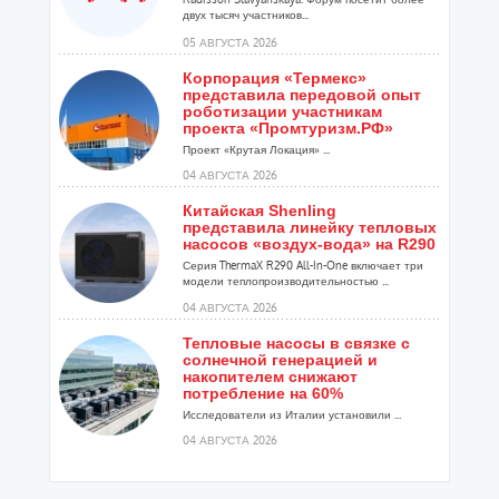
двух тысяч участников...
05 АВГУСТА 2026
Корпорация «Термекс»
представила передовой опыт
роботизации участникам
проекта «Промтуризм.РФ»
Проект «Крутая Локация» ...
04 АВГУСТА 2026
Китайская Shenling
представила линейку тепловых
насосов «воздух-вода» на R290
Серия ThermaX R290 All-In-One включает три
модели теплопроизводительностью ...
04 АВГУСТА 2026
Тепловые насосы в связке с
солнечной генерацией и
накопителем снижают
потребление на 60%
Исследователи из Италии установили ...
04 АВГУСТА 2026
«РУСКЛИМАТ Fest 2026» в Уфе
собрал свыше 700 профи