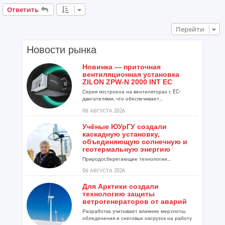
Ответить
Перейти
Новости рынка
Новинка — приточная
вентиляционная установка
ZILON ZPW-N 2000 INT EC
Серия построена на вентиляторах с EC-
двигателями, что обеспечивает...
06 АВГУСТА 2026
Учёные ЮУрГУ создали
каскадную установку,
объединяющую солнечную и
геотермальную энергию
Природосберегающие технологии...
06 АВГУСТА 2026
Для Арктики создали
технологию защиты
ветрогенераторов от аварий
Разработка учитывает влияние мерзлоты,
обледенения и снеговых нагрузок на работу
установок...