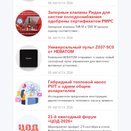
06 АВГУСТА 2026
Запорные клапаны Ридан для
систем холодоснабжения
одобрены сертификатом РМРС
Запорные клапаны SVA M и SNV M прошли
оценку соответствия ...
06 АВГУСТА 2026
Универсальный пульт Z037-5C0
от НЕВАТОМ
Компания НЕВАТОМ открывает к заказу новый
сенсорный пульт управления для приточно-
вытяжных установок...
05 АВГУСТА 2026
Гибридный тепловой насос
PV/T с одним общим
испарителем
Исследователи предложили конструкцию
двухисточникового теплового насоса прямого
расширения ...
05 АВГУСТА 2026
21-й ежегодный форум
«ЦОД-2026»
Мероприятие пройдет 2-3 сентября в отеле
Radisson Slavyanskaya. Форум посетит более