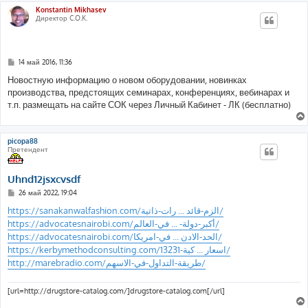
Konstantin Mikhasev
Директор C.O.K.
С
14 май 2016, 11:36
о
о
Новостную информацию о новом оборудовании, новинках
б
производства, предстоящих семинарах, конференциях, вебинарах и
щ
е
т.п. размещать на сайте СОК через Личный Кабинет - ЛК (бесплатно)
н
и
е
picopa88
Претендент
Uhnd12jsxcvsdf
С
26 май 2022, 19:04
о
о
https://sanakanwalfashion.com/الزم-قائد ... رات-ذاتية/
б
https://advocatesnairobi.com/أكبر-دولة- ... في-العالم/
щ
е
https://advocatesnairobi.com/الحد-الادن ... في-امريكا/
н
https://kerbymethodconsulting.com/اسعار ... كية-13231/
и
е
http://marebradio.com/طريقة-التداول-في-الاسهم/
[url=http://drugstore-catalog.com/]drugstore-catalog.com[/url]