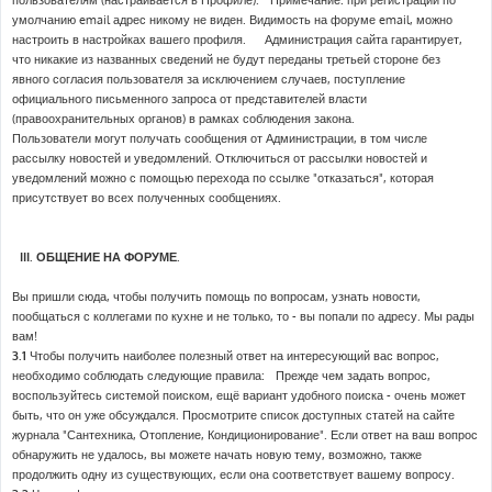
пользователям (настраивается в Профиле). Примечание: при регистрации по
умолчанию email адрес никому не виден. Видимость на форуме email, можно
настроить в настройках вашего профиля. Администрация сайта гарантирует,
что никакие из названных сведений не будут переданы третьей стороне без
явного согласия пользователя за исключением случаев, поступление
официального письменного запроса от представителей власти
(правоохранительных органов) в рамках соблюдения закона.
Пользователи могут получать сообщения от Администрации, в том числе
рассылку новостей и уведомлений. Отключиться от рассылки новостей и
уведомлений можно с помощью перехода по ссылке "отказаться", которая
присутствует во всех полученных сообщениях.
III. ОБЩЕНИЕ НА ФОРУМЕ.
Вы пришли сюда, чтобы получить помощь по вопросам, узнать новости,
пообщаться с коллегами по кухне и не только, то - вы попали по адресу. Мы рады
вам!
3.1
Чтобы получить наиболее полезный ответ на интересующий вас вопрос,
необходимо соблюдать следующие правила: Прежде чем задать вопрос,
воспользуйтесь системой поиском, ещё вариант удобного поиска - очень может
быть, что он уже обсуждался. Просмотрите список доступных статей на сайте
журнала "Сантехника, Отопление, Кондиционирование". Если ответ на ваш вопрос
обнаружить не удалось, вы можете начать новую тему, возможно, также
продолжить одну из существующих, если она соответствует вашему вопросу.