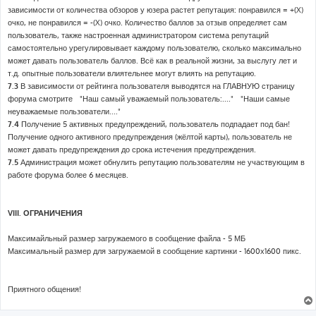
зависимости от количества обзоров у юзера растет репутация: понравился = +(X)
очко, не понравился = -(X) очко. Количество баллов за отзыв определяет сам
пользователь, также настроенная администратором система репутаций
самостоятельно урегулировывает каждому пользователю, сколько максимально
может давать пользователь баллов. Всё как в реальной жизни, за выслугу лет и
т.д. опытные пользователи влиятельнее могут влиять на репутацию.
7.3
В зависимости от рейтинга пользователя выводятся на ГЛАВНУЮ страницу
форума смотрите "Наш самый уважаемый пользователь:...." "Наши самые
неуважаемые пользователи...."
7.4
Получение 5 активных предупреждений, пользователь подпадает под бан!
Получение одного активного предупреждения (жёлтой карты), пользователь не
может давать предупреждения до срока истечения предупреждения.
7.5
Администрация может обнулить репутацию пользователям не участвующим в
работе форума более 6 месяцев.
VIII. ОГРАНИЧЕНИЯ
Максимайльный размер загружаемого в сообщение файла - 5 МБ
Максимальный размер для загружаемой в сообщение картинки - 1600х1600 пикс.
Приятного общения!