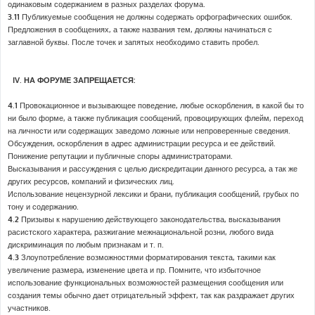
одинаковым содержанием в разных разделах форума.
3.11
Публикуемые сообщения не должны содержать орфографических ошибок.
Предложения в сообщениях, а также названия тем, должны начинаться с
заглавной буквы. После точек и запятых необходимо ставить пробел.
IV. НА ФОРУМЕ ЗАПРЕЩАЕТСЯ:
4.1
Провокационное и вызывающее поведение, любые оскорбления, в какой бы то
ни было форме, а также публикация сообщений, провоцирующих флейм, переход
на личности или содержащих заведомо ложные или непроверенные сведения.
Обсуждения, оскорбления в адрес администрации ресурса и ее действий.
Понижение репутации и публичные споры администраторами.
Высказывания и рассуждения с целью дискредитации данного ресурса, а так же
других ресурсов, компаний и физических лиц.
Использование нецензурной лексики и брани, публикация сообщений, грубых по
тону и содержанию.
4.2
Призывы к нарушению действующего законодательства, высказывания
расистского характера, разжигание межнациональной розни, любого вида
дискриминация по любым признакам и т. п.
4.3
Злоупотребление возможностями форматирования текста, такими как
увеличение размера, изменение цвета и пр. Помните, что избыточное
использование функциональных возможностей размещения сообщения или
создания темы обычно дает отрицательный эффект, так как раздражает других
участников.