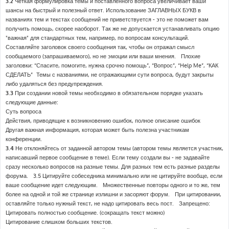
3.2
Четкая формулировка темы и поставленного вопроса увеличивает ваши
шансы на быстрый и полезный ответ. Использование ЗАГЛАВНЫХ БУКВ в
названиях тем и текстах сообщений не приветствуется - это не поможет вам
получить помощь, скорее наоборот. Так же не допускается устанавливать опцию
"важная" для стандартных тем, например, по вопросам консультаций.
Составляйте заголовок своего сообщения так, чтобы он отражал смысл
сообщаемого (запрашиваемого), но не эмоции или ваши мнения. Плохие
заголовки: “Спасите, помогите, нужна срочно помощь”, “Вопрос”, “Help Me”, “КАК
СДЕЛАТЬ” Темы с названиями, не отражающими сути вопроса, будут закрыты
либо удаляться без предупреждения.
3.3
При создании новой темы необходимо в обязательном порядке указать
следующие данные:
Суть вопроса
Действия, приводящие к возникновению ошибок, полное описание ошибок
Другая важная информация, которая может быть полезна участникам
конференции.
3.4
Не отклоняйтесь от заданной автором темы (автором темы является участник,
написавший первое сообщение в теме). Если тему создали вы - не задавайте
сразу несколько вопросов на разные темы. Для разных тем есть разные разделы
форума. 3.5 Цитируйте собеседника минимально или не цитируйте вообще, если
ваше сообщение идет следующим. Множественные повторы одного и то же, тем
более на одной и той же странице излишни и засоряют форум. При цитировании,
оставляйте только нужный текст, не надо цитировать весь пост. Запрещено:
Цитировать полностью сообщение. (сокращать текст можно)
Цитирование слишком больших текстов.