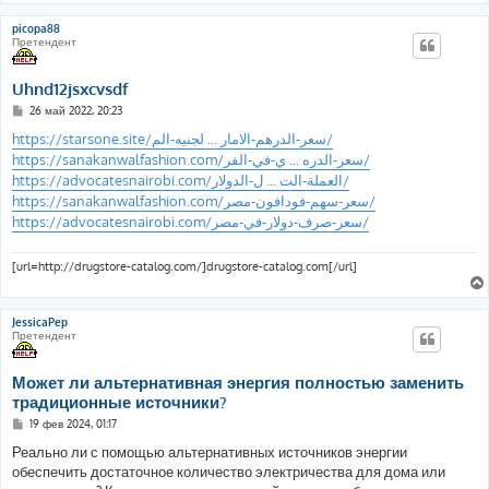
picopa88
Претендент
Uhnd12jsxcvsdf
С
26 май 2022, 20:23
о
о
https://starsone.site/سعر-الدرهم-الامار ... لجنيه-الم/
б
https://sanakanwalfashion.com/سعر-الدره ... ي-في-الفر/
щ
е
https://advocatesnairobi.com/العملة-الت ... ل-الدولار/
н
https://sanakanwalfashion.com/سعر-سهم-فودافون-مصر/
и
е
https://advocatesnairobi.com/سعر-صرف-دولار-في-مصر/
[url=http://drugstore-catalog.com/]drugstore-catalog.com[/url]
JessicaPep
Претендент
Может ли альтернативная энергия полностью заменить
традиционные источники?
С
19 фев 2024, 01:17
о
о
Реально ли с помощью альтернативных источников энергии
б
обеспечить достаточное количество электричества для дома или
щ
е