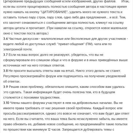
Цитирование предыдущих сообщений и/или изображений, других файлов. Итак,
если вы хотите процитировать полностью сообщения автора в настоящее время
нужно нажать на кнопку "ЦИТИРОВАНИЕ", удалить много не нужного текста и
оставить только пару строк, пару слов, одно либо два предложения... и всё. Тем,
кто захочет ознакомиться с сообщением автора полностью, кликнут на ссылку
автора цитаты и прочитают. (При нажатии на ссылку, откроется новое маленькое
окно с текстом поста автора.)
3.6
Частные дискуссии - малополезные или бесполезные для других участников -
ведите любой из доступных служб: "приват-общения" (ПМ), чата или по
электронной почте.
3.7
Если на ваш вопрос долго не реагируют, убедитесь, что вы не
сформулировали его слишком обще и что в форуме и в иных приведённых выше
источниках нет на него готовых ответов.
3.8
Не просите высылать ответы вам на email. Никто этого делать не станет.
Регулярно просматривайте форум или подпишитесь на получение уведомлений
об ответах.
3.9
Решив свою проблему, обязательно опишите, каким способом вам удалось
это сделать. Такая информация будет очень полезна тем, кто в будущем
столкнется с похожими трудностями.
3.10
Члены нашего форума участвуют в нем на добровольных началах. Вы не
имеете права требовать от нас решения своей проблемы. Каждый вопрос или
просьба рассматриваются, однако это вовсе не означает, что вам будет дан ответ
на него. Если вы считаете, что ваша тема была незаслуженно забыта, вы имеете
право обновить ее, добавив новое сообщение, но предпринимайте такие попытки
по прошествии как минимум 12 часов. Запрещается дублировать темы с