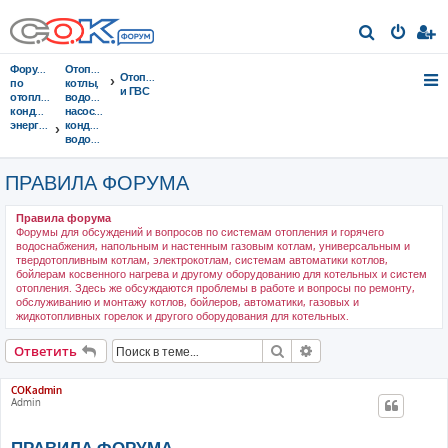
П
о
Форумы
Отопительные
Отопление
и
по
котлы,
и ГВС
отоплению,
водонагреватели,
с
кондиционированию,
насосы,
энергосбережению
кондиционеры,
к
водоочистка...
ПРАВИЛА ФОРУМА
Правила форума
Форумы для обсуждений и вопросов по системам отопления и горячего
водоснабжения, напольным и настенным газовым котлам, универсальным и
твердотопливным котлам, электрокотлам, системам автоматики котлов,
бойлерам косвенного нагрева и другому оборудованию для котельных и систем
отопления. Здесь же обсуждаются проблемы в работе и вопросы по ремонту,
обслуживанию и монтажу котлов, бойлеров, автоматики, газовых и
жидкотопливных горелок и другого оборудования для котельных.
Поиск
Расширенный поис
Ответить
COKadmin
Admin
ПРАВИЛА ФОРУМА