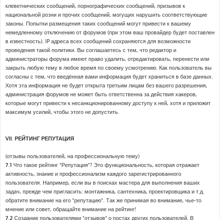
клеветнических сообщений, порнографических сообщений, призывов к
национальной розни и прочих сообщений, могущих нарушить соответствующие
законы. Попытки размещения таких сообщений могут привести к вашему
немедленному отключению от форумов (при этом ваш провайдер будет поставлен
в известность). IP адреса всех сообщений сохраняются для возможности
проведения такой политики. Вы соглашаетесь с тем, что редактор и
администраторы форума имеют право удалить, отредактировать, перенести или
закрыть любую тему в любое время по своему усмотрению. Как пользователь вы
согласны с тем, что введённая вами информация будет храниться в базе данных.
Хотя эта информация не будет открыта третьим лицам без вашего разрешения,
администрация форумов не может быть ответственна за действия хакеров,
которые могут привести к несанкционированному доступу к ней, хотя и приложит
максимум усилий, чтобы этого не допустить.
VII. РЕЙТИНГ РЕПУТАЦИЯ
(отзывы пользователей, на профессиональную тему)
7.1
Что такое рейтинг "Репутация"? Это функциональность, которая отражает
активность, знание и профессионализм каждого зарегистрированного
пользователя. Например, если вы в поисках мастера для выполнения ваших
задач, прежде чем пригласить: монтажника, сантехника, проектировщика и т.д.
обратите внимание на его "репутацию". Так же принимая во внимание, чье-то
мнение или совет, обращайте внимание на рейтинг!
7.2
Создание пользователями "отзывов" о постах других пользователей. В