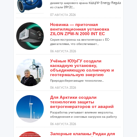
диаметр шарового крана КШЦПР Energy Regula
из стали 09Г2С...
07 АВГУСТА 2026
Новинка — приточная
вентиляционная установка
ZILON ZPW-N 2000 INT EC
Серия построена на вентиляторах с EC-
двигателями, что обеспечивает...
06 АВГУСТА 2026
Учёные ЮУрГУ создали
каскадную установку,
объединяющую солнечную и
геотермальную энергию
Природосберегающие технологии...
06 АВГУСТА 2026
Для Арктики создали
технологию защиты
ветрогенераторов от аварий
Разработка учитывает влияние мерзлоты,
обледенения и снеговых нагрузок на работу
установок...
06 АВГУСТА 2026
Запорные клапаны Ридан для