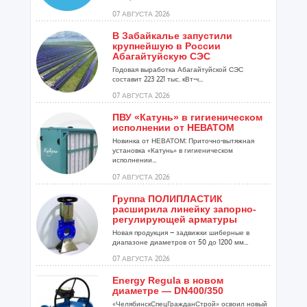
07 АВГУСТА 2026
В Забайкалье запустили
крупнейшую в России
Абагайтуйскую СЭС
Годовая выработка Абагайтуйской СЭС
составит 223 221 тыс. кВт-ч...
07 АВГУСТА 2026
ПВУ «Катунь» в гигиеническом
исполнении от НЕВАТОМ
Новинка от НЕВАТОМ: Приточно-вытяжная
установка «Катунь» в гигиеническом
исполнении...
07 АВГУСТА 2026
Группа ПОЛИПЛАСТИК
расширила линейку запорно-
регулирующей арматуры
Новая продукция – задвижки шиберные в
диапазоне диаметров от 50 до 1200 мм...
07 АВГУСТА 2026
Energy Regula в новом
диаметре — DN400/350
«ЧелябинскСпецГражданСтрой» освоил новый