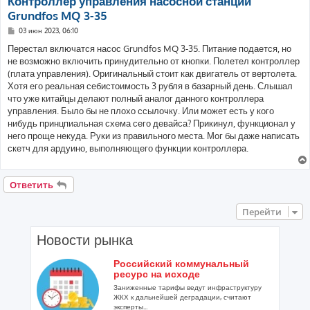
Контроллер управления насосной станции
Grundfos MQ 3-35
С
03 июн 2023, 06:10
о
о
Перестал включатся насос Grundfos MQ 3-35. Питание подается, но
б
не возможно включить принудительно от кнопки. Полетел контроллер
щ
е
(плата управления). Оригинальный стоит как двигатель от вертолета.
н
Хотя его реальная себистоимость 3 рубля в базарный день. Слышал
и
е
что уже китайцы делают полный аналог данного контроллера
управления. Было бы не плохо ссылочку. Или может есть у кого
нибудь принцпиальная схема сего девайса? Прикинул, функционал у
него проще некуда. Руки из правильного места. Мог бы даже написать
скетч для ардуино, выполняющего функции контроллера.
Ответить
Перейти
Новости рынка
Российский коммунальный
ресурс на исходе
Заниженные тарифы ведут инфраструктуру
ЖКХ к дальнейшей деградации, считают
эксперты...