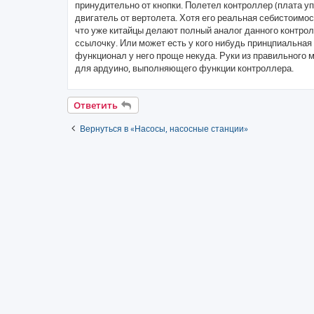
принудительно от кнопки. Полетел контроллер (плата у
щ
е
двигатель от вертолета. Хотя его реальная себистоимо
н
что уже китайцы делают полный аналог данного контро
и
е
ссылочку. Или может есть у кого нибудь принцпиальная
функционал у него проще некуда. Руки из правильного м
для ардуино, выполняющего функции контроллера.
Ответить
Вернуться в «Насосы, насосные станции»