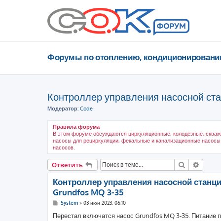
Форумы по отоплению, кондиционировани
Контроллер управления насосной ст
Модератор:
Code
Правила форума
В этом форуме обсуждаются циркуляционные, колодезные, скваж
насосы для рециркуляции, фекальные и канализационные насосы
насосов.
Поиск
Расши
Ответить
Контроллер управления насосной станц
Grundfos MQ 3-35
С
System
»
03 июн 2023, 06:10
о
о
Перестал включатся насос Grundfos MQ 3-35. Питание п
б