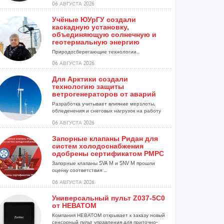
06 АВГУСТА 2026
Учёные ЮУрГУ создали
каскадную установку,
объединяющую солнечную и
геотермальную энергию
Природосберегающие технологии...
06 АВГУСТА 2026
Для Арктики создали
технологию защиты
ветрогенераторов от аварий
Разработка учитывает влияние мерзлоты,
обледенения и снеговых нагрузок на работу
установок...
06 АВГУСТА 2026
Запорные клапаны Ридан для
систем холодоснабжения
одобрены сертификатом РМРС
Запорные клапаны SVA M и SNV M прошли
оценку соответствия ...
06 АВГУСТА 2026
Универсальный пульт Z037-5C0
от НЕВАТОМ
Компания НЕВАТОМ открывает к заказу новый
сенсорный пульт управления для приточно-