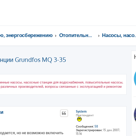
ю, энергосбережению
Отопительные котлы, водонагреватели, насосы, кондиционеры, водоочистка...
Насосы, на
анции Grundfos MQ 3-35
инные насосы, насосные станции для водоснабжения, повысительные насосы,
 различных производителей, вопросы связанные с эксплуатацией и ремонтом
ренный поиск
ии
System
Претендент
Сообщения:
58
Зарегистрирован:
15 дек 2007,
одается, но не возможно включить
15:16