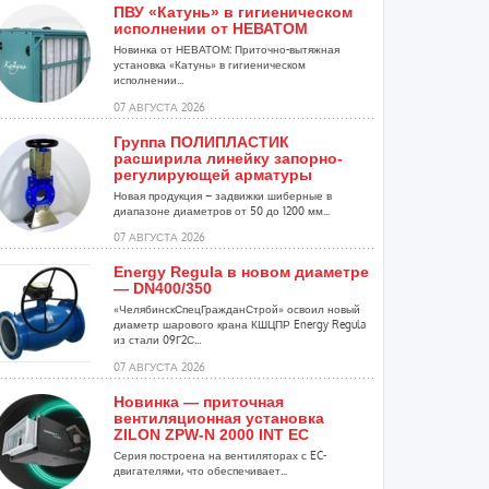
ПВУ «Катунь» в гигиеническом
исполнении от НЕВАТОМ
Новинка от НЕВАТОМ: Приточно-вытяжная
установка «Катунь» в гигиеническом
исполнении...
07 АВГУСТА 2026
Группа ПОЛИПЛАСТИК
расширила линейку запорно-
регулирующей арматуры
Новая продукция – задвижки шиберные в
диапазоне диаметров от 50 до 1200 мм...
07 АВГУСТА 2026
Energy Regula в новом диаметре
— DN400/350
«ЧелябинскСпецГражданСтрой» освоил новый
диаметр шарового крана КШЦПР Energy Regula
из стали 09Г2С...
07 АВГУСТА 2026
Новинка — приточная
вентиляционная установка
ZILON ZPW-N 2000 INT EC
Серия построена на вентиляторах с EC-
двигателями, что обеспечивает...