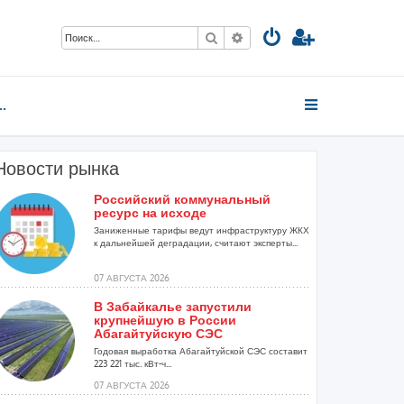
Поиск
Расширенный поиск
сосные станции
Новости рынка
Российский коммунальный
ресурс на исходе
Заниженные тарифы ведут инфраструктуру ЖКХ
к дальнейшей деградации, считают эксперты...
07 АВГУСТА 2026
В Забайкалье запустили
крупнейшую в России
Абагайтуйскую СЭС
Годовая выработка Абагайтуйской СЭС составит
223 221 тыс. кВт-ч...
07 АВГУСТА 2026