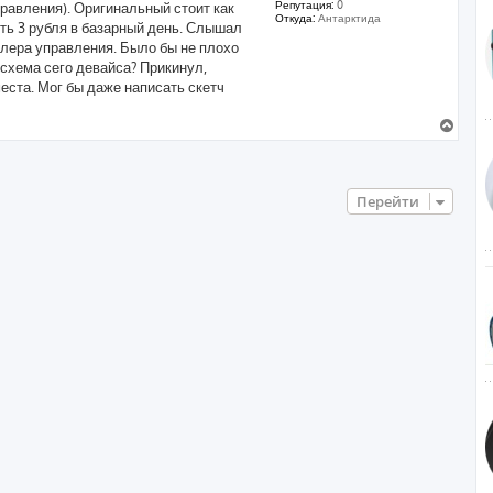
Репутация:
0
правления). Оригинальный стоит как
Откуда:
Антарктида
сть 3 рубля в базарный день. Слышал
ллера управления. Было бы не плохо
 схема сего девайса? Прикинул,
еста. Мог бы даже написать скетч
В
е
р
н
у
Перейти
т
ь
с
я
к
н
а
ч
а
л
у