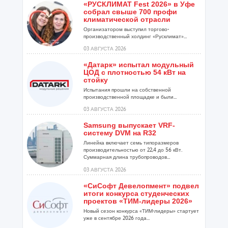
«РУСКЛИМАТ Fest 2026» в Уфе
собрал свыше 700 профи
климатической отрасли
Организатором выступил торгово-
производственный холдинг «Русклимат»...
03 АВГУСТА 2026
«Датарк» испытал модульный
ЦОД с плотностью 54 кВт на
стойку
Испытания прошли на собственной
производственной площадке и были...
03 АВГУСТА 2026
Samsung выпускает VRF-
систему DVM на R32
Линейка включает семь типоразмеров
производительностью от 22,4 до 56 кВт.
Суммарная длина трубопроводов...
03 АВГУСТА 2026
«СиСофт Девелопмент» подвел
итоги конкурса студенческих
проектов «ТИМ-лидеры 2026»
Новый сезон конкурса «ТИМ-лидеры» стартует
уже в сентябре 2026 года...