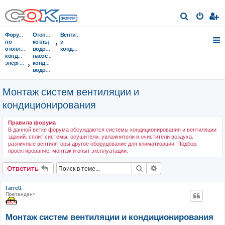
П
о
Форумы
Отопительные
Вентиляция
и
по
котлы,
и
отоплению,
водонагреватели,
кондиционирование
с
кондиционированию,
насосы,
энергосбережению
кондиционеры,
к
водоочистка...
Монтаж систем вентиляции и
кондиционирования
Правила форума
В данной ветке форума обсуждаются системы кондиционирования и вентиляции
зданий, сплит системы, осушители, увлажнители и очистители воздуха,
различные вентиляторы другое оборудование для климатизации. Подбор,
проектирование, монтаж и опыт эксплуатации.
Поиск
Расширенный поис
Ответить
Farrell
Претендент
Монтаж систем вентиляции и кондиционирования