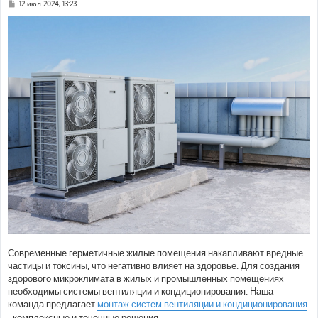
С
12 июл 2024, 13:23
о
о
б
щ
е
н
и
е
Современные герметичные жилые помещения накапливают вредные
частицы и токсины, что негативно влияет на здоровье. Для создания
здорового микроклимата в жилых и промышленных помещениях
необходимы системы вентиляции и кондиционирования. Наша
команда предлагает
монтаж систем вентиляции и кондиционирования
- комплексные и точечные решения.