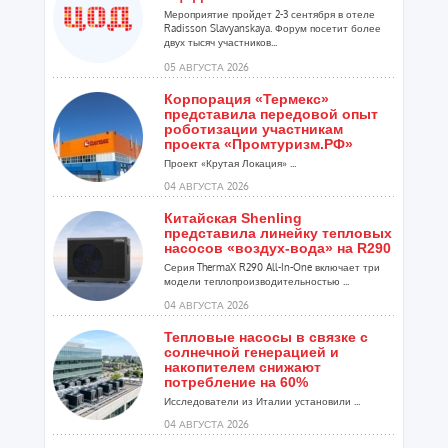
Мероприятие пройдет 2-3 сентября в отеле
Radisson Slavyanskaya. Форум посетит более
двух тысяч участников...
05 АВГУСТА 2026
Корпорация «Термекс»
представила передовой опыт
роботизации участникам
проекта «Промтуризм.РФ»
Проект «Крутая Локация» ...
04 АВГУСТА 2026
Китайская Shenling
представила линейку тепловых
насосов «воздух-вода» на R290
Серия ThermaX R290 All-In-One включает три
модели теплопроизводительностью ...
04 АВГУСТА 2026
Тепловые насосы в связке с
солнечной генерацией и
накопителем снижают
потребление на 60%
Исследователи из Италии установили ...
04 АВГУСТА 2026