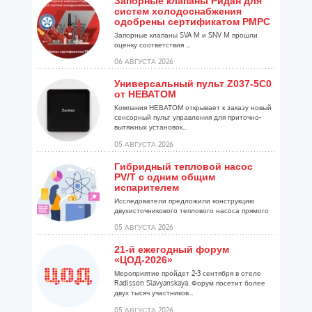
Запорные клапаны Ридан для
систем холодоснабжения
одобрены сертификатом РМРС
Запорные клапаны SVA M и SNV M прошли
оценку соответствия ...
06 АВГУСТА 2026
Универсальный пульт Z037-5C0
от НЕВАТОМ
Компания НЕВАТОМ открывает к заказу новый
сенсорный пульт управления для приточно-
вытяжных установок...
05 АВГУСТА 2026
Гибридный тепловой насос
PV/T с одним общим
испарителем
Исследователи предложили конструкцию
двухисточникового теплового насоса прямого
расширения ...
05 АВГУСТА 2026
21-й ежегодный форум
«ЦОД-2026»
Мероприятие пройдет 2-3 сентября в отеле
Radisson Slavyanskaya. Форум посетит более
двух тысяч участников...
05 АВГУСТА 2026