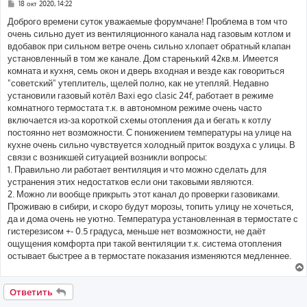
С
18 окт 2020, 14:22
о
о
Доброго времени суток уважаемые форумчане! Проблема в том что
б
очень сильно дует из вентиляционного канала над газовым котлом и
щ
е
вдобавок при сильном ветре очень сильно хлопает обратный клапан
н
установленный в том же канале. Дом старенький 42кв.м. Имеется
и
е
комната и кухня, семь окон и дверь входная и везде как говориться
"советский" утеплитель, щелей полно, как не утепляй. Недавно
установили газовый котёл Baxi ego clasic 24f, работает в режиме
комнатного термостата т.к. в автономном режиме очень часто
включается из-за короткой схемы отопления да и бегать к котлу
постоянно нет возможности. С понижением температуры на улице на
кухне очень сильно чувствуется холодный приток воздуха с улицы. В
связи с возникшей ситуацией возникли вопросы:
1. Правильно ли работает вентиляция и что можно сделать для
устранения этих недостатков если они таковыми являются.
2. Можно ли вообще прикрыть этот канал до проверки газовиками.
Проживаю в сибири, и скоро будут морозы, топить улицу не хочеться,
да и дома очень не уютно. Температура установленная в термостате с
гистерезисом +- 0.5 градуса, меньше нет возможности, не даёт
ощущения комфорта при такой вентиляции т.к. система отопления
остывает быстрее а в термостате показания изменяются медленнее.
Ответить