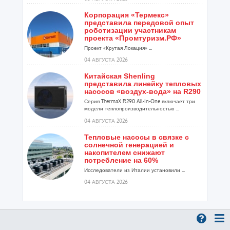
Корпорация «Термекс»
представила передовой опыт
роботизации участникам
проекта «Промтуризм.РФ»
Проект «Крутая Локация» ...
04 АВГУСТА 2026
Китайская Shenling
представила линейку тепловых
насосов «воздух-вода» на R290
Серия ThermaX R290 All-In-One включает три
модели теплопроизводительностью ...
04 АВГУСТА 2026
Тепловые насосы в связке с
солнечной генерацией и
накопителем снижают
потребление на 60%
Исследователи из Италии установили ...
04 АВГУСТА 2026
«РУСКЛИМАТ Fest 2026» в Уфе
собрал свыше 700 профи
климатической отрасли
Организатором выступил торгово-