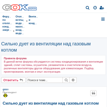
П
о
Форумы
Отопительные
Вентиляция
и
по
котлы,
и
отоплению,
водонагреватели,
кондиционирование
с
кондиционированию,
насосы,
энергосбережению
кондиционеры,
к
водоочистка...
Сильно дует из вентиляции над газовым
котлом
Правила форума
В данной ветке форума обсуждаются системы кондиционирования и вентиляции
зданий, сплит системы, осушители, увлажнители и очистители воздуха,
различные вентиляторы другое оборудование для климатизации. Подбор,
проектирование, монтаж и опыт эксплуатации.
Поиск
Расширенный поис
Ответить
gmrv
Претендент
Сильно дует из вентиляции над газовым котлом