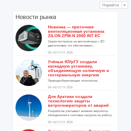
Перейти
Новости рынка
Новинка — приточная
вентиляционная установка
ZILON ZPW-N 2000 INT EC
Серия построена на вентиляторах с EC-
двигателями, что обеспечивает...
06 АВГУСТА 2026
Учёные ЮУрГУ создали
каскадную установку,
объединяющую солнечную и
геотермальную энергию
Природосберегающие технологии...
06 АВГУСТА 2026
Для Арктики создали
технологию защиты
ветрогенераторов от аварий
Разработка учитывает влияние мерзлоты,
обледенения и снеговых нагрузок на работу
установок...
06 АВГУСТА 2026