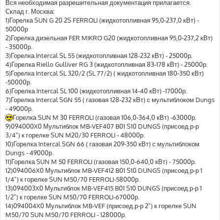
е
Вся необходимая разрешительная документация прилагается.
н
Склад г. Москва:
и
е
1)Горелка SUN G 20 2S FERROLI (жидкотопливная 95,0-237,0 кВт) -
50000р
2)Горелка дизельная FER MIKRO G20 (жидкотопливная 95,0-237,2 кВт)
- 35000р.
3)Горелка Intercal SL 55 (жидкотопливная 128-232 кВт) - 25000р.
4)Горелка Riello Gulliver RG 3 (жидкотопливная 83-178 кВт) - 25000р.
5)Горелка Intercal SL 320/2 (SL 77/2) ( жидкотопливная 180-350 кВт)
-50000р.
6)Горелка Intercal SL 100 (жидкотопливная 14-40 кВт) -17000р.
7)Горелка Intercal SGN 55 ( газовая 128-232 кВт) с мультиблоком Dungs
- 49000р.
Горелка SUN M 30 FERROLI (газовая 106,0-364,0 кВт) -63000р.
9)094000X0 Мультиблок MB-VEF407 B01 S10 DUNGS (присоед.р-р
3/4") к горелке SUN M20/30 FERROLI - 48000р.
10)Горелка Intercal SGN 66 ( газовая 209-350 кВт) с мультиблоком
Dungs - 49000р.
11)Горелка SUN M 50 FERROLI (газовая 150,0-640,0 кВт) - 75000р.
12)094006X0 Мультиблок MB-VEF412 B01 S10 DUNGS (присоед.р-р 1
1/4") к горелке SUN M50/70 FERROLI-58000р.
13)094003X0 Мультиблок MB-VEF415 B01 S10 DUNGS (присоед.р-р 1
1/2") к горелке SUN M50/70 FERROLI-67000р.
14)094004X0 Мультиблок MB-VEF (присоед.р-р 2") к горелке SUN
M50/70 SUN M50/70 FERROLI - 128000р.