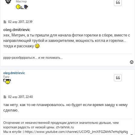
Мастер
С
02 апр 2017, 22:39
о
о
oleg.dmitrievic
б
хех, Митрич, а ты пришли для начала фотки горелки в сборе, вместе с
щ
е
направляющей трубой и завихрителем, мощность котла и горелки...
н
тогда и расскажу
и
е
рррр-разобррраться... и не поломать...
oleg.dmitrievic
Гуру
С
02 апр 2017, 22:40
о
о
так нету. как то не планировалось. но будет если время заеду к нему
б
сделаю.
щ
е
н
и
Огорчение от некачественной продукции длится значительно дольше, чем
е
короткая радость от низкой цены. ch-tehnik.ru
Мы в ютубе :) https://www.youtube.com/channel/UCOfD_JmiXFGZAhN7eHqNpNg