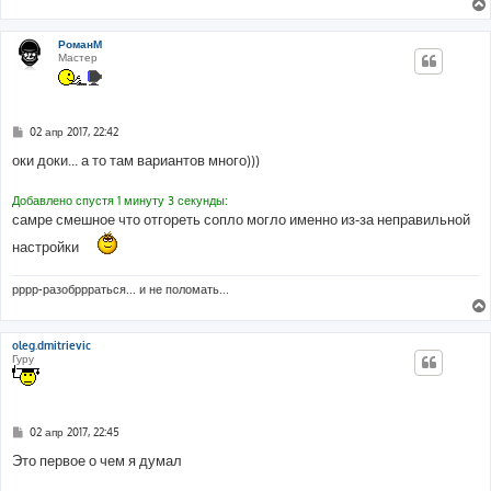
РоманМ
Мастер
С
02 апр 2017, 22:42
о
о
оки доки... а то там вариантов много)))
б
щ
е
Добавлено спустя 1 минуту 3 секунды:
н
самре смешное что отгореть сопло могло именно из-за неправильной
и
е
настройки
рррр-разобррраться... и не поломать...
oleg.dmitrievic
Гуру
С
02 апр 2017, 22:45
о
о
Это первое о чем я думал
б
щ