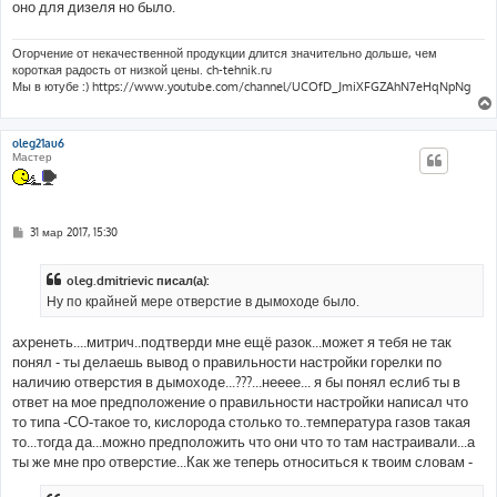
оно для дизеля но было.
щ
е
н
и
Огорчение от некачественной продукции длится значительно дольше, чем
е
короткая радость от низкой цены. ch-tehnik.ru
Мы в ютубе :) https://www.youtube.com/channel/UCOfD_JmiXFGZAhN7eHqNpNg
oleg21au6
Мастер
С
31 мар 2017, 15:30
о
о
б
oleg.dmitrievic писал(а):
щ
е
Ну по крайней мере отверстие в дымоходе было.
н
и
е
ахренеть....митрич..подтверди мне ещё разок...может я тебя не так
понял - ты делаешь вывод о правильности настройки горелки по
наличию отверстия в дымоходе...???...нееее... я бы понял еслиб ты в
ответ на мое предположение о правильности настройки написал что
то типа -СО-такое то, кислорода столько то..температура газов такая
то...тогда да...можно предположить что они что то там настраивали...а
ты же мне про отверстие...Как же теперь относиться к твоим словам -