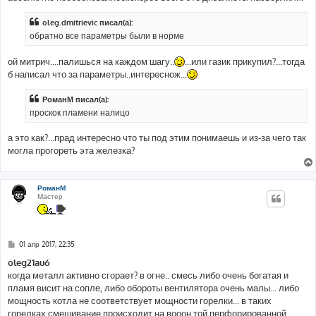
oleg.dmitrievic писал(а):
обратно все параметры были в норме
ой митрич....палишься на каждом шагу..
...или газик прикупил?...тогда
б написал что за параметры..интереснож...
РоманМ писал(а):
проскок пламени налицо
а это как?...прад интересно что ты под этим понимаешь и из-за чего так
могла прогореть эта железка?
РоманМ
Мастер
С
01 апр 2017, 22:35
о
о
oleg21au6
б
когда металл активно сгорает? в огне.. смесь либо очень богатая и
щ
е
пламя висит на сопле, либо обороты вентилятора очень малы... либо
н
мощность котла не соответствует мощности горелки... в таких
и
е
горелках смешивание происходит на вооон той перфорированной