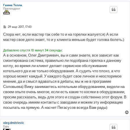
Гамма Тепла
Претендент
С
29 мар 2017, 17:43
о
о
Спора нет, если мастер так себе то и на горелки жалуется) А если
б
мастер свое дело знает, то и у клиента меньше будет голова болеть;)
щ
е
н
Добавлено спустя 10 минут 34 секунды:
и
е
А в основном, Олег Дмитриевич, вы и сами знаете, все зависит как
смонтирована система, правильно ли подобрана горелка к данному
котлу, во время ли клиент делает сервисное обслуживание
котельного да и не только оборудования. А судить что плохо, а что
хорошо может каждый. У каждого будет свое личное и неоспоримое
мнение, да и смысл вдаваться в дебаты, мы ж не в программе
Соловьева) Вижу занимаетесь котельным оборудованием, видели на
своем опыте очень многое, если есть какие то косяки в оборудовании,
просим рассказать, ведь для этого и создан собственно этот форум. В
свою очередь имеем контакты с заводами и можем эту информацию
посылать на прямую. А насчет Пегасусов всегда Вам рады)
oleg.dmitrievic
Гуру