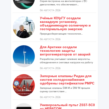
Серия построена на вентиляторах с EC-
двигателями, что обеспечивает...
06 АВГУСТА 2026
Учёные ЮУрГУ создали
каскадную установку,
объединяющую солнечную и
геотермальную энергию
Природосберегающие технологии...
06 АВГУСТА 2026
Для Арктики создали
технологию защиты
ветрогенераторов от аварий
Разработка учитывает влияние мерзлоты,
обледенения и снеговых нагрузок на работу
установок...
06 АВГУСТА 2026
Запорные клапаны Ридан для
систем холодоснабжения
одобрены сертификатом РМРС
Запорные клапаны SVA M и SNV M прошли
оценку соответствия ...
06 АВГУСТА 2026
Универсальный пульт Z037-5C0
от НЕВАТОМ