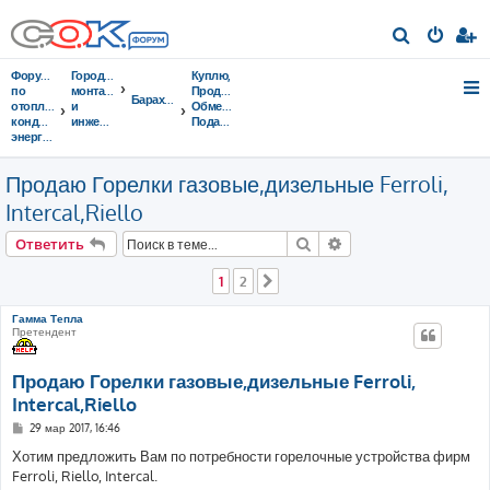
П
о
Форумы
Городок
Куплю,
и
по
монтажников
Продам,
Барахолка
отоплению,
и
Обменяю,
с
кондиционированию,
инженеров
Подарю,...
энергосбережению
к
Продаю Горелки газовые,дизельные Ferroli,
Intercal,Riello
Поиск
Расширенный поис
Ответить
1
2
След.
Гамма Тепла
Претендент
Продаю Горелки газовые,дизельные Ferroli,
Intercal,Riello
С
29 мар 2017, 16:46
о
о
Хотим предложить Вам по потребности горелочные устройства фирм
б
Ferroli, Riello, Intercal.
щ