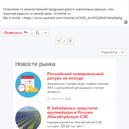
е
н
и
Огорчение от некачественной продукции длится значительно дольше, чем
е
короткая радость от низкой цены. ch-tehnik.ru
Мы в ютубе :) https://www.youtube.com/channel/UCOfD_JmiXFGZAhN7eHqNpNg
Ответить
1
2
След.
Перейти
Новости рынка
Российский коммунальный
ресурс на исходе
Заниженные тарифы ведут инфраструктуру
ЖКХ к дальнейшей деградации, считают
эксперты...
07 АВГУСТА 2026
В Забайкалье запустили
крупнейшую в России
Абагайтуйскую СЭС
Годовая выработка Абагайтуйской СЭС
составит 223 221 тыс. кВт-ч...