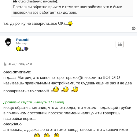
oleg.dmitrievic писал(а):
Поставили обратно причем с теми же настройками что и были.
проверили все работает как должно.
т.е. дырочку не заварили..всё ОК?...
РоманМ
Мастер
С
31 мар 2017, 22:18
о
о
oleg.dmitrievic
б
н-дааа, Митрич, это конечно горе горькое(((( и если ты ВОТ ЭТО
щ
е
называешь правильными настройками, то будешь еще не раз и не два
н
и
проваривать это сопло!!!
е
Добавлено спустя 3 минуты 37 секунд:
и еще обрати внимание, что электроды, что металл подающей трубки
в приличном состоянии, проскок пламени налицо и ты говоришь
настройки норм....
oleg21au6
антиресна, а дырка в опе это тоже повод говорить что с кишечником