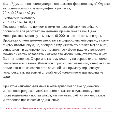
брать? думаете он после увиденного возьмет ферролевскую? Однако
нет, сняли сопло, срезали дефектную часть,
2016-10-23 16-17-52.JPG
приварили накладку.
2016-10-23 16-34-31.JPG
Поставили обратно причем с теми же настройками что и были.
проверили все работает как должно. причем уже сезон. Цена
мероприятия вышла чуть меньше 10 000 за все. по времени день.
Вроде как клиент должен уверовать в феррролевский сервис, в саму
фирму итальянскую, но, обещал я ему узнать отчего это могло быть,
отписался я в одинремонт, отправил я эти фотографии с вопросом
можно ли ее так оставлять и отчего это могло быть, ответа так и нет.
Заняты наверное. Скоро мне к этому клиенту на сервис ехать после
отопительного сезона. Думаю он спросит чего ответили, и не факт что
после этого он не озаботится заменой на к примеру гиршевскую
горелочку, так, на всякий случай, чтоб малоли чего три месяца не
ждать..
При этом напомню для меня в коммерческом плане одинаково
интересно продавать любые горелки, так как скидки есть у всех
производителей и поставщиков, и в итоговых рублях они что самое
интересное практически одинаковые.
У вас нет необходимых прав для просмотра вложений в этом сообщении.