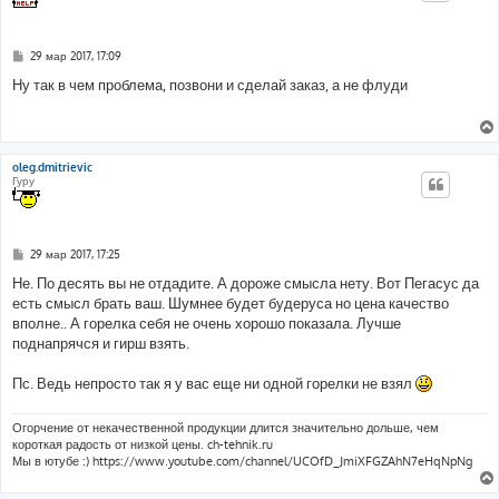
С
29 мар 2017, 17:09
о
о
Ну так в чем проблема, позвони и сделай заказ, а не флуди
б
щ
е
н
и
е
oleg.dmitrievic
Гуру
С
29 мар 2017, 17:25
о
о
Не. По десять вы не отдадите. А дороже смысла нету. Вот Пегасус да
б
есть смысл брать ваш. Шумнее будет будеруса но цена качество
щ
е
вполне.. А горелка себя не очень хорошо показала. Лучше
н
поднапрячся и гирш взять.
и
е
Пс. Ведь непросто так я у вас еще ни одной горелки не взял
Огорчение от некачественной продукции длится значительно дольше, чем
короткая радость от низкой цены. ch-tehnik.ru
Мы в ютубе :) https://www.youtube.com/channel/UCOfD_JmiXFGZAhN7eHqNpNg