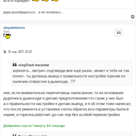
все в порядке?
рррр-разобррраться... и не поломать...
oleg.dmitrievic
Гуру
С
01 апр 2017, 01:23
о
о
б
oleg21au6 писал(а):
щ
е
ахренеть....митрич..подтверди мне ещё разок...может я тебя не так
н
понял - ты делаешь вывод о правильности настройки горелки по
и
е
наличию отверстия в дымоходе...???
нне, если внимательно перечитаешь написанное, то на основании
дырочки в дымоходе я делаю предположении что газик у них был.
а о правильности настройки я делаю вывод, и я об этом тоже написал,
что после ремонта и установки сопла обратно все параметры были в
норме, и горелка работает до сих пор без особой перенастройки.
Добавлено спустя 1 минуту 44 секунды: