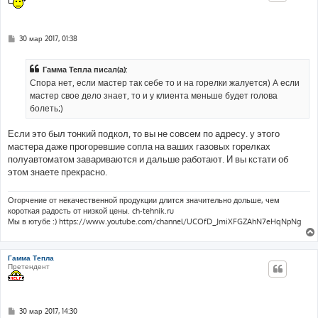
С
30 мар 2017, 01:38
о
о
б
Гамма Тепла писал(а):
щ
е
Спора нет, если мастер так себе то и на горелки жалуется) А если
н
мастер свое дело знает, то и у клиента меньше будет голова
и
е
болеть;)
Если это был тонкий подкол, то вы не совсем по адресу. у этого
мастера даже прогоревшие сопла на ваших газовых горелках
полуавтоматом завариваются и дальше работают. И вы кстати об
этом знаете прекрасно.
Огорчение от некачественной продукции длится значительно дольше, чем
короткая радость от низкой цены. ch-tehnik.ru
Мы в ютубе :) https://www.youtube.com/channel/UCOfD_JmiXFGZAhN7eHqNpNg
Гамма Тепла
Претендент
С
30 мар 2017, 14:30