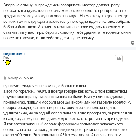
о
о
Впервые слышу. А прежде чем заваривать мастер должен репу
б
почесать и задуматься, почему ж все таки сопло то прогорело, а то
щ
е
труды на смарку и коту под хвост пойдут. Но мастеру то дела нет до
н
всяких там инструкций и расчетов, у него одна идея в голове, забрать
и
е
бабла и был таков. А клиенту молвить, не гоже сударь горелки эти
ставить, ты у нас Гирш бери и скидочку тебе дадим, а те горелки они и
вовсе не горелки, а так себе за десятку не возьму.
oleg.dmitrievic
Гуру
С
30 мар 2017, 22:05
о
о
ну насчет скидочек не ком не, а больше к вам..
б
а вот по горелке.. Ребят, я всегда говорю как есть. В том конкретном
щ
е
случае мастера ну никак не виноваты были. Был у клиента дизель,
н
привели газ, пришли мособлгазовцы, вкорячили им газовую горелочку
и
е
ферролевскую, кстати говоря настроили ее как положено, что
удивительно, но за год ей сопло повело и оно прогорело, обратился он
к нам, когда ему начало дымоход от котла отстреливать при поджиге..
Я как авторизованный сервис ферррроли попытался заказать это
сопло.. а его нет, и приедет минимум через три месяца, и стоит чето
около 500 евро. Это нормально? Что ему делать? новую горелку