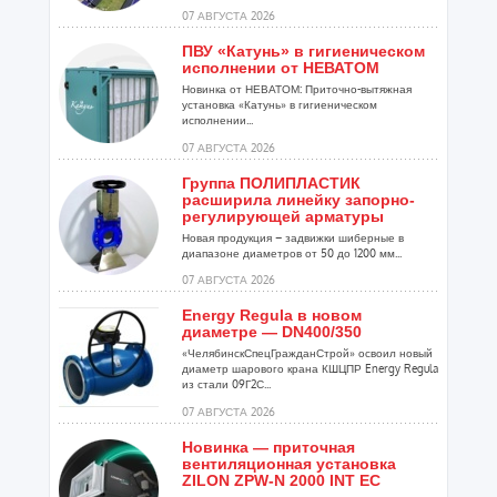
07 АВГУСТА 2026
ПВУ «Катунь» в гигиеническом
исполнении от НЕВАТОМ
Новинка от НЕВАТОМ: Приточно-вытяжная
установка «Катунь» в гигиеническом
исполнении...
07 АВГУСТА 2026
Группа ПОЛИПЛАСТИК
расширила линейку запорно-
регулирующей арматуры
Новая продукция – задвижки шиберные в
диапазоне диаметров от 50 до 1200 мм...
07 АВГУСТА 2026
Energy Regula в новом
диаметре — DN400/350
«ЧелябинскСпецГражданСтрой» освоил новый
диаметр шарового крана КШЦПР Energy Regula
из стали 09Г2С...
07 АВГУСТА 2026
Новинка — приточная
вентиляционная установка
ZILON ZPW-N 2000 INT EC