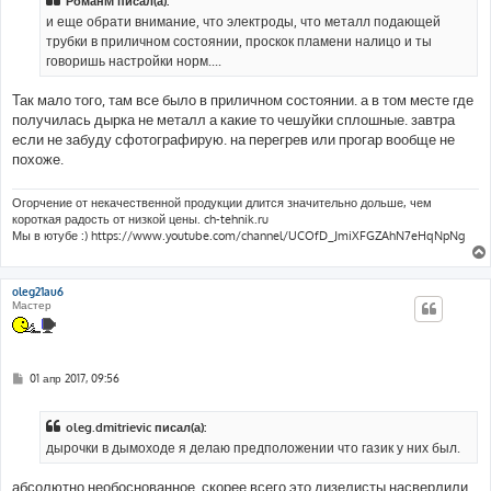
РоманМ писал(а):
и еще обрати внимание, что электроды, что металл подающей
трубки в приличном состоянии, проскок пламени налицо и ты
говоришь настройки норм....
Так мало того, там все было в приличном состоянии. а в том месте где
получилась дырка не металл а какие то чешуйки сплошные. завтра
если не забуду сфотографирую. на перегрев или прогар вообще не
похоже.
Огорчение от некачественной продукции длится значительно дольше, чем
короткая радость от низкой цены. ch-tehnik.ru
Мы в ютубе :) https://www.youtube.com/channel/UCOfD_JmiXFGZAhN7eHqNpNg
oleg21au6
Мастер
С
01 апр 2017, 09:56
о
о
б
oleg.dmitrievic писал(а):
щ
е
дырочки в дымоходе я делаю предположении что газик у них был.
н
и
е
абсолютно необоснованное..скорее всего это дизелисты насверлили.