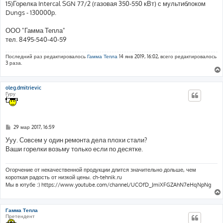
15)Горелка Intercal SGN 77/2 (газовая 350-550 кВт) с мультиблоком
Dungs - 130000р.
ООО "Гамма Тепла"
тел. 8495-540-40-59
Последний раз редактировалось
Гамма Тепла
14 янв 2019, 16:02, всего редактировалось
3 раза.
oleg.dmitrievic
Гуру
С
29 мар 2017, 16:59
о
о
Ууу. Совсем у один ремонта дела плохи стали?
б
Ваши горелки возьму только если по десятке.
щ
е
н
и
Огорчение от некачественной продукции длится значительно дольше, чем
е
короткая радость от низкой цены. ch-tehnik.ru
Мы в ютубе :) https://www.youtube.com/channel/UCOfD_JmiXFGZAhN7eHqNpNg
Гамма Тепла
Претендент