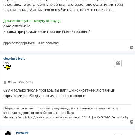
пластине, то есть горит вне сопла... а сгорает оно если пламя горит
внутри сопла, Митрич про чешуйки пишет, вот это оно и есть...
Добавлено спустя 1 минуту 18 секунд:
oleg.dmitrievic
хлопки при розжиге или горении были? троение?
рррр-разобррраться... и не поломать...
oleg.dmitrievic
Гуру
С
02 апр 2017, 00:42
о
о
были только после прогара. ты напиши конкретнее. я с такими
б
горелками особо дело не имею, но интересно
щ
е
н
и
Огорчение от некачественной продукции длится значительно дольше, чем
е
короткая радость от низкой цены. ch-tehnik.ru
Мы в ютубе :) https://www.youtube.com/channel/UCOfD_JmiXFGZAhN7eHqNpNg
РоманМ