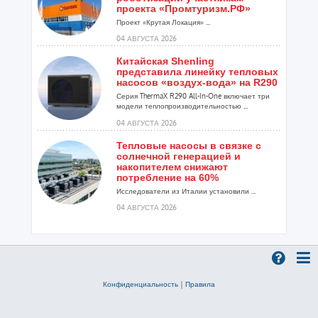
проекта «Промтуризм.РФ»
Проект «Крутая Локация» ...
04 АВГУСТА 2026
Китайская Shenling
представила линейку тепловых
насосов «воздух-вода» на R290
Серия ThermaX R290 All-In-One включает три
модели теплопроизводительностью ...
04 АВГУСТА 2026
Тепловые насосы в связке с
солнечной генерацией и
накопителем снижают
потребление на 60%
Исследователи из Италии установили ...
04 АВГУСТА 2026
«РУСКЛИМАТ Fest 2026» в Уфе
собрал свыше 700 профи
климатической отрасли
Организатором выступил торгово-
производственный холдинг «Русклимат»...
Конфиденциальность
|
Правила
03 АВГУСТА 2026
«Датарк» испытал модульный