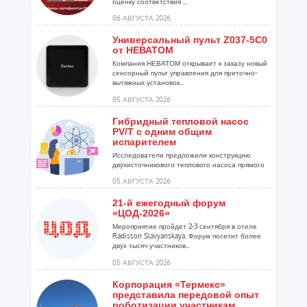
оценку соответствия ...
06 АВГУСТА 2026
Универсальный пульт Z037-5C0
от НЕВАТОМ
Компания НЕВАТОМ открывает к заказу новый
сенсорный пульт управления для приточно-
вытяжных установок...
05 АВГУСТА 2026
Гибридный тепловой насос
PV/T с одним общим
испарителем
Исследователи предложили конструкцию
двухисточникового теплового насоса прямого
расширения ...
05 АВГУСТА 2026
21-й ежегодный форум
«ЦОД-2026»
Мероприятие пройдет 2-3 сентября в отеле
Radisson Slavyanskaya. Форум посетит более
двух тысяч участников...
05 АВГУСТА 2026
Корпорация «Термекс»
представила передовой опыт
роботизации участникам