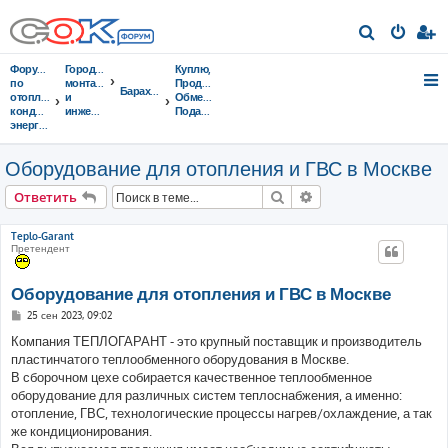
П
о
Форумы
Городок
Куплю,
и
по
монтажников
Продам,
Барахолка
отоплению,
и
Обменяю,
с
кондиционированию,
инженеров
Подарю,...
энергосбережению
к
Оборудование для отопления и ГВС в Москве
Поиск
Расширенный поис
Ответить
Teplo-Garant
Претендент
Оборудование для отопления и ГВС в Москве
С
25 сен 2023, 09:02
о
о
Компания ТЕПЛОГАРАНТ - это крупный поставщик и производитель
б
пластинчатого теплообменного оборудования в Москве.
щ
е
В сборочном цехе собирается качественное теплообменное
н
оборудование для различных систем теплоснабжения, а именно:
и
е
отопление, ГВС, технологические процессы нагрев/охлаждение, а так
же кондиционирования.