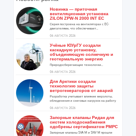
Новинка — приточная
вентиляционная установка
ZILON ZPW-N 2000 INT EC
Серия построена на вентиляторах с EC-
двигателями, что обеспечивает...
06 АВГУСТА 2026
Учёные ЮУрГУ создали
каскадную установку,
объединяющую солнечную и
геотермальную энергию
Природосберегающие технологии...
06 АВГУСТА 2026
Для Арктики создали
технологию защиты
ветрогенераторов от аварий
Разработка учитывает влияние мерзлоты,
обледенения и снеговых нагрузок на работу
установок...
06 АВГУСТА 2026
Запорные клапаны Ридан для
систем холодоснабжения
одобрены сертификатом РМРС
Запорные клапаны SVA M и SNV M прошли