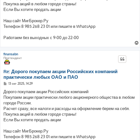
е
Покупка акций в любом городе страны!
Если Вы хотите продать акции
Наш сайт МигБрокер.Ру
Телефон 8 985 268 23 01 или пишите в WhatsApp
Работаем без выходных с 9-00 до 22-00
finansabn
Претендент
Re: Дорого покупаем акции Российских компаний
практически любых ОАО и ПАО
С
13 окт 2025, 14:29
о
о
Дорого покупаем акции Российских компаний
б
Покупаем акции практически любого акционерного общества в любом
щ
е
городе России.
н
Расчет сразу, все налоги и расходы на оформление берем на себя.
и
е
Покупка акций в любом городе страны!
Если Вы хотите продать акции
Наш сайт МигБрокер.Ру
Телефон 8 985 268 23 01 или пишите в WhatsApp