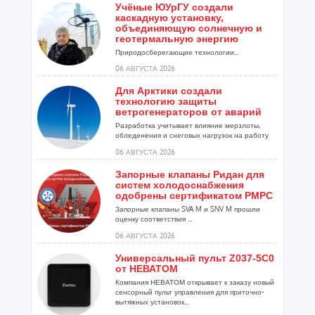
Учёные ЮУрГУ создали
каскадную установку,
объединяющую солнечную и
геотермальную энергию
Природосберегающие технологии...
06 АВГУСТА 2026
Для Арктики создали
технологию защиты
ветрогенераторов от аварий
Разработка учитывает влияние мерзлоты,
обледенения и снеговых нагрузок на работу
установок...
06 АВГУСТА 2026
Запорные клапаны Ридан для
систем холодоснабжения
одобрены сертификатом РМРС
Запорные клапаны SVA M и SNV M прошли
оценку соответствия ...
06 АВГУСТА 2026
Универсальный пульт Z037-5C0
от НЕВАТОМ
Компания НЕВАТОМ открывает к заказу новый
сенсорный пульт управления для приточно-
вытяжных установок...