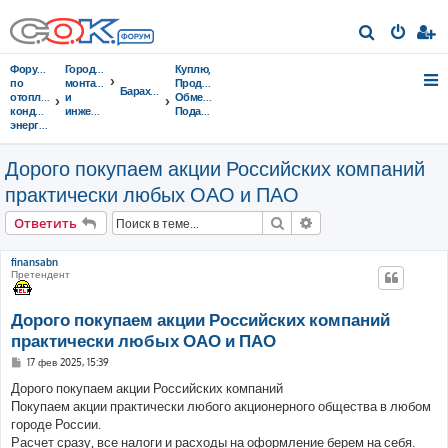
П
о
Форумы
Городок
Куплю,
и
по
монтажников
Продам,
Барахолка
отоплению,
и
Обменяю,
с
кондиционированию,
инженеров
Подарю,...
энергосбережению
к
Дорого покупаем акции Российских компаний
практически любых ОАО и ПАО
Поиск
Расширенный поис
Ответить
finansabn
Претендент
Дорого покупаем акции Российских компаний
практически любых ОАО и ПАО
С
17 фев 2025, 15:39
о
о
Дорого покупаем акции Российских компаний
б
Покупаем акции практически любого акционерного общества в любом
щ
е
городе России.
н
Расчет сразу, все налоги и расходы на оформление берем на себя.
и