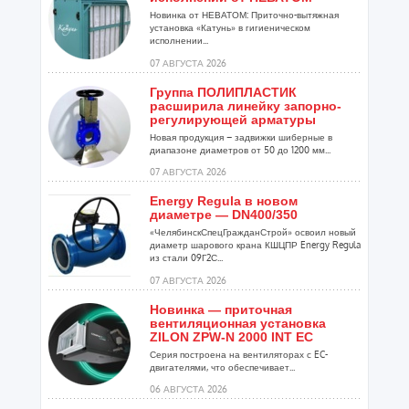
Новинка от НЕВАТОМ: Приточно-вытяжная
установка «Катунь» в гигиеническом
исполнении...
07 АВГУСТА 2026
Группа ПОЛИПЛАСТИК
расширила линейку запорно-
регулирующей арматуры
Новая продукция – задвижки шиберные в
диапазоне диаметров от 50 до 1200 мм...
07 АВГУСТА 2026
Energy Regula в новом
диаметре — DN400/350
«ЧелябинскСпецГражданСтрой» освоил новый
диаметр шарового крана КШЦПР Energy Regula
из стали 09Г2С...
07 АВГУСТА 2026
Новинка — приточная
вентиляционная установка
ZILON ZPW-N 2000 INT EC
Серия построена на вентиляторах с EC-
двигателями, что обеспечивает...
06 АВГУСТА 2026