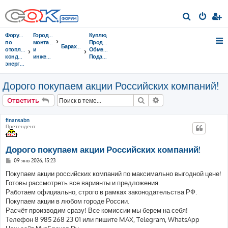
П
о
Форумы
Городок
Куплю,
и
по
монтажников
Продам,
Барахолка
отоплению,
и
Обменяю,
с
кондиционированию,
инженеров
Подарю,...
энергосбережению
к
Дорого покупаем акции Российских компаний!
Поиск
Расширенный поис
Ответить
finansabn
Претендент
Дорого покупаем акции Российских компаний!
С
09 янв 2026, 15:23
о
о
Покупаем акции российских компаний по максимально выгодной цене!
б
Готовы рассмотреть все варианты и предложения.
щ
е
Работаем официально, строго в рамках законодательства РФ.
н
Покупаем акции в любом городе России.
и
е
Расчёт производим сразу! Все комиссии мы берем на себя!
Телефон 8 985 268 23 01 или пишите MAX, Telegram, WhatsApp