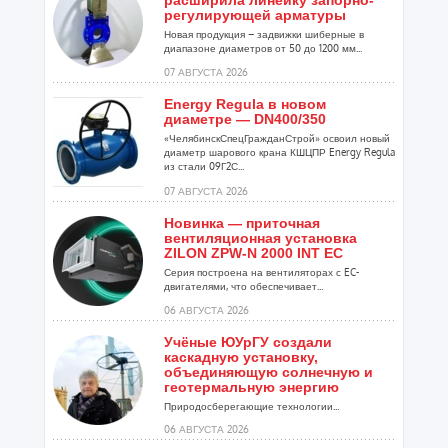
регулирующей арматуры
Новая продукция – задвижки шиберные в
диапазоне диаметров от 50 до 1200 мм...
07 АВГУСТА 2026
Energy Regula в новом
диаметре — DN400/350
«ЧелябинскСпецГражданСтрой» освоил новый
диаметр шарового крана КШЦПР Energy Regula
из стали 09Г2С...
07 АВГУСТА 2026
Новинка — приточная
вентиляционная установка
ZILON ZPW-N 2000 INT EC
Серия построена на вентиляторах с EC-
двигателями, что обеспечивает...
06 АВГУСТА 2026
Учёные ЮУрГУ создали
каскадную установку,
объединяющую солнечную и
геотермальную энергию
Природосберегающие технологии...
06 АВГУСТА 2026