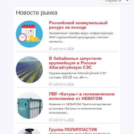
Перейти
Новости рынка
Российский коммунальный
ресурс на исходе
Заниженные тарифы ведут инфраструктуру
ЖКХ к дальнейшей деградации, считают
эксперты...
07 АВГУСТА 2026
В Забайкалье запустили
крупнейшую в России
Абагайтуйскую СЭС
Годовая выработка Абагайтуйской СЭС
составит 223 221 тыс. кВт-ч...
07 АВГУСТА 2026
ПВУ «Катунь» в гигиеническом
исполнении от НЕВАТОМ
Новинка от НЕВАТОМ: Приточно-вытяжная
установка «Катунь» в гигиеническом
исполнении...
07 АВГУСТА 2026
Группа ПОЛИПЛАСТИК
расширила линейку запорно-