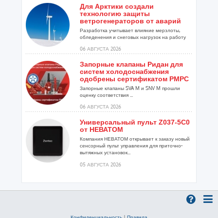
Для Арктики создали
технологию защиты
ветрогенераторов от аварий
Разработка учитывает влияние мерзлоты,
обледенения и снеговых нагрузок на работу
установок...
06 АВГУСТА 2026
Запорные клапаны Ридан для
систем холодоснабжения
одобрены сертификатом РМРС
Запорные клапаны SVA M и SNV M прошли
оценку соответствия ...
06 АВГУСТА 2026
Универсальный пульт Z037-5C0
от НЕВАТОМ
Компания НЕВАТОМ открывает к заказу новый
сенсорный пульт управления для приточно-
вытяжных установок...
05 АВГУСТА 2026
Гибридный тепловой насос
PV/T с одним общим
испарителем
Исследователи предложили конструкцию
двухисточникового теплового насоса прямого
Конфиденциальность
|
Правила
расширения ...