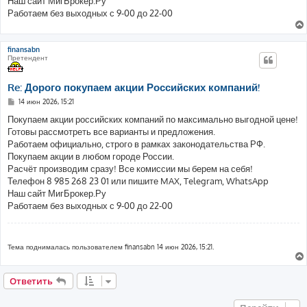
Наш сайт МигБрокер.Ру
Работаем без выходных с 9-00 до 22-00
finansabn
Претендент
Re: Дорого покупаем акции Российских компаний!
С
14 июн 2026, 15:21
о
о
Покупаем акции российских компаний по максимально выгодной цене!
б
Готовы рассмотреть все варианты и предложения.
щ
е
Работаем официально, строго в рамках законодательства РФ.
н
Покупаем акции в любом городе России.
и
е
Расчёт производим сразу! Все комиссии мы берем на себя!
Телефон 8 985 268 23 01 или пишите MAX, Telegram, WhatsApp
Наш сайт МигБрокер.Ру
Работаем без выходных с 9-00 до 22-00
Тема поднималась пользователем finansabn 14 июн 2026, 15:21.
Ответить