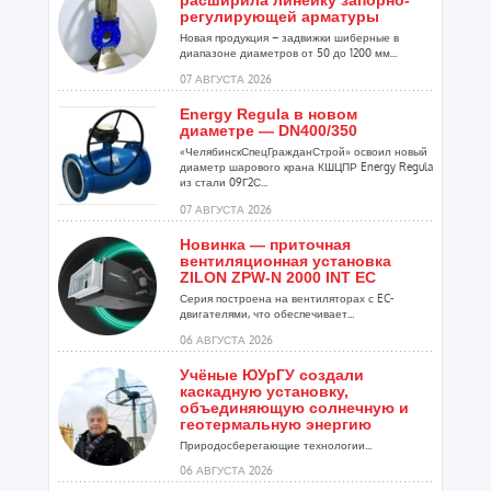
регулирующей арматуры
Новая продукция – задвижки шиберные в
диапазоне диаметров от 50 до 1200 мм...
07 АВГУСТА 2026
Energy Regula в новом
диаметре — DN400/350
«ЧелябинскСпецГражданСтрой» освоил новый
диаметр шарового крана КШЦПР Energy Regula
из стали 09Г2С...
07 АВГУСТА 2026
Новинка — приточная
вентиляционная установка
ZILON ZPW-N 2000 INT EC
Серия построена на вентиляторах с EC-
двигателями, что обеспечивает...
06 АВГУСТА 2026
Учёные ЮУрГУ создали
каскадную установку,
объединяющую солнечную и
геотермальную энергию
Природосберегающие технологии...
06 АВГУСТА 2026