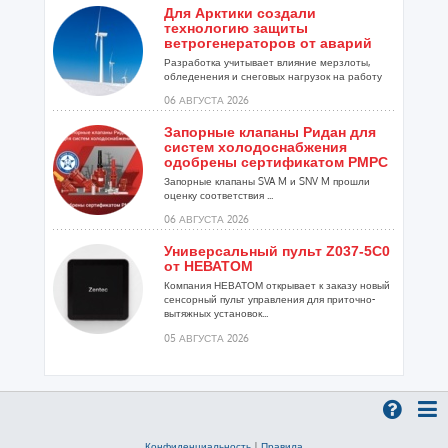
Для Арктики создали
технологию защиты
ветрогенераторов от аварий
Разработка учитывает влияние мерзлоты,
обледенения и снеговых нагрузок на работу
установок...
06 АВГУСТА 2026
Запорные клапаны Ридан для
систем холодоснабжения
одобрены сертификатом РМРС
Запорные клапаны SVA M и SNV M прошли
оценку соответствия ...
06 АВГУСТА 2026
Универсальный пульт Z037-5C0
от НЕВАТОМ
Компания НЕВАТОМ открывает к заказу новый
сенсорный пульт управления для приточно-
вытяжных установок...
05 АВГУСТА 2026
Гибридный тепловой насос
PV/T с одним общим
испарителем
Исследователи предложили конструкцию
двухисточникового теплового насоса прямого
Конфиденциальность
|
Правила
расширения ...