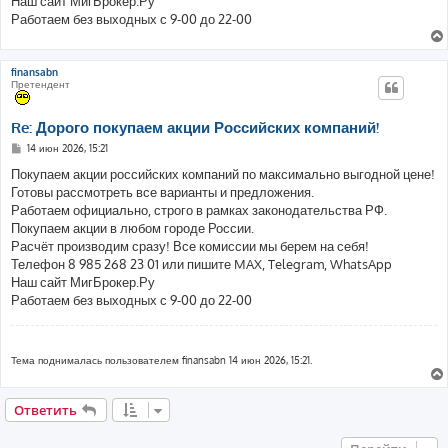
Наш сайт МигБрокер.Ру
Работаем без выходных с 9-00 до 22-00
finansabn
Претендент
Re: Дорого покупаем акции Российских компаний!
С
14 июн 2026, 15:21
о
о
Покупаем акции российских компаний по максимально выгодной цене!
б
Готовы рассмотреть все варианты и предложения.
щ
е
Работаем официально, строго в рамках законодательства РФ.
н
Покупаем акции в любом городе России.
и
е
Расчёт производим сразу! Все комиссии мы берем на себя!
Телефон 8 985 268 23 01 или пишите MAX, Telegram, WhatsApp
Наш сайт МигБрокер.Ру
Работаем без выходных с 9-00 до 22-00
Тема поднималась пользователем finansabn 14 июн 2026, 15:21.
Ответить