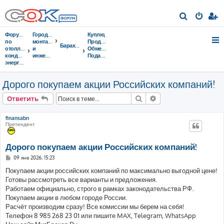
П
о
Форумы
Городок
Куплю,
и
по
монтажников
Продам,
Барахолка
отоплению,
и
Обменяю,
с
кондиционированию,
инженеров
Подарю,...
энергосбережению
к
Дорого покупаем акции Российских компаний!
Поиск
Расширенный поис
Ответить
finansabn
Претендент
Дорого покупаем акции Российских компаний!
С
09 янв 2026, 15:23
о
о
Покупаем акции российских компаний по максимально выгодной цене!
б
Готовы рассмотреть все варианты и предложения.
щ
е
Работаем официально, строго в рамках законодательства РФ.
н
Покупаем акции в любом городе России.
и
е
Расчёт производим сразу! Все комиссии мы берем на себя!
Телефон 8 985 268 23 01 или пишите MAX, Telegram, WhatsApp