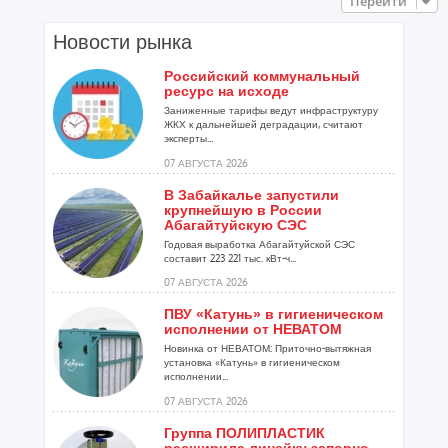
Перейти
Новости рынка
Российский коммунальный
ресурс на исходе
Заниженные тарифы ведут инфраструктуру
ЖКХ к дальнейшей деградации, считают
эксперты...
07 АВГУСТА 2026
В Забайкалье запустили
крупнейшую в России
Абагайтуйскую СЭС
Годовая выработка Абагайтуйской СЭС
составит 223 221 тыс. кВт-ч...
07 АВГУСТА 2026
ПВУ «Катунь» в гигиеническом
исполнении от НЕВАТОМ
Новинка от НЕВАТОМ: Приточно-вытяжная
установка «Катунь» в гигиеническом
исполнении...
07 АВГУСТА 2026
Группа ПОЛИПЛАСТИК
расширила линейку запорно-