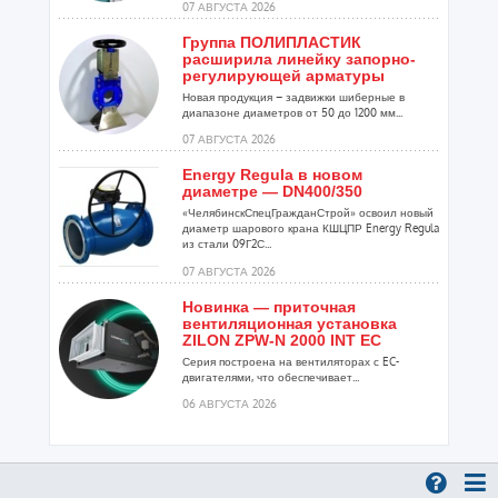
07 АВГУСТА 2026
Группа ПОЛИПЛАСТИК
расширила линейку запорно-
регулирующей арматуры
Новая продукция – задвижки шиберные в
диапазоне диаметров от 50 до 1200 мм...
07 АВГУСТА 2026
Energy Regula в новом
диаметре — DN400/350
«ЧелябинскСпецГражданСтрой» освоил новый
диаметр шарового крана КШЦПР Energy Regula
из стали 09Г2С...
07 АВГУСТА 2026
Новинка — приточная
вентиляционная установка
ZILON ZPW-N 2000 INT EC
Серия построена на вентиляторах с EC-
двигателями, что обеспечивает...
06 АВГУСТА 2026
Учёные ЮУрГУ создали
каскадную установку,
объединяющую солнечную и
геотермальную энергию