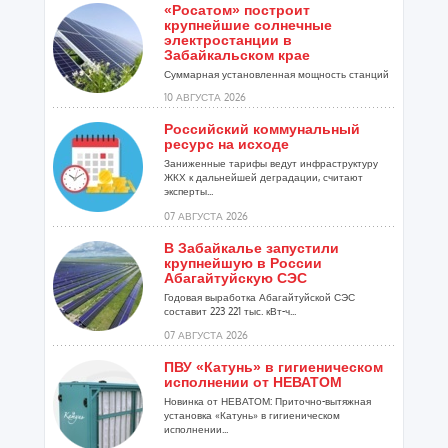
«Росатом» построит
крупнейшие солнечные
электростанции в
Забайкальском крае
Суммарная установленная мощность станций
составит 274 МВт...
10 АВГУСТА 2026
Российский коммунальный
ресурс на исходе
Заниженные тарифы ведут инфраструктуру
ЖКХ к дальнейшей деградации, считают
эксперты...
07 АВГУСТА 2026
В Забайкалье запустили
крупнейшую в России
Абагайтуйскую СЭС
Годовая выработка Абагайтуйской СЭС
составит 223 221 тыс. кВт-ч...
07 АВГУСТА 2026
ПВУ «Катунь» в гигиеническом
исполнении от НЕВАТОМ
Новинка от НЕВАТОМ: Приточно-вытяжная
установка «Катунь» в гигиеническом
исполнении...