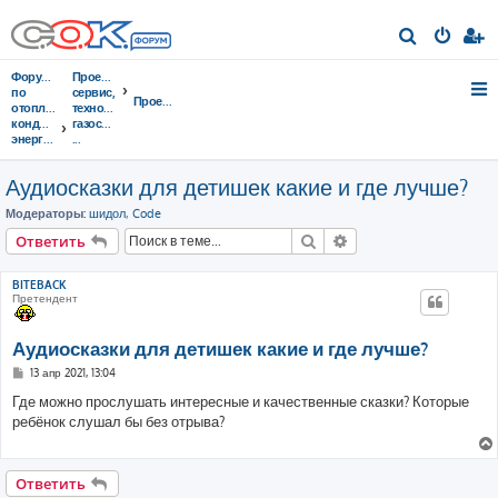
П
о
Форумы
Проектирование,
и
по
сервис,
Проектирование
отоплению,
тeхнорматив,
с
кондиционированию,
газоснабжение
энергосбережению
...
к
Аудиосказки для детишек какие и где лучше?
Модераторы:
шидол
,
Code
Поиск
Расширенный поис
Ответить
BITEBACK
Претендент
Аудиосказки для детишек какие и где лучше?
С
13 апр 2021, 13:04
о
о
Где можно прослушать интересные и качественные сказки? Которые
б
ребёнок слушал бы без отрыва?
щ
е
н
и
е
Ответить