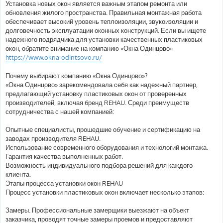
о
Установка новых окон является важным этапом ремонта или
б
обновления жилого пространства. Правильная монтажная работа
щ
е
обеспечивает высокий уровень теплоизоляции, звукоизоляции и
н
долговечность эксплуатации оконных конструкций. Если вы ищете
и
е
надежного подрядчика для установки качественных пластиковых
окон, обратите внимание на компанию «Окна Одинцово»
https://www.okna-odintsovo.ru/
Почему выбирают компанию «Окна Одинцово»?
«Окна Одинцово» зарекомендовала себя как надежный партнер,
предлагающий установку пластиковых окон от проверенных
производителей, включая бренд REHAU. Среди преимуществ
сотрудничества с нашей компанией:
Опытные специалисты, прошедшие обучение и сертификацию на
заводах производителя REHAU.
Использование современного оборудования и технологий монтажа.
Гарантия качества выполненных работ.
Возможность индивидуального подбора решений для каждого
клиента.
Этапы процесса установки окон REHAU
Процесс установки пластиковых окон включает несколько этапов:
Замеры. Профессиональные замерщики выезжают на объект
заказчика, проводят точные замеры проемов и предоставляют