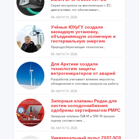
Серия построена на вентиляторах с EC-
двигателями, что обеспечивает...
06 АВГУСТА 2026
Учёные ЮУрГУ создали
каскадную установку,
объединяющую солнечную и
геотермальную энергию
Природосберегающие технологии...
06 АВГУСТА 2026
Для Арктики создали
технологию защиты
ветрогенераторов от аварий
Разработка учитывает влияние мерзлоты,
обледенения и снеговых нагрузок на работу
установок...
06 АВГУСТА 2026
Запорные клапаны Ридан для
систем холодоснабжения
одобрены сертификатом РМРС
Запорные клапаны SVA M и SNV M прошли
оценку соответствия ...
06 АВГУСТА 2026
Универсальный пульт Z037-5C0