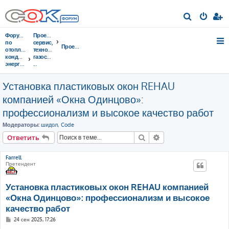
П
о
Форумы
Проектирование,
и
по
сервис,
Проектирование
отоплению,
тeхнорматив,
с
кондиционированию,
газоснабжение
энергосбережению
...
к
Установка пластиковых окон REHAU
компанией «Окна Одинцово»:
профессионализм и высокое качество работ
Модераторы:
шидол
,
Code
Поиск
Расширенный поис
Ответить
Farrell
Претендент
Установка пластиковых окон REHAU компанией
«Окна Одинцово»: профессионализм и высокое
качество работ
С
24 сен 2025, 17:26
о