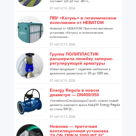
составит 223 221 тыс. кВт-ч...
07 АВГУСТА 2026
ПВУ «Катунь» в гигиеническом
исполнении от НЕВАТОМ
Новинка от НЕВАТОМ: Приточно-вытяжная
установка «Катунь» в гигиеническом
исполнении...
07 АВГУСТА 2026
Группа ПОЛИПЛАСТИК
расширила линейку запорно-
регулирующей арматуры
Новая продукция – задвижки шиберные в
диапазоне диаметров от 50 до 1200 мм...
07 АВГУСТА 2026
Energy Regula в новом
диаметре — DN400/350
«ЧелябинскСпецГражданСтрой» освоил новый
диаметр шарового крана КШЦПР Energy Regula
из стали 09Г2С...
07 АВГУСТА 2026
Новинка — приточная
вентиляционная установка
ZILON ZPW-N 2000 INT EC