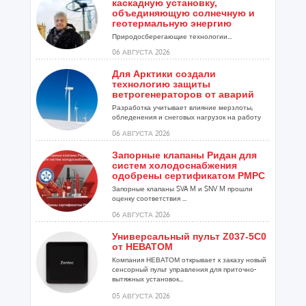
каскадную установку,
объединяющую солнечную и
геотермальную энергию
Природосберегающие технологии...
06 АВГУСТА 2026
Для Арктики создали
технологию защиты
ветрогенераторов от аварий
Разработка учитывает влияние мерзлоты,
обледенения и снеговых нагрузок на работу
установок...
06 АВГУСТА 2026
Запорные клапаны Ридан для
систем холодоснабжения
одобрены сертификатом РМРС
Запорные клапаны SVA M и SNV M прошли
оценку соответствия ...
06 АВГУСТА 2026
Универсальный пульт Z037-5C0
от НЕВАТОМ
Компания НЕВАТОМ открывает к заказу новый
сенсорный пульт управления для приточно-
вытяжных установок...
05 АВГУСТА 2026