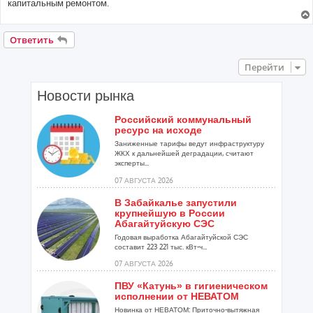
капитальным ремонтом.
Ответить
Перейти
Новости рынка
Российский коммунальный
ресурс на исходе
Заниженные тарифы ведут инфраструктуру
ЖКХ к дальнейшей деградации, считают
эксперты...
07 АВГУСТА 2026
В Забайкалье запустили
крупнейшую в России
Абагайтуйскую СЭС
Годовая выработка Абагайтуйской СЭС
составит 223 221 тыс. кВт-ч...
07 АВГУСТА 2026
ПВУ «Катунь» в гигиеническом
исполнении от НЕВАТОМ
Новинка от НЕВАТОМ: Приточно-вытяжная