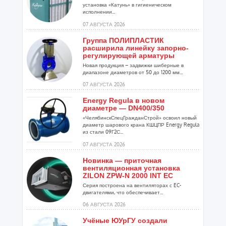
установка «Катунь» в гигиеническом
исполнении...
07 АВГУСТА 2026
Группа ПОЛИПЛАСТИК
расширила линейку запорно-
регулирующей арматуры
Новая продукция – задвижки шиберные в
диапазоне диаметров от 50 до 1200 мм...
07 АВГУСТА 2026
Energy Regula в новом
диаметре — DN400/350
«ЧелябинскСпецГражданСтрой» освоил новый
диаметр шарового крана КШЦПР Energy Regula
из стали 09Г2С...
07 АВГУСТА 2026
Новинка — приточная
вентиляционная установка
ZILON ZPW-N 2000 INT EC
Серия построена на вентиляторах с EC-
двигателями, что обеспечивает...
06 АВГУСТА 2026
Учёные ЮУрГУ создали