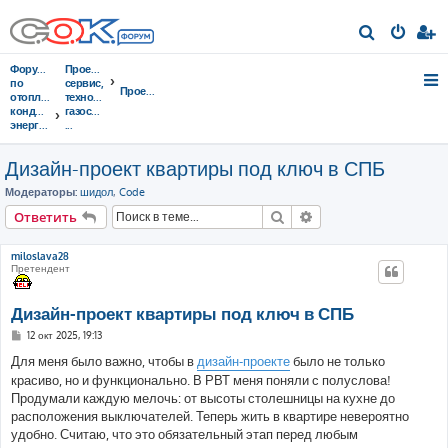
П
о
Форумы
Проектирование,
и
по
сервис,
Проектирование
отоплению,
тeхнорматив,
с
кондиционированию,
газоснабжение
энергосбережению
...
к
Дизайн-проект квартиры под ключ в СПБ
Модераторы:
шидол
,
Code
Поиск
Расширенный поис
Ответить
miloslava28
Претендент
Дизайн-проект квартиры под ключ в СПБ
С
12 окт 2025, 19:13
о
о
Для меня было важно, чтобы в
дизайн-проекте
было не только
б
красиво, но и функционально. В РВТ меня поняли с полуслова!
щ
е
Продумали каждую мелочь: от высоты столешницы на кухне до
н
расположения выключателей. Теперь жить в квартире невероятно
и
е
удобно. Считаю, что это обязательный этап перед любым