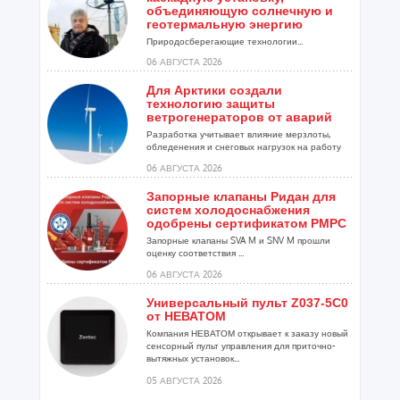
объединяющую солнечную и
геотермальную энергию
Природосберегающие технологии...
06 АВГУСТА 2026
Для Арктики создали
технологию защиты
ветрогенераторов от аварий
Разработка учитывает влияние мерзлоты,
обледенения и снеговых нагрузок на работу
установок...
06 АВГУСТА 2026
Запорные клапаны Ридан для
систем холодоснабжения
одобрены сертификатом РМРС
Запорные клапаны SVA M и SNV M прошли
оценку соответствия ...
06 АВГУСТА 2026
Универсальный пульт Z037-5C0
от НЕВАТОМ
Компания НЕВАТОМ открывает к заказу новый
сенсорный пульт управления для приточно-
вытяжных установок...
05 АВГУСТА 2026