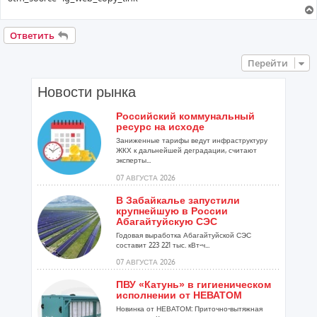
Ответить
Перейти
Новости рынка
Российский коммунальный
ресурс на исходе
Заниженные тарифы ведут инфраструктуру
ЖКХ к дальнейшей деградации, считают
эксперты...
07 АВГУСТА 2026
В Забайкалье запустили
крупнейшую в России
Абагайтуйскую СЭС
Годовая выработка Абагайтуйской СЭС
составит 223 221 тыс. кВт-ч...
07 АВГУСТА 2026
ПВУ «Катунь» в гигиеническом
исполнении от НЕВАТОМ
Новинка от НЕВАТОМ: Приточно-вытяжная