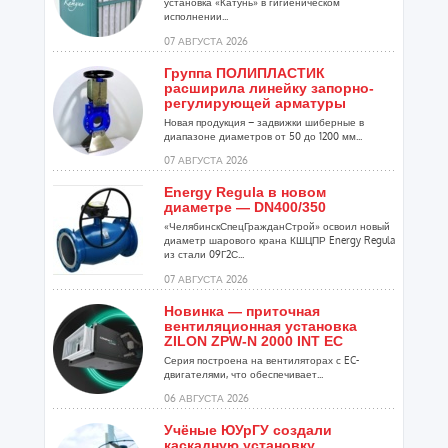
установка «Катунь» в гигиеническом
исполнении...
07 АВГУСТА 2026
Группа ПОЛИПЛАСТИК
расширила линейку запорно-
регулирующей арматуры
Новая продукция – задвижки шиберные в
диапазоне диаметров от 50 до 1200 мм...
07 АВГУСТА 2026
Energy Regula в новом
диаметре — DN400/350
«ЧелябинскСпецГражданСтрой» освоил новый
диаметр шарового крана КШЦПР Energy Regula
из стали 09Г2С...
07 АВГУСТА 2026
Новинка — приточная
вентиляционная установка
ZILON ZPW-N 2000 INT EC
Серия построена на вентиляторах с EC-
двигателями, что обеспечивает...
06 АВГУСТА 2026
Учёные ЮУрГУ создали
каскадную установку,