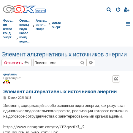
П
о
Форумы
Отопительные
Альтернативные
Альтернативная
и
по
котлы,
источники
энергия
отоплению,
водонагреватели,
энергии
с
кондиционированию,
насосы,
энергосбережению
кондиционеры,
к
водоочистка...
Элемент альтернативных источников энергии
Поиск
Расширенный поис
Ответить
greylanov
Претендент
Элемент альтернативных источников энергии
С
12 июл 2021, 10:15
о
о
Элемент, содержащий в себе основные виды энергии, как результат
б
единого исследовательского проекта, реализация которого возможна
щ
е
на договоре сотрудничества с заинтересованными организациями.
н
и
е
https://www.instagram.com/tv/CPZqAcflXf_/?
utm_source=ig_web_copy_link