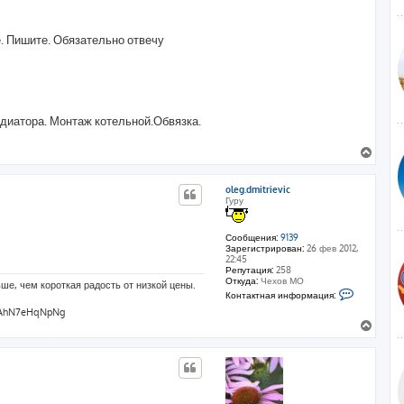
е. Пишите. Обязательно отвечу
диатора. Монтаж котельной.Обвязка.
В
е
р
oleg.dmitrievic
н
Гуру
у
т
ь
Сообщения:
9139
с
Зарегистрирован:
26 фев 2012,
22:45
я
Репутация:
258
к
Откуда:
Чехов МО
ше, чем короткая радость от низкой цены.
н
К
Контактная информация:
а
о
GZAhN7eHqNpNg
н
ч
т
В
а
а
е
л
к
р
у
т
н
н
а
у
я
т
и