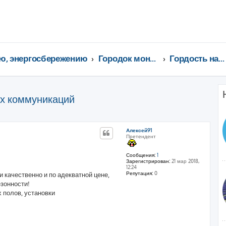
ю, энергосбережению
Городок монтажников и инженеров
Гордость нашего городка!
х коммуникаций
ренный поиск
Алексей91
Претендент
Сообщения:
1
Зарегистрирован:
21 мар 2018,
12:24
Репутация:
0
качественно и по адекватной цене,
зонности!
 полов, установки