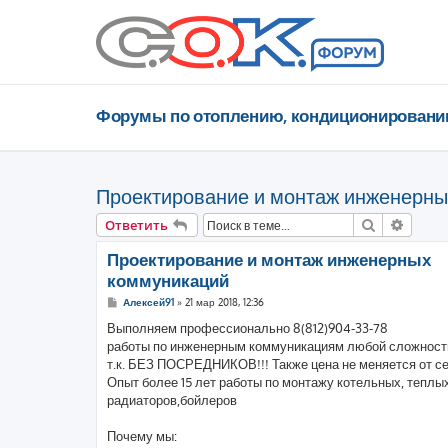
Форумы по отоплению, кондиционировани
Проектирование и монтаж инженерны
Поиск
Расши
Ответить
Проектирование и монтаж инженерных
коммуникаций
С
Алексей91
»
21 мар 2018, 12:36
о
о
Выполняем профессионально 8(812)904-33-78
б
работы по инженерным коммуникациям любой сложности 
щ
е
т.к. БЕЗ ПОСРЕДНИКОВ!!! Также цена не меняется от се
н
Опыт более 15 лет работы по монтажу котельных, теплых
и
е
радиаторов,бойлеров
Почему мы: