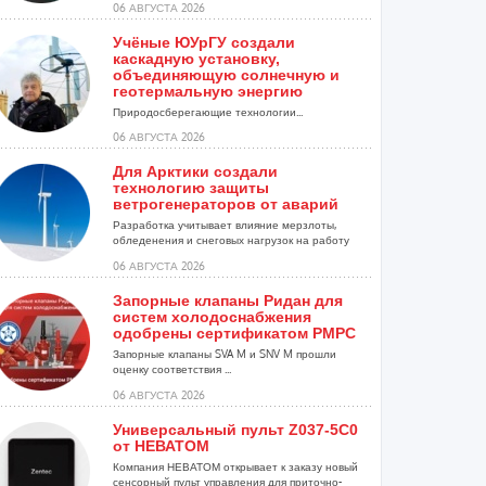
06 АВГУСТА 2026
Учёные ЮУрГУ создали
каскадную установку,
объединяющую солнечную и
геотермальную энергию
Природосберегающие технологии...
06 АВГУСТА 2026
Для Арктики создали
технологию защиты
ветрогенераторов от аварий
Разработка учитывает влияние мерзлоты,
обледенения и снеговых нагрузок на работу
установок...
06 АВГУСТА 2026
Запорные клапаны Ридан для
систем холодоснабжения
одобрены сертификатом РМРС
Запорные клапаны SVA M и SNV M прошли
оценку соответствия ...
06 АВГУСТА 2026
Универсальный пульт Z037-5C0
от НЕВАТОМ
Компания НЕВАТОМ открывает к заказу новый
сенсорный пульт управления для приточно-