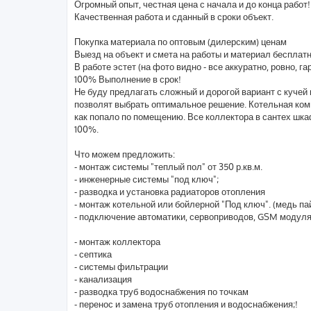
Огромный опыт, честная цена с начала и до конца работ!
Качественная работа и сданный в сроки объект.
Покупка материала по оптовым (дилерским) ценам
Выезд на объект и смета на работы и материал бесплат
В работе эстет (на фото видно - все аккуратно, ровно, г
100% Выполнение в срок!
Не буду предлагать сложный и дорогой вариант с кучей
позволят выбрать оптимальное решение. Котельная комп
как попало по помещению. Все коллектора в сантех шка
100%.
Что можем предложить:
- монтаж системы "теплый пол" от 350 р.кв.м.
- инженерные системы "под ключ";
- разводка и установка радиаторов отопления
- монтаж котельной или бойлерной "Под ключ". (медь пайк
- подключение автоматики, сервоприводов, GSM модуля
- монтаж коллектора
- септика
- системы фильтрации
- канализация
- разводка труб водоснабжения по точкам
- перенос и замена труб отопления и водоснабжения;!