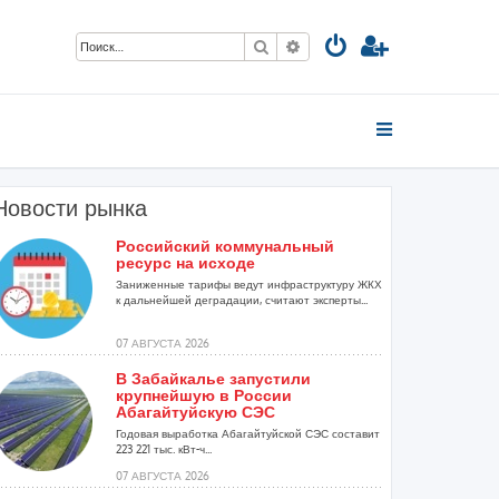
Поиск
Расширенный поиск
Новости рынка
Российский коммунальный
ресурс на исходе
Заниженные тарифы ведут инфраструктуру ЖКХ
к дальнейшей деградации, считают эксперты...
07 АВГУСТА 2026
В Забайкалье запустили
крупнейшую в России
Абагайтуйскую СЭС
Годовая выработка Абагайтуйской СЭС составит
223 221 тыс. кВт-ч...
07 АВГУСТА 2026