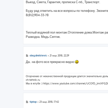
Выезд, Смета, Гарантия, прописка С-пб., Транспорт.
Буду рад ответить на все вопросы по телефону. Звонит
8(812)904-33-78
Теплый водяной пол монтаж.Отопление дома.Монтаж ра
Разводка. Медь.Септик.
С
oleg.dmitrievic
»
21 мар 2018, 22:29
о
о
Да.. на фото все прекрасно видно
б
щ
е
н
и
Огорчение от некачественной продукции длится значительно доль
е
ch-tehnik.ru
Мы в ютубе :) https://www.youtube.com/channel/UCOfD_JmiXF
С
tiptop
»
23 мар 2018, 17:42
о
о