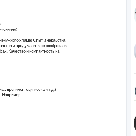
но
армонично)
 ненужного хлама! Опыт и наработка
актна и продумана, а не разбросана
фах. Качество и компактность на
а, пропилен, оцинковка и т.д.)
. Например: