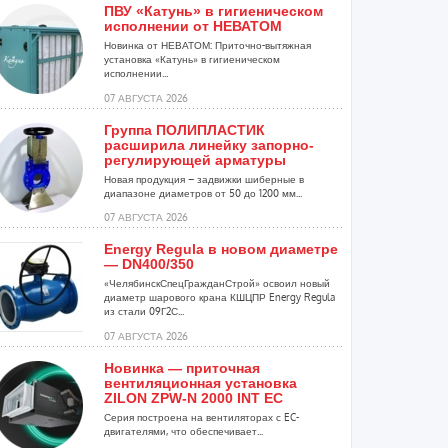
ПВУ «Катунь» в гигиеническом
исполнении от НЕВАТОМ
Новинка от НЕВАТОМ: Приточно-вытяжная
установка «Катунь» в гигиеническом
исполнении...
07 АВГУСТА 2026
Группа ПОЛИПЛАСТИК
расширила линейку запорно-
регулирующей арматуры
Новая продукция – задвижки шиберные в
диапазоне диаметров от 50 до 1200 мм...
07 АВГУСТА 2026
Energy Regula в новом диаметре
— DN400/350
«ЧелябинскСпецГражданСтрой» освоил новый
диаметр шарового крана КШЦПР Energy Regula
из стали 09Г2С...
07 АВГУСТА 2026
Новинка — приточная
вентиляционная установка
ZILON ZPW-N 2000 INT EC
Серия построена на вентиляторах с EC-
двигателями, что обеспечивает...