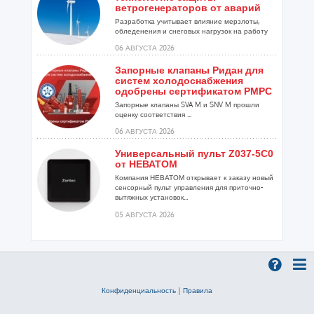
ветрогенераторов от аварий
Разработка учитывает влияние мерзлоты,
обледенения и снеговых нагрузок на работу
установок...
06 АВГУСТА 2026
Запорные клапаны Ридан для
систем холодоснабжения
одобрены сертификатом РМРС
Запорные клапаны SVA M и SNV M прошли
оценку соответствия ...
06 АВГУСТА 2026
Универсальный пульт Z037-5C0
от НЕВАТОМ
Компания НЕВАТОМ открывает к заказу новый
сенсорный пульт управления для приточно-
вытяжных установок...
05 АВГУСТА 2026
Гибридный тепловой насос
PV/T с одним общим
испарителем
Исследователи предложили конструкцию
двухисточникового теплового насоса прямого
Конфиденциальность
|
Правила
расширения ...
05 АВГУСТА 2026