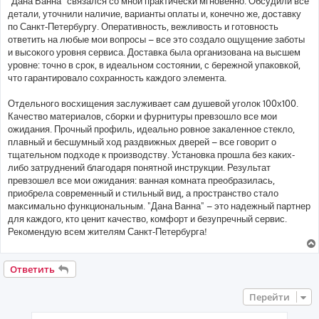
"Дана Ванна" связался со мной практически мгновенно. Обсудили все
детали, уточнили наличие, варианты оплаты и, конечно же, доставку
по Санкт-Петербургу. Оперативность, вежливость и готовность
ответить на любые мои вопросы – все это создало ощущение заботы
и высокого уровня сервиса. Доставка была организована на высшем
уровне: точно в срок, в идеальном состоянии, с бережной упаковкой,
что гарантировало сохранность каждого элемента.
Отдельного восхищения заслуживает сам душевой уголок 100х100.
Качество материалов, сборки и фурнитуры превзошло все мои
ожидания. Прочный профиль, идеально ровное закаленное стекло,
плавный и бесшумный ход раздвижных дверей – все говорит о
тщательном подходе к производству. Установка прошла без каких-
либо затруднений благодаря понятной инструкции. Результат
превзошел все мои ожидания: ванная комната преобразилась,
приобрела современный и стильный вид, а пространство стало
максимально функциональным. "Дана Ванна" – это надежный партнер
для каждого, кто ценит качество, комфорт и безупречный сервис.
Рекомендую всем жителям Санкт-Петербурга!
Ответить
Перейти