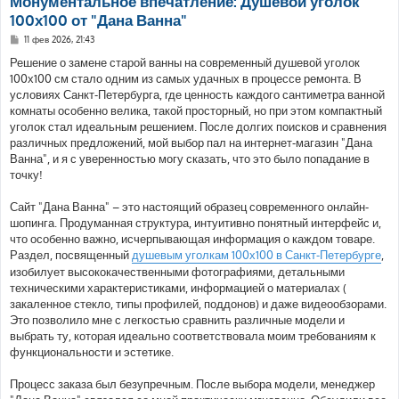
Монументальное впечатление: Душевой уголок
100х100 от "Дана Ванна"
С
11 фев 2026, 21:43
о
о
Решение о замене старой ванны на современный душевой уголок
б
100х100 см стало одним из самых удачных в процессе ремонта. В
щ
е
условиях Санкт-Петербурга, где ценность каждого сантиметра ванной
н
комнаты особенно велика, такой просторный, но при этом компактный
и
е
уголок стал идеальным решением. После долгих поисков и сравнения
различных предложений, мой выбор пал на интернет-магазин "Дана
Ванна", и я с уверенностью могу сказать, что это было попадание в
точку!
Сайт "Дана Ванна" – это настоящий образец современного онлайн-
шопинга. Продуманная структура, интуитивно понятный интерфейс и,
что особенно важно, исчерпывающая информация о каждом товаре.
Раздел, посвященный
душевым уголкам 100х100 в Санкт-Петербурге
,
изобилует высококачественными фотографиями, детальными
техническими характеристиками, информацией о материалах (
закаленное стекло, типы профилей, поддонов) и даже видеообзорами.
Это позволило мне с легкостью сравнить различные модели и
выбрать ту, которая идеально соответствовала моим требованиям к
функциональности и эстетике.
Процесс заказа был безупречным. После выбора модели, менеджер