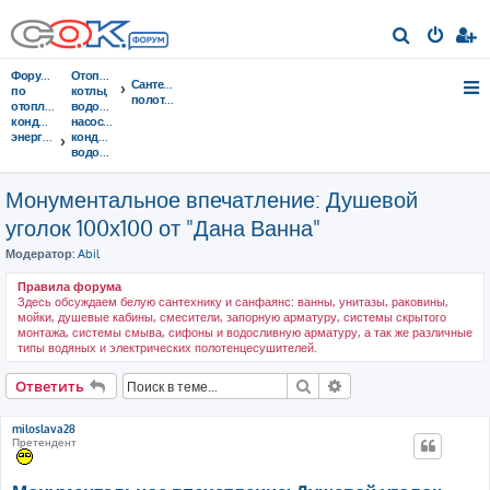
П
о
Форумы
Отопительные
Сантехника,
и
по
котлы,
полотенцесушители
отоплению,
водонагреватели,
с
кондиционированию,
насосы,
энергосбережению
кондиционеры,
к
водоочистка...
Монументальное впечатление: Душевой
уголок 100х100 от "Дана Ванна"
Модератор:
Abil
Правила форума
Здесь обсуждаем белую сантехнику и санфаянс: ванны, унитазы, раковины,
мойки, душевые кабины, смесители, запорную арматуру, системы скрытого
монтажа, системы смыва, сифоны и водосливную арматуру, а так же различные
типы водяных и электрических полотенцесушителей.
Поиск
Расширенный поис
Ответить
miloslava28
Претендент