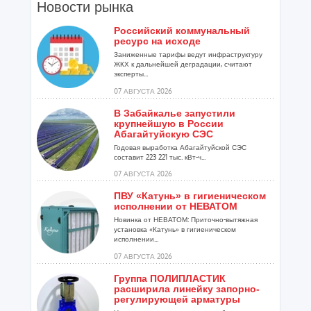
Новости рынка
Российский коммунальный
ресурс на исходе
Заниженные тарифы ведут инфраструктуру
ЖКХ к дальнейшей деградации, считают
эксперты...
07 АВГУСТА 2026
В Забайкалье запустили
крупнейшую в России
Абагайтуйскую СЭС
Годовая выработка Абагайтуйской СЭС
составит 223 221 тыс. кВт-ч...
07 АВГУСТА 2026
ПВУ «Катунь» в гигиеническом
исполнении от НЕВАТОМ
Новинка от НЕВАТОМ: Приточно-вытяжная
установка «Катунь» в гигиеническом
исполнении...
07 АВГУСТА 2026
Группа ПОЛИПЛАСТИК
расширила линейку запорно-
регулирующей арматуры