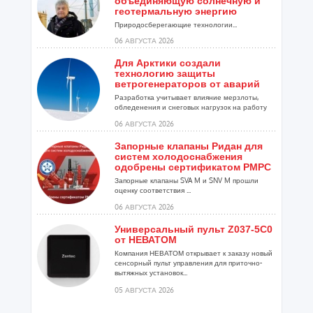
объединяющую солнечную и
геотермальную энергию
Природосберегающие технологии...
06 АВГУСТА 2026
Для Арктики создали
технологию защиты
ветрогенераторов от аварий
Разработка учитывает влияние мерзлоты,
обледенения и снеговых нагрузок на работу
установок...
06 АВГУСТА 2026
Запорные клапаны Ридан для
систем холодоснабжения
одобрены сертификатом РМРС
Запорные клапаны SVA M и SNV M прошли
оценку соответствия ...
06 АВГУСТА 2026
Универсальный пульт Z037-5C0
от НЕВАТОМ
Компания НЕВАТОМ открывает к заказу новый
сенсорный пульт управления для приточно-
вытяжных установок...
05 АВГУСТА 2026
Гибридный тепловой насос