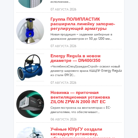
исполнении...
07 АВГУСТА 2026
Группа ПОЛИПЛАСТИК
расширила линейку запорно-
регулирующей арматуры
Новая продукция – задвижки шиберные в
диапазоне диаметров от 50 до 1200 мм...
07 АВГУСТА 2026
Energy Regula в новом
диаметре — DN400/350
«ЧелябинскСпецГражданСтрой» освоил новый
диаметр шарового крана КШЦПР Energy Regula
из стали 09Г2С...
07 АВГУСТА 2026
Новинка — приточная
вентиляционная установка
ZILON ZPW-N 2000 INT EC
Серия построена на вентиляторах с EC-
двигателями, что обеспечивает...
06 АВГУСТА 2026
Учёные ЮУрГУ создали
каскадную установку,