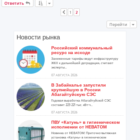
е
Ответить
1
2
Пред.
Перейти
Новости рынка
Российский коммунальный
ресурс на исходе
Заниженные тарифы ведут инфраструктуру
ЖКХ к дальнейшей деградации, считают
эксперты...
07 АВГУСТА 2026
В Забайкалье запустили
крупнейшую в России
Абагайтуйскую СЭС
Годовая выработка Абагайтуйской СЭС
составит 223 221 тыс. кВт-ч...
07 АВГУСТА 2026
ПВУ «Катунь» в гигиеническом
исполнении от НЕВАТОМ
Новинка от НЕВАТОМ: Приточно-вытяжная
установка «Катунь» в гигиеническом