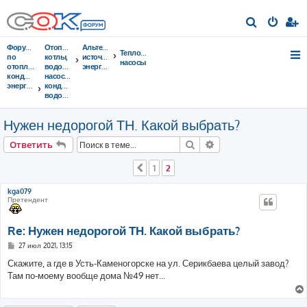
П
о
Форумы
Отопительные
Альтернативные
Тепловые
и
по
котлы,
источники
насосы
отоплению,
водонагреватели,
энергии
с
кондиционированию,
насосы,
энергосбережению
кондиционеры,
к
водоочистка...
Нужен недорогой ТН. Какой выбрать?
Поиск
Расширенный поис
Ответить
1
2
Пред.
kga079
Претендент
Re: Нужен недорогой ТН. Какой выбрать?
С
27 июл 2021, 13:15
о
о
Скажите, а где в Усть-Каменогорске на ул. Серикбаева целый завод?
б
Там по-моему вообще дома №49 нет...
щ
е
н
и