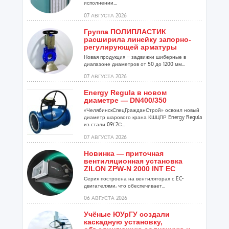
исполнении...
07 АВГУСТА 2026
Группа ПОЛИПЛАСТИК
расширила линейку запорно-
регулирующей арматуры
Новая продукция – задвижки шиберные в
диапазоне диаметров от 50 до 1200 мм...
07 АВГУСТА 2026
Energy Regula в новом
диаметре — DN400/350
«ЧелябинскСпецГражданСтрой» освоил новый
диаметр шарового крана КШЦПР Energy Regula
из стали 09Г2С...
07 АВГУСТА 2026
Новинка — приточная
вентиляционная установка
ZILON ZPW-N 2000 INT EC
Серия построена на вентиляторах с EC-
двигателями, что обеспечивает...
06 АВГУСТА 2026
Учёные ЮУрГУ создали
каскадную установку,