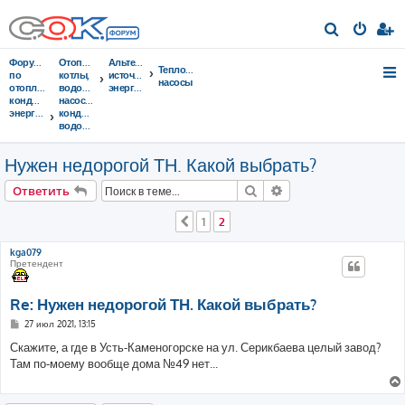
П
о
Форумы
Отопительные
Альтернативные
Тепловые
и
по
котлы,
источники
насосы
отоплению,
водонагреватели,
энергии
с
кондиционированию,
насосы,
энергосбережению
кондиционеры,
к
водоочистка...
Нужен недорогой ТН. Какой выбрать?
Поиск
Расширенный поис
Ответить
1
2
Пред.
kga079
Претендент
Re: Нужен недорогой ТН. Какой выбрать?
С
27 июл 2021, 13:15
о
о
Скажите, а где в Усть-Каменогорске на ул. Серикбаева целый завод?
б
Там по-моему вообще дома №49 нет...
щ
е
н
и