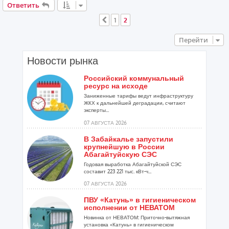
е
Ответить
1
2
Пред.
Перейти
Новости рынка
Российский коммунальный
ресурс на исходе
Заниженные тарифы ведут инфраструктуру
ЖКХ к дальнейшей деградации, считают
эксперты...
07 АВГУСТА 2026
В Забайкалье запустили
крупнейшую в России
Абагайтуйскую СЭС
Годовая выработка Абагайтуйской СЭС
составит 223 221 тыс. кВт-ч...
07 АВГУСТА 2026
ПВУ «Катунь» в гигиеническом
исполнении от НЕВАТОМ
Новинка от НЕВАТОМ: Приточно-вытяжная
установка «Катунь» в гигиеническом