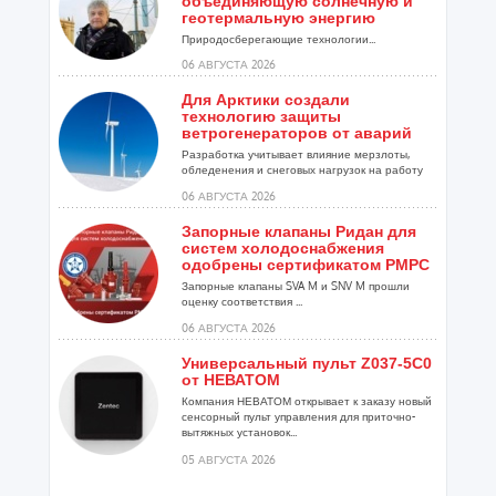
объединяющую солнечную и
геотермальную энергию
Природосберегающие технологии...
06 АВГУСТА 2026
Для Арктики создали
технологию защиты
ветрогенераторов от аварий
Разработка учитывает влияние мерзлоты,
обледенения и снеговых нагрузок на работу
установок...
06 АВГУСТА 2026
Запорные клапаны Ридан для
систем холодоснабжения
одобрены сертификатом РМРС
Запорные клапаны SVA M и SNV M прошли
оценку соответствия ...
06 АВГУСТА 2026
Универсальный пульт Z037-5C0
от НЕВАТОМ
Компания НЕВАТОМ открывает к заказу новый
сенсорный пульт управления для приточно-
вытяжных установок...
05 АВГУСТА 2026
Гибридный тепловой насос