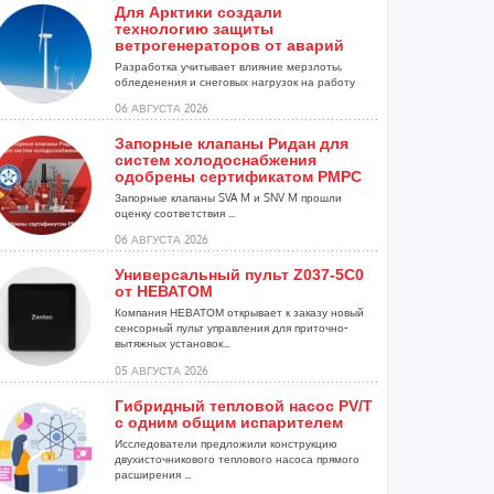
Для Арктики создали
технологию защиты
ветрогенераторов от аварий
Разработка учитывает влияние мерзлоты,
обледенения и снеговых нагрузок на работу
установок...
06 АВГУСТА 2026
Запорные клапаны Ридан для
систем холодоснабжения
одобрены сертификатом РМРС
Запорные клапаны SVA M и SNV M прошли
оценку соответствия ...
06 АВГУСТА 2026
Универсальный пульт Z037-5C0
от НЕВАТОМ
Компания НЕВАТОМ открывает к заказу новый
сенсорный пульт управления для приточно-
вытяжных установок...
05 АВГУСТА 2026
Гибридный тепловой насос PV/T
с одним общим испарителем
Исследователи предложили конструкцию
двухисточникового теплового насоса прямого
расширения ...