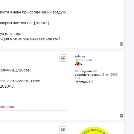
а
ч
ости и цене при организации воздух-
а
л
у
оворим постоянно...[/quote]
ух или вода..
уиция моя не обманывает или как?
В
е
р
solarus
н
Претендент
у
т
получим..[/quote]
ь
Сообщения:
218
Зарегистрирован:
15 окт 2007,
с
15:35
я
азана стоимость, ниже -
Репутация:
0
к
2020-10.
н
а
ч
а
л
ообщении.
у
В
е
р
н
у