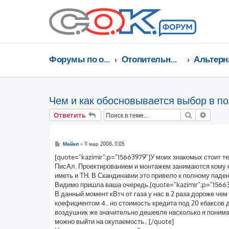
Форумы по отоплению, кондиционированию, энергосбережению
Отопительные котлы, водонагреватели, насосы, кондиционеры, водоочистка...
Чем и как обосновывается выбор в по
Поиск
Расши
Ответить
С
Майкл
»
11 мар 2008, 11:05
о
о
[quote="kazimir";p="15663979"]У моих знакомых стоит те
б
ПисАл. Проектированием и монтажем занимаются кому н
щ
е
иметь и ТН. В Скандинавии это привело к полному паден
н
Видимо пришла ваша очередь.[quote="kazimir";p="15663
и
е
В данный момент кВтч от газа у нас в 2 раза дороже чем
коефициентом 4.. но стоимость кредита под 20 кбаксов д
воздушник же значительно дешевле насколько я понимаю.
можно выйти на окупаемость.. [/quote]