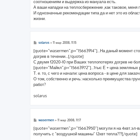
соотношениям и выдержка из мануала есть.
щ
е
А ваши нападки на теплосбережение ,как таковое, меня 
н
И однозначные рекомендации типа да и нет это из облас
и
е
жизни.
С
solarus
»
11 мар 2008, 11:15
о
о
[quote="wasermen";p="15663914"]...На даный момент стоит 
б
догрев в течении...[/quote]
щ
е
С двумя f2020-10 при Ваших теплопотерях догрев не бол
н
[quote="Майкл";p="15663972"]...1тыс Е + цена земляных р
и
е
Т. е. то, с чего и начали: цена вопроса - в цене для зака
О том, собственно и речь: насколько преимущества гру
работ?
solarus
С
wasermen
»
11 мар 2008, 11:17
о
о
[quote="wasermen";p="15663950"] могули я на 4квт.эл-ва,
б
получить с "воздушной машины" 12квт тепла???[/quote]
щ
е