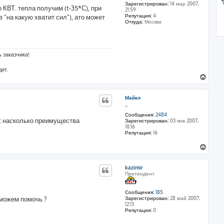
Зарегистрирован:
14 мар 2007,
к
о КВТ. тепла получим (t-35*С), при
21:59
н
Репутация:
4
ов "на какую хватит сил"), ато может
а
Откуда:
Москва
ч
а
л
у
 заказчика!
дит.
В
е
р
Майкл
н
_
у
т
Сообщения:
2484
ь: насколько преимущества
Зарегистрирован:
03 янв 2007,
ь
18:16
с
Репутация:
16
я
к
В
н
е
а
р
ч
kazimir
н
Претендент
а
у
л
т
у
ь
Сообщения:
185
Зарегистрирован:
28 май 2007,
 можем помочь ?
с
12:13
я
Репутация:
0
к
н