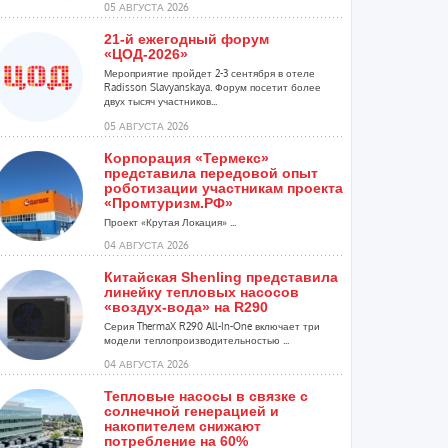
05 АВГУСТА 2026
21-й ежегодный форум
«ЦОД-2026»
Мероприятие пройдет 2-3 сентября в отеле
Radisson Slavyanskaya. Форум посетит более
двух тысяч участников...
05 АВГУСТА 2026
Корпорация «Термекс»
представила передовой опыт
роботизации участникам проекта
«Промтуризм.РФ»
Проект «Крутая Локация» ...
04 АВГУСТА 2026
Китайская Shenling представила
линейку тепловых насосов
«воздух-вода» на R290
Серия ThermaX R290 All-In-One включает три
модели теплопроизводительностью ...
04 АВГУСТА 2026
Тепловые насосы в связке с
солнечной генерацией и
накопителем снижают
потребление на 60%