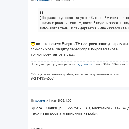
о
о
б
щ
е
[ Но разве грунтовик так уж стабителен? У моих знак
н
в начале работы тепм +5, после 3 недель работы - па
и
е
включаются тены.. и так дергается - мне кажется ста
вот это номер! Видать ТН настроен ваще для работы 
гликоль,хотяб защиту перепрограммировали хотяб..
точно проектантов в сад..
Последний раз редактировалось
дед марос
11 мар 2008, 11:30, всего 
Обходя разложенные грабли, ты теряешь драгоценный опыт..
УКЗТН"SunDue"
С
solarus
»
11 мар 2008, 11:30
о
о
[quote="Майкл";p="15663987"]..Да, насколько ?! Как Вы 
б
Так я и пытаюсь это выяснить у профи.
щ
е
н
и
е
solarus