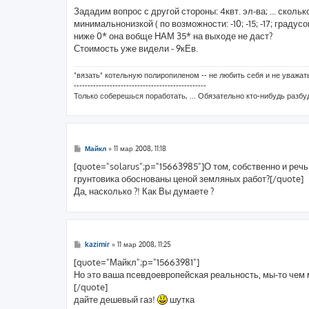
н
Зададим вопрос с другой стороны: 4квт. эл-ва; ... скольк
и
е
минимальнонизкой ( по возможности: -10; -15; -17; градус
ниже 0* она вобще НАМ 35* на выходе не даст?
Стоимость уже видели - 9кЕв.
"вязать" котельную полиропиленом -- не любить себя и не уважать
------------------------------------------------
Только соберешься поработать, ... Обязательно кто-нибудь разбу
С
Майкл
»
11 мар 2008, 11:18
о
о
[quote="solarus";p="15663985"]О том, собственно и реч
б
грунтовика обоснованы ценой земляных работ?[/quote]
щ
е
Да, насколько ?! Как Вы думаете ?
н
и
е
С
kazimir
»
11 мар 2008, 11:25
о
о
[quote="Майкл";p="15663981"]
б
Но это ваша псевдоевропейская реальность, мы-то чем
щ
е
[/quote]
н
дайте дешевый газ!
шутка
и