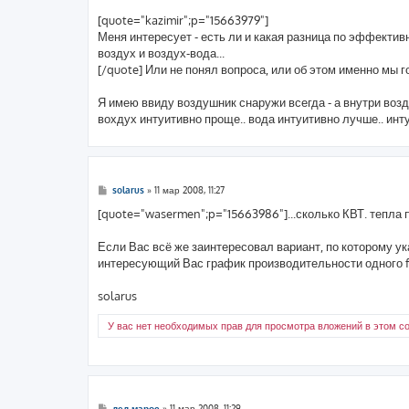
е
[quote="kazimir";p="15663979"]
Меня интересует - есть ли и какая разница по эффективн
воздух и воздух-вода...
[/quote] Или не понял вопроса, или об этом именно мы г
Я имею ввиду воздушник снаружи всегда - а внутри возд
вохдух интуитивно проще.. вода интуитивно лучше.. инт
С
solarus
»
11 мар 2008, 11:27
о
о
[quote="wasermen";p="15663986"]...сколько КВТ. тепла 
б
щ
е
Если Вас всё же заинтересовал вариант, по которому ук
н
интересующий Вас график производительности одного f
и
е
solarus
У вас нет необходимых прав для просмотра вложений в этом с
С
дед марос
»
11 мар 2008, 11:29