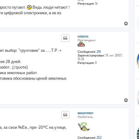
с
Репутация:
16
я
просто пугают.
Ведь люди читают !
к
ти цифровой электроники, а не из
н
а
В
ч
е
а
р
л
solarus
н
у
Претендент
у
т
выбор: "грунтовик" за ......Т.Р. +
ь
Сообщения:
218
Зарегистрирован:
15 окт 2007,
с
15:35
я
ее 28 дней.
Репутация:
0
к
абот...[/quote]
н
зчика земляных работ.
а
нтовика обоснованы ценой земляных
ч
а
л
у
В
е
р
wasermen
н
Любитель
у
т
 за свои 9кЕв., при -20*С на улице,
ь
с
я
Сообщения:
252