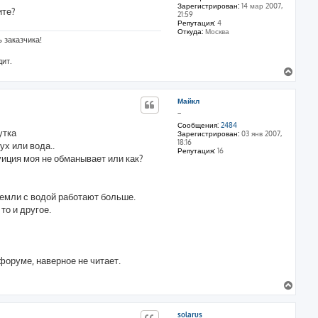
о
Зарегистрирован:
14 мар 2007,
к
ите?
р
21:59
н
м
Репутация:
4
а
а
Откуда:
Москва
ц
ч
 заказчика!
и
а
я
л
дит.
п
у
В
о
л
е
ь
р
з
Майкл
н
о
_
у
в
а
т
Сообщения:
2484
т
тка
Зарегистрирован:
03 янв 2007,
ь
е
18:16
ух или вода..
с
л
Репутация:
16
я
я
уиция моя не обманывает или как?
д
к
е
н
д
а
м
Земли с водой работают больше.
ч
а
р
о и другое.
а
о
л
с
у
 форуме, наверное не читает.
В
е
р
solarus
н