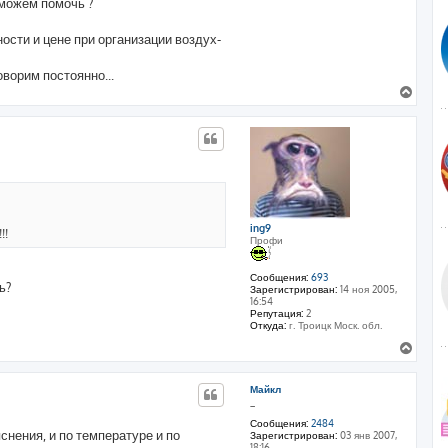
 можем помочь ?
ости и цене при организации воздух-
оворим постоянно...
В
е
р
н
у
т
ь
с
я
к
ing9
!!
Профи
н
а
ч
Сообщения:
693
а
ь?
Зарегистрирован:
14 ноя 2005,
л
16:54
Репутация:
2
у
Откуда:
г. Троицк Моск. обл.
В
е
р
Майкл
н
_
у
т
Сообщения:
2484
снения, и по температуре и по
Зарегистрирован:
03 янв 2007,
ь
18:16