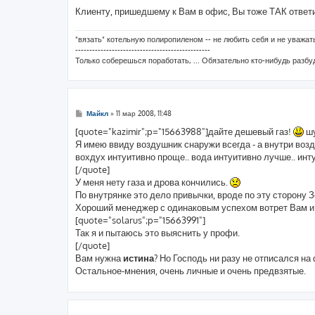
н
Клиенту, пришедшему к Вам в офис, Вы тоже ТАК ответ
и
е
"вязать" котельную полиропиленом -- не любить себя и не уважать
------------------------------------------------
Только соберешься поработать, ... Обязательно кто-нибудь разбу
С
Майкл
»
11 мар 2008, 11:48
о
о
[quote="kazimir";p="15663988"]дайте дешевый газ!
шу
б
Я имею ввиду воздушник снаружи всегда - а внутри возд
щ
е
вохдух интуитивно проще.. вода интуитивно лучше.. инт
н
[/quote]
и
е
У меня нету газа и дрова кончились.
По внутрянке это дело привычки, вроде по эту сторону 
Хороший менеджер с одинаковым успехом вотрет Вам и т
[quote="solarus";p="15663991"]
Так я и пытаюсь это выяснить у профи.
[/quote]
Вам нужна
истина
? Но Господь ни разу не отписался на
Остальное-мнения, очень личные и очень предвзятые.