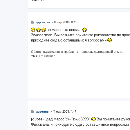
С
дед марос
»
11 мар 2008, 11:35
о
о
во массовка пошла!
б
2wasserman: Вы возмите почитайте руководство по прое
щ
е
приходите сюда с оставшимися вопросами
н
и
е
Обходя разложенные грабли, ты теряешь драгоценный опыт..
УКЗТН"SunDue"
С
wasermen
»
11 мар 2008, 11:47
о
о
[quote="дед марос";p="15663993"]
Вы почитайте руко
б
Фиссмана, и приходите сюда с оставшимися вопросами
щ
е