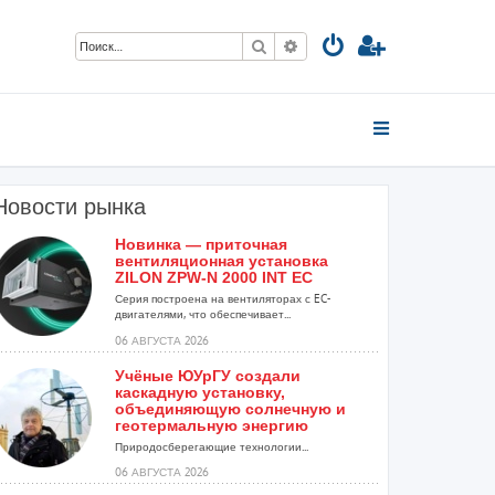
Поиск
Расширенный поиск
Новости рынка
Новинка — приточная
.
вентиляционная установка
ZILON ZPW-N 2000 INT EC
Серия построена на вентиляторах с EC-
двигателями, что обеспечивает...
06 АВГУСТА 2026
Учёные ЮУрГУ создали
каскадную установку,
объединяющую солнечную и
геотермальную энергию
Природосберегающие технологии...
06 АВГУСТА 2026