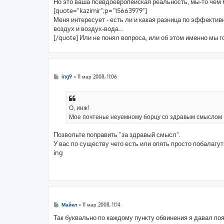
Но это ваша псевдоевропейская реальность, мы-то чем
[quote="kazimir";p="15663979"]
Меня интересует - есть ли и какая разница по эффективн
воздух и воздух-вода...
[/quote] Или не понял вопроса, или об этом именно мы г
С
ing9
»
11 мар 2008, 11:06
о
о
б
щ
е
О, инж!
н
Мое почтенье неуемному борцу со здравым смыслом !
и
е
Позвольте поправить "за здравый смысл".
У вас по существу чего есть или опять просто побалагут
ing
С
Майкл
»
11 мар 2008, 11:14
о
о
Так буквально по каждому пункту обвинения я давал поя
б