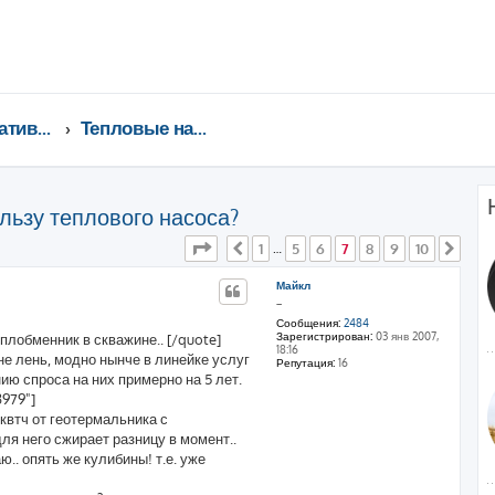
Альтернативные источники энергии
Тепловые насосы
льзу теплового насоса?
ренный поиск
Страница
7
из
10
1
5
6
7
8
9
10
Пред.
…
След
Майкл
_
Сообщения:
2484
Зарегистрирован:
03 янв 2007,
плобменник в скважине.. [/quote]
18:16
е лень, модно нынче в линейке услуг
Репутация:
16
ию спроса на них примерно на 5 лет.
979"]
 квтч от геотермальника с
ля него сжирает разницу в момент..
. опять же кулибины! т.е. уже