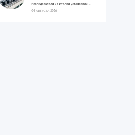
Исследователи из Италии установили ...
04 АВГУСТА 2026
«РУСКЛИМАТ Fest 2026» в Уфе
собрал свыше 700 профи
климатической отрасли
Организатором выступил торгово-
производственный холдинг «Русклимат»...
03 АВГУСТА 2026
«Датарк» испытал модульный
ЦОД с плотностью 54 кВт на
стойку
Испытания прошли на собственной
производственной площадке и были...
03 АВГУСТА 2026
Samsung выпускает VRF-систему
DVM на R32
Линейка включает семь типоразмеров
производительностью от 22,4 до 56 кВт.
Суммарная длина трубопроводов...
03 АВГУСТА 2026
«СиСофт Девелопмент» подвел
итоги конкурса студенческих