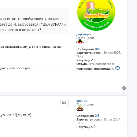
т
ь
с
я
омых стоит теплобменник в скважине..
к
дает до -1, вырубается [*ЦЕНЗУРА*] и
н
бильностью и не пахнет?
а
дед марос
ч
Претендент
а
л
со скважинами, а его запихали на
Сообщения:
108
у
Зарегистрирован:
16 дек 2007,
19:48
Репутация:
2
Откуда:
Усть-Каменогорск
К
редактировалось 1 раз.
Контактная информация:
о
н
т
а
к
В
т
е
н
а
р
я
solarus
н
и
Претендент
у
н
т
ф
думаете ?[/quote]
о
ь
Сообщения:
218
р
Зарегистрирован:
15 окт 2007,
с
м
15:35
я
а
Репутация:
0
к
ц
и
н
я