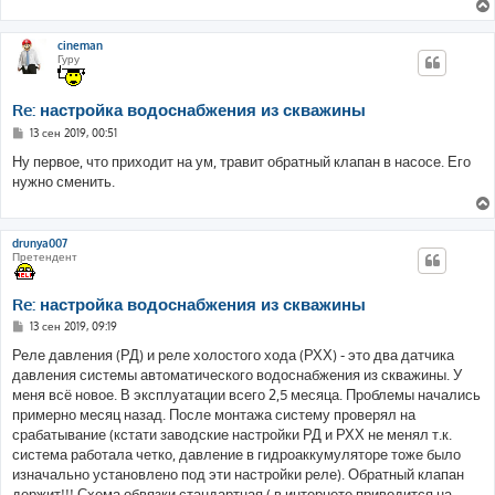
cineman
Гуру
Re: настройка водоснабжения из скважины
С
13 сен 2019, 00:51
о
о
Ну первое, что приходит на ум, травит обратный клапан в насосе. Его
б
нужно сменить.
щ
е
н
и
е
drunya007
Претендент
Re: настройка водоснабжения из скважины
С
13 сен 2019, 09:19
о
о
Реле давления (РД) и реле холостого хода (РХХ) - это два датчика
б
давления системы автоматического водоснабжения из скважины. У
щ
е
меня всё новое. В эксплуатации всего 2,5 месяца. Проблемы начались
н
примерно месяц назад. После монтажа систему проверял на
и
е
срабатывание (кстати заводские настройки РД и РХХ не менял т.к.
система работала четко, давление в гидроаккумуляторе тоже было
изначально установлено под эти настройки реле). Обратный клапан
держит!!! Схема обвязки стандартная ( в интернете приводится на