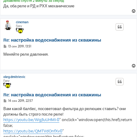
Добавлено спустя 2 минуты 38 секунд:
Да, оба реле и РД и РХХ механические
cineman
Гуру
Re: настройка водоснабжения из скважины
С
13 сен 2019, 13:51
о
о
Меняйте реле давления.
б
щ
е
н
и
е
oleg.dmitrievic
Гуру
Re: настройка водоснабжения из скважины
С
14 сен 2019, 22:57
о
о
Вам какой балбес, посоветовал фильтра до релюшек ставить? они
б
должны быть строго после реле!
щ
е
https://youtu.be/WgJ1uUHMI-0
" onclick="window.open(this.href);return
н
false;
и
е
https://youtu.be/QMTVdOnfXv0
"
onclick="window.open(this.href);return false;