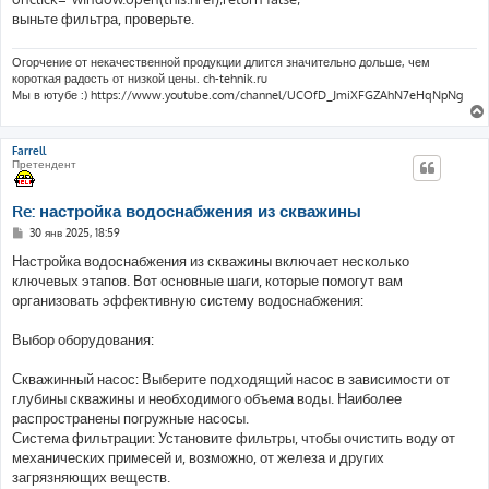
выньте фильтра, проверьте.
Огорчение от некачественной продукции длится значительно дольше, чем
короткая радость от низкой цены. ch-tehnik.ru
Мы в ютубе :) https://www.youtube.com/channel/UCOfD_JmiXFGZAhN7eHqNpNg
Farrell
Претендент
Re: настройка водоснабжения из скважины
С
30 янв 2025, 18:59
о
о
Настройка водоснабжения из скважины включает несколько
б
ключевых этапов. Вот основные шаги, которые помогут вам
щ
е
организовать эффективную систему водоснабжения:
н
и
е
Выбор оборудования:
Скважинный насос: Выберите подходящий насос в зависимости от
глубины скважины и необходимого объема воды. Наиболее
распространены погружные насосы.
Система фильтрации: Установите фильтры, чтобы очистить воду от
механических примесей и, возможно, от железа и других
загрязняющих веществ.