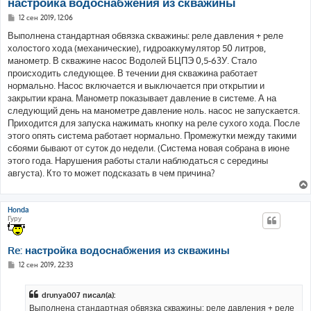
настройка водоснабжения из скважины
С
12 сен 2019, 12:06
о
о
Выполнена стандартная обвязка скважины: реле давления + реле
б
холостого хода (механические), гидроаккумулятор 50 литров,
щ
е
манометр. В скважине насос Водолей БЦПЭ 0,5-63У. Стало
н
происходить следующее. В течении дня скважина работает
и
е
нормально. Насос включается и выключается при открытии и
закрытии крана. Манометр показывает давление в системе. А на
следующий день на манометре давление ноль. насос не запускается.
Приходится для запуска нажимать кнопку на реле сухого хода. После
этого опять система работает нормально. Промежутки между такими
сбоями бывают от суток до недели. (Система новая собрана в июне
этого года. Нарушения работы стали наблюдаться с середины
августа). Кто то может подсказать в чем причина?
Honda
Гуру
Re: настройка водоснабжения из скважины
С
12 сен 2019, 22:33
о
о
б
drunya007 писал(а):
щ
е
Выполнена стандартная обвязка скважины: реле давления + реле