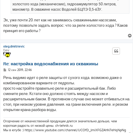
н
холостого хода (механические), гидроаккумулятор 50 литров,
и
е
манометр. В скважине насос Водолей БЦПЭ 0,5-63У.
Эх, уже почти 20 лет как не занимаюсь скважинными насосами,
поэтому позвольте задать вопрос: что за реле холостого хода ? Каков
принцип его работы ?
oleg.dmitrievic
Гуру
Re: настройка водоснабжения из скважины
С
12 сен 2019, 22:46
о
о
Речь видимо идет о реле защиты от сухого хода. возможно даже о
б
комбинированном варианте от педролы.
щ
е
просто настройте правильно реле и расширительный бак. Либо
н
смените реле. Кстати оно должно стоять между насосом и
и
е
расширительным баком. В противном случае оно может отбиваться на
стоп, при низком уровне давления. на грани включения реле. и резком
открытии крана разбора воды.
Огорчение от некачественной продукции длится значительно дольше, чем
короткая радость от низкой цены. ch-tehnik.ru
Мы в ютубе :) https://www.youtube.com/channel/UCOfD_JmiXFGZAhN7eHqNpNg