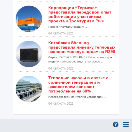
Корпорация «Термекс»
представила передовой опыт
роботизации участникам
проекта «Промтуризм.РФ»
Проект «Крутая Локация» ...
04 АВГУСТА 2026
Китайская Shenling
представила линейку тепловых
насосов «воздух-вода» на R290
Серия ThermaX R290 All-In-One включает три
модели теплопроизводительностью ...
04 АВГУСТА 2026
Тепловые насосы в связке с
солнечной генерацией и
накопителем снижают
потребление на 60%
Исследователи из Италии установили ...
04 АВГУСТА 2026
«РУСКЛИМАТ Fest 2026» в Уфе
собрал свыше 700 профи
климатической отрасли
Организатором выступил торгово-
производственный холдинг «Русклимат»...