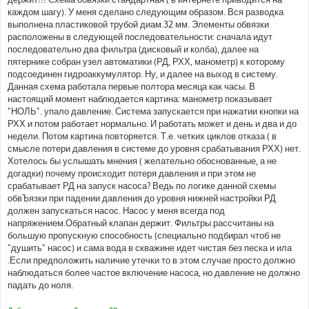
каждом шагу). У меня сделано следующим образом. Вся разводка
выполнена пластиковой трубой диам.32 мм. Элементы обвязки
расположены в следующей последовательности: сначала идут
последовательно два фильтра (дисковый и колба), далее на
пятернике собран узел автоматики (РД, РХХ, манометр) к которому
подсоединен гидроаккумулятор. Ну, и далее на выход в систему.
Данная схема работала первые полтора месяца как часы. В
настоящий момент наблюдается картина: манометр показывает
"НОЛЬ". упало давление. Система запускается при нажатии кнопки на
РХХ и потом работает нормально. И работать может и день и два и до
недели. Потом картина повторяется. Т.е. четких циклов отказа ( в
смысле потери давления в системе до уровня срабатывания РХХ) нет.
Хотелось бы услышать мнения ( желательно обоснованные, а не
догадки) почему происходит потеря давления и при этом не
срабатывает РД на запуск насоса? Ведь по логике данной схемы
обвЪязки при падении давления до уровня нижней настройки РД
должен запускаться насос. Насос у меня всегда под
напряжением.Обратный клапан держит. Фильтры рассчитаны на
большую пропускную способность (специально подбирал чтоб не
"душить" насос) и сама вода в скважине идет чистая без песка и ила
.Если предположить наличие утечки то в этом случае просто должно
наблюдаться более частое включение насоса, но давление не должно
падать до ноля.