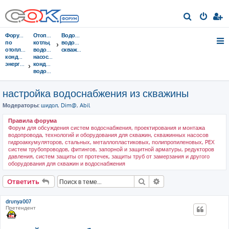
П
о
Форумы
Отопительные
Водоснабжение,
и
по
котлы,
водопровод,
отоплению,
водонагреватели,
скважины
с
кондиционированию,
насосы,
энергосбережению
кондиционеры,
к
водоочистка...
настройка водоснабжения из скважины
Модераторы:
шидол
,
Dim@
,
Abil
Правила форума
Форум для обсуждения систем водоснабжения, проектирования и монтажа
водопровода, технологий и оборудования для скважин, скважинных насосов
гидроаккумуляторов, стальных, металлопластиковых, полипропиленовых, PEX
систем трубопроводов, фитингов, запорной и защитной арматуры, редукторов
давления, систем защиты от протечек, защиты труб от замерзания и другого
оборудования для скважин и водоснабжения
Поиск
Расширенный поис
Ответить
drunya007
Претендент