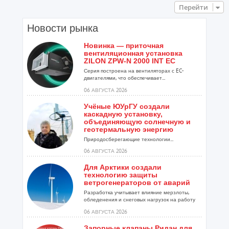
Перейти
Новости рынка
Новинка — приточная
вентиляционная установка
ZILON ZPW-N 2000 INT EC
Серия построена на вентиляторах с EC-
двигателями, что обеспечивает...
06 АВГУСТА 2026
Учёные ЮУрГУ создали
каскадную установку,
объединяющую солнечную и
геотермальную энергию
Природосберегающие технологии...
06 АВГУСТА 2026
Для Арктики создали
технологию защиты
ветрогенераторов от аварий
Разработка учитывает влияние мерзлоты,
обледенения и снеговых нагрузок на работу
установок...
06 АВГУСТА 2026
Запорные клапаны Ридан для