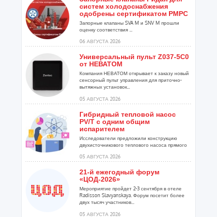
систем холодоснабжения
одобрены сертификатом РМРС
Запорные клапаны SVA M и SNV M прошли
оценку соответствия ...
06 АВГУСТА 2026
Универсальный пульт Z037-5C0
от НЕВАТОМ
Компания НЕВАТОМ открывает к заказу новый
сенсорный пульт управления для приточно-
вытяжных установок...
05 АВГУСТА 2026
Гибридный тепловой насос
PV/T с одним общим
испарителем
Исследователи предложили конструкцию
двухисточникового теплового насоса прямого
расширения ...
05 АВГУСТА 2026
21-й ежегодный форум
«ЦОД-2026»
Мероприятие пройдет 2-3 сентября в отеле
Radisson Slavyanskaya. Форум посетит более
двух тысяч участников...
05 АВГУСТА 2026