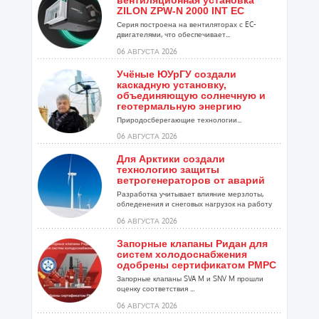
вентиляционная установка
ZILON ZPW-N 2000 INT EC
Серия построена на вентиляторах с EC-
двигателями, что обеспечивает...
06 АВГУСТА 2026
Учёные ЮУрГУ создали
каскадную установку,
объединяющую солнечную и
геотермальную энергию
Природосберегающие технологии...
06 АВГУСТА 2026
Для Арктики создали
технологию защиты
ветрогенераторов от аварий
Разработка учитывает влияние мерзлоты,
обледенения и снеговых нагрузок на работу
установок...
06 АВГУСТА 2026
Запорные клапаны Ридан для
систем холодоснабжения
одобрены сертификатом РМРС
Запорные клапаны SVA M и SNV M прошли
оценку соответствия ...
06 АВГУСТА 2026