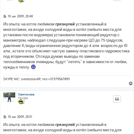
С
10 авг 2009, 20:48
о
о
Из опыта: на котле любимом
грязнулей
установленный в
б
многоэтажке, на входе холодной воды в котёл (небыло места для
щ
е
установки после водомера) установили понижающий редуктор с
н
манометром, наблюдал следущее-при нагреве ЦО до 75 градусов,
и
е
давление Х/воды ограниченное редуктором до 4 атм. возросло до 10
атм., кстати это объясняет частую замену пластикового гидромостика
под вторичником. Отсюда думаю выводы по заменам
теплообменников очевидны, будут "лететь" в зависимости от любви,
нужды к теплу
SKYPE NIC: sveatoslav69; тел.+37379567893
Святослав
Профи
С
10 авг 2009, 20:51
о
о
Из опыта: на котле любимом
грязнулей
установленный в
б
многоэтажке, на входе холодной воды в котёл (небыло места для
щ