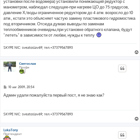
е
установки после водомера) установили понижающий редуктор с
н
манометром, наблюдал следущее-при нагреве ЦО до 75 градусов,
и
е
давление Х/воды ограниченное редуктором до 4 атм. возросло до 10
атм., кстати это объясняет частую замену пластикового гидромостика
под вторичником. Отсюда думаю выводы по заменам
теплообменников очевидны,при установке обратного клапана, будут
"лететь" в зависимости от любви, нужды к теплу
SKYPE NIC: sveatoslav69; тел.+37379567893
Святослав
Профи
С
10 авг 2009, 20:54
о
о
Админ удали пожалуйста первый пост, я не знаю как?
б
щ
е
н
и
SKYPE NIC: sveatoslav69; тел.+37379567893
е
LukaTony
Претендент