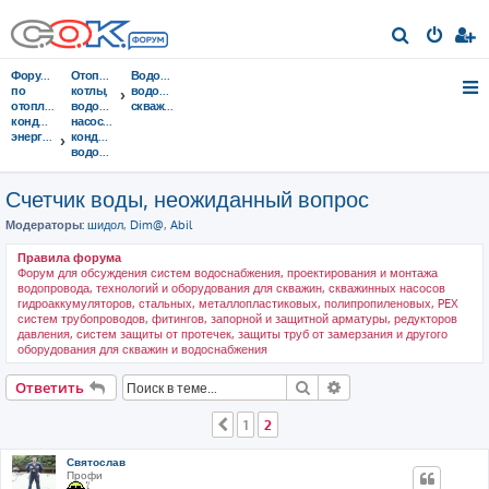
П
о
Форумы
Отопительные
Водоснабжение,
и
по
котлы,
водопровод,
отоплению,
водонагреватели,
скважины
с
кондиционированию,
насосы,
энергосбережению
кондиционеры,
к
водоочистка...
Счетчик воды, неожиданный вопрос
Модераторы:
шидол
,
Dim@
,
Abil
Правила форума
Форум для обсуждения систем водоснабжения, проектирования и монтажа
водопровода, технологий и оборудования для скважин, скважинных насосов
гидроаккумуляторов, стальных, металлопластиковых, полипропиленовых, PEX
систем трубопроводов, фитингов, запорной и защитной арматуры, редукторов
давления, систем защиты от протечек, защиты труб от замерзания и другого
оборудования для скважин и водоснабжения
Поиск
Расширенный поис
Ответить
1
2
Пред.
Святослав
Профи