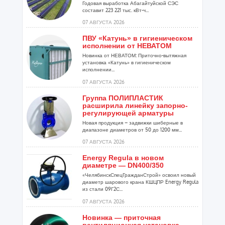
Годовая выработка Абагайтуйской СЭС
составит 223 221 тыс. кВт-ч...
07 АВГУСТА 2026
ПВУ «Катунь» в гигиеническом
исполнении от НЕВАТОМ
Новинка от НЕВАТОМ: Приточно-вытяжная
установка «Катунь» в гигиеническом
исполнении...
07 АВГУСТА 2026
Группа ПОЛИПЛАСТИК
расширила линейку запорно-
регулирующей арматуры
Новая продукция – задвижки шиберные в
диапазоне диаметров от 50 до 1200 мм...
07 АВГУСТА 2026
Energy Regula в новом
диаметре — DN400/350
«ЧелябинскСпецГражданСтрой» освоил новый
диаметр шарового крана КШЦПР Energy Regula
из стали 09Г2С...
07 АВГУСТА 2026
Новинка — приточная