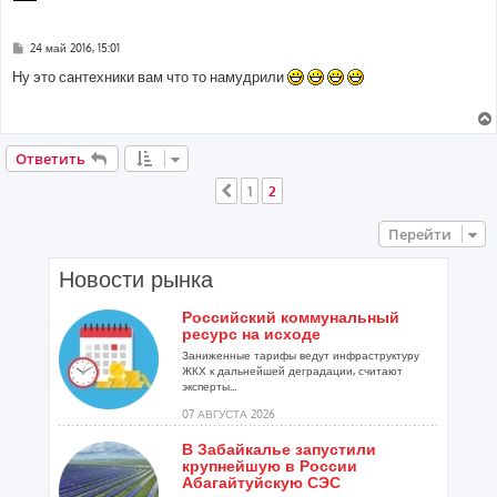
С
24 май 2016, 15:01
о
о
Ну это сантехники вам что то намудрили
б
щ
е
н
и
е
Ответить
1
2
Пред.
Перейти
Новости рынка
Российский коммунальный
ресурс на исходе
Заниженные тарифы ведут инфраструктуру
ЖКХ к дальнейшей деградации, считают
эксперты...
07 АВГУСТА 2026
В Забайкалье запустили
крупнейшую в России
Абагайтуйскую СЭС