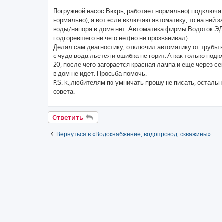
е
н
Погружной насос Вихрь, работает нормально( подключа
и
е
нормально), а вот если включаю автоматику, то на ней 
воды/напора в доме нет. Автоматика фирмы Водоток Э
подгоревшего ни чего нет(но не прозванивал).
Делал сам диагностику, отключил автоматику от трубы 
о чудо вода льется и ошибка не горит. А как только подк
20, после чего загорается красная лампа и еще через се
в дом не идет. Просьба помочь.
P.S. k.,любителям по-умничать прошу не писать, осталь
совета.
Ответить
Вернуться в «Водоснабжение, водопровод, скважины»