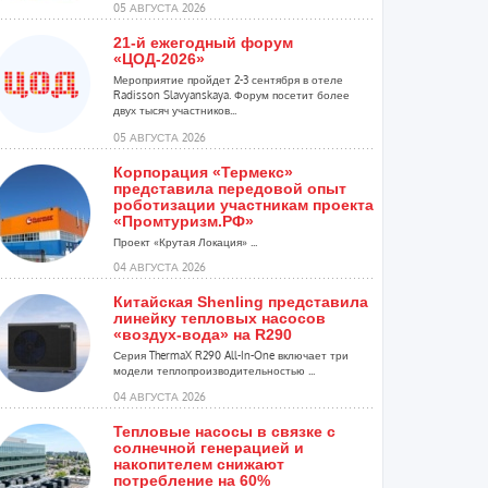
05 АВГУСТА 2026
21-й ежегодный форум
«ЦОД-2026»
Мероприятие пройдет 2-3 сентября в отеле
Radisson Slavyanskaya. Форум посетит более
двух тысяч участников...
05 АВГУСТА 2026
Корпорация «Термекс»
представила передовой опыт
роботизации участникам проекта
«Промтуризм.РФ»
Проект «Крутая Локация» ...
04 АВГУСТА 2026
Китайская Shenling представила
линейку тепловых насосов
«воздух-вода» на R290
Серия ThermaX R290 All-In-One включает три
модели теплопроизводительностью ...
04 АВГУСТА 2026
Тепловые насосы в связке с
солнечной генерацией и
накопителем снижают
потребление на 60%