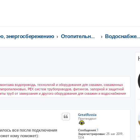
ю, энергосбережению
Отопительные котлы, водонагреватели, насосы, кондиционеры, водоочистка...
Водоснабжение, водопровод, скважин
монтажа водопровода, технологий и оборудования для скважин, скважинных
липропиленовых, PEX систем трубопроводов, фитингов, запорной и защитной
иты труб от замерзания и другого оборудования для скважин и водоснабжения
ренный поиск
GreatRussia
Претендент
чилось все после подключения
Сообщения:
1
Зарегистрирован:
25 авг 2019,
может кому поможет):
13:14