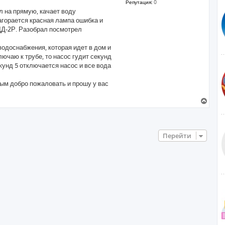
Репутация:
0
л на прямую, качает воду
загорается красная лампа ошибка и
ДД-2Р. Разобрал посмотрел
водоснабжения, которая идет в дом и
лючаю к трубе, то насос гудит секунд
кунд 5 отключается насос и все вода
ным добро пожаловать и прошу у вас
В
е
р
н
у
Перейти
т
ь
с
я
к
н
а
ч
а
л
у