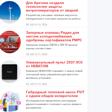
Для Арктики создали
технологию защиты
ветрогенераторов от аварий
Разработка учитывает влияние мерзлоты,
обледенения и снеговых нагрузок на работу
установок...
06 АВГУСТА 2026
Запорные клапаны Ридан для
систем холодоснабжения
одобрены сертификатом РМРС
Запорные клапаны SVA M и SNV M прошли
оценку соответствия ...
06 АВГУСТА 2026
Универсальный пульт Z037-5C0
от НЕВАТОМ
Компания НЕВАТОМ открывает к заказу новый
сенсорный пульт управления для приточно-
вытяжных установок...
05 АВГУСТА 2026
Гибридный тепловой насос PV/T
с одним общим испарителем
Исследователи предложили конструкцию
двухисточникового теплового насоса прямого
расширения ...