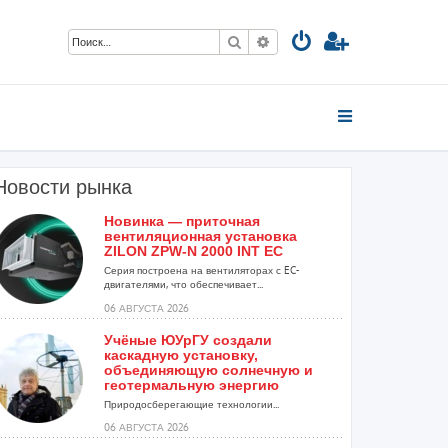
Поиск
Расширенный поиск
ы
Новости рынка
Новинка — приточная
вентиляционная установка
ZILON ZPW-N 2000 INT EC
Серия построена на вентиляторах с EC-
двигателями, что обеспечивает...
06 АВГУСТА 2026
Учёные ЮУрГУ создали
каскадную установку,
объединяющую солнечную и
геотермальную энергию
Природосберегающие технологии...
06 АВГУСТА 2026