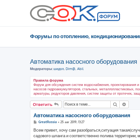
Форумы по отоплению, кондиционировани
Автоматика насосного оборудования
Модераторы:
шидол
,
Dim@
,
Abil
Правила форума
Форум для обсуждения систем водоснабжения, проектирования и 
насосов гидроаккумуляторов, стальных, металлопластиковых, по
арматуры, редукторов давления, систем защиты от протечек, защ
Поиск
Расши
Ответить
Автоматика насосного оборудования
С
GreatRussia
»
25 авг 2019, 13:27
о
о
Всем привет, хочу сам разобраться,ситуация такая(слу
б
садового шланга и соответственно полива территории, 
щ