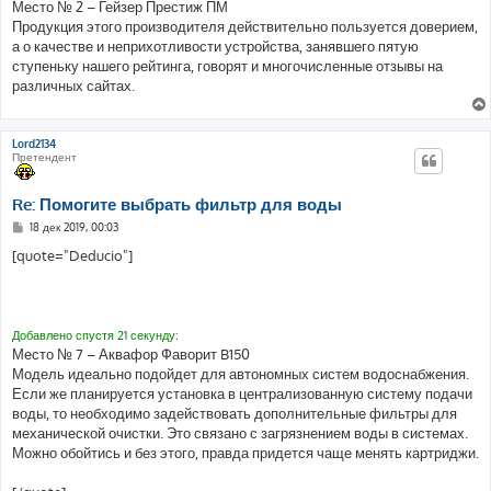
Место № 2 – Гейзер Престиж ПМ
Продукция этого производителя действительно пользуется доверием,
а о качестве и неприхотливости устройства, занявшего пятую
ступеньку нашего рейтинга, говорят и многочисленные отзывы на
различных сайтах.
Lord2134
Претендент
Re: Помогите выбрать фильтр для воды
С
18 дек 2019, 00:03
о
о
[quote="Deducio"]
б
щ
е
н
и
е
Добавлено спустя 21 секунду:
Место № 7 – Аквафор Фаворит B150
Модель идеально подойдет для автономных систем водоснабжения.
Если же планируется установка в централизованную систему подачи
воды, то необходимо задействовать дополнительные фильтры для
механической очистки. Это связано с загрязнением воды в системах.
Можно обойтись и без этого, правда придется чаще менять картриджи.