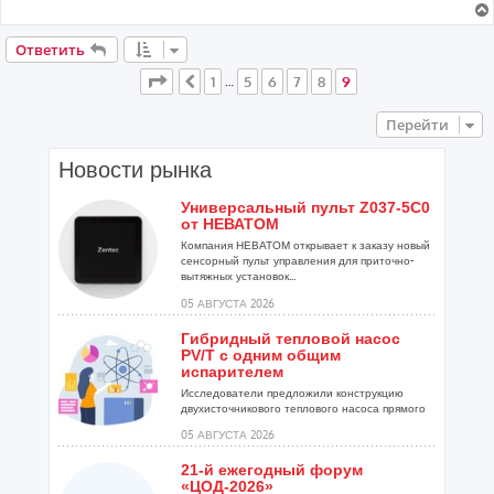
Ответить
Страница
9
из
9
1
5
6
7
8
9
Пред.
…
Перейти
Новости рынка
Универсальный пульт Z037-5C0
от НЕВАТОМ
Компания НЕВАТОМ открывает к заказу новый
сенсорный пульт управления для приточно-
вытяжных установок...
05 АВГУСТА 2026
Гибридный тепловой насос
PV/T с одним общим
испарителем
Исследователи предложили конструкцию
двухисточникового теплового насоса прямого
расширения ...
05 АВГУСТА 2026
21-й ежегодный форум
«ЦОД-2026»