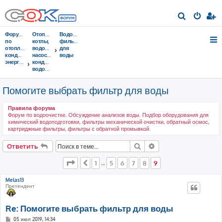
П
о
Форумы
Отопительные
Водоподготовка,
и
по
котлы,
фильтры
отоплению,
водонагреватели,
для
с
кондиционированию,
насосы,
воды
энергосбережению
кондиционеры,
к
водоочистка...
Помогите выбрать фильтр для воды
Правила форума
Форум по водоочистке. Обсуждение анализов воды. Подбор оборудования для
химический водоподготовки, фильтры механической очистки, обратный осмос,
картриджные фильтры, фильтры с обратной промывкой.
Поиск
Расширенный поис
Ответить
Страница
9
из
9
1
5
6
7
8
9
Пред.
…
Melas13
Претендент
Re: Помогите выбрать фильтр для воды
С
05 июл 2019, 14:34