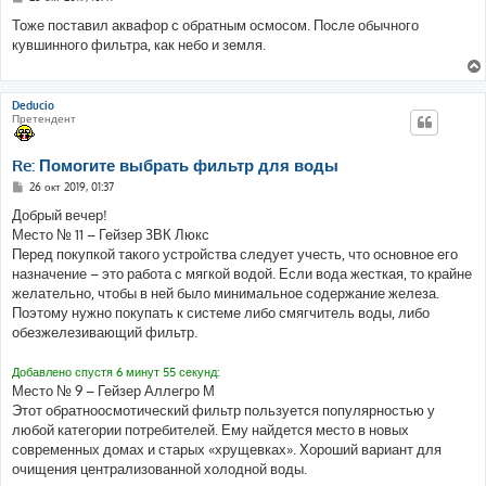
о
о
Тоже поставил аквафор с обратным осмосом. После обычного
б
кувшинного фильтра, как небо и земля.
щ
е
н
и
е
Deducio
Претендент
Re: Помогите выбрать фильтр для воды
С
26 окт 2019, 01:37
о
о
Добрый вечер!
б
Место № 11 – Гейзер 3ВК Люкс
щ
е
Перед покупкой такого устройства следует учесть, что основное его
н
назначение – это работа с мягкой водой. Если вода жесткая, то крайне
и
е
желательно, чтобы в ней было минимальное содержание железа.
Поэтому нужно покупать к системе либо смягчитель воды, либо
обезжелезивающий фильтр.
Добавлено спустя 6 минут 55 секунд:
Место № 9 – Гейзер Аллегро М
Этот обратноосмотический фильтр пользуется популярностью у
любой категории потребителей. Ему найдется место в новых
современных домах и старых «хрущевках». Хороший вариант для
очищения централизованной холодной воды.