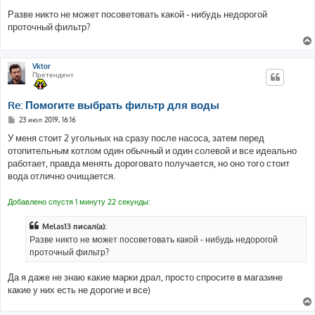
о
о
Разве никто не может посоветовать какой - нибудь недорогой
б
проточный фильтр?
щ
е
н
и
е
Vktor
Претендент
Re: Помогите выбрать фильтр для воды
С
23 июл 2019, 16:16
о
о
У меня стоит 2 угольных на сразу после насоса, затем перед
б
отопительным котлом один обычный и один солевой и все идеально
щ
е
работает, правда менять дороговато получается, но оно того стоит
н
вода отлично очищается.
и
е
Добавлено спустя 1 минуту 22 секунды:
Melas13 писал(а):
Разве никто не может посоветовать какой - нибудь недорогой
проточный фильтр?
Да я даже не знаю какие марки драл, просто спросите в магазине
какие у них есть не дорогие и все)