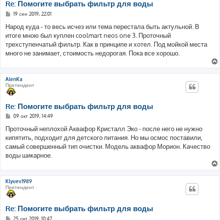
Re: Помогите выбрать фильтр для воды
С
19 сен 2019, 22:01
о
о
Народ куда - то весь исчез или тема перестала быть актульной. В
б
итоге мною был куплен coolmart neos one 3. Проточный
щ
е
трехступенчатый фильтр. Как в принципе и хотел. Под мойкой места
н
много не занимает, стоимость недорогая. Пока все хорошо.
и
е
AlenKa
Претендент
Re: Помогите выбрать фильтр для воды
С
09 окт 2019, 14:49
о
о
Проточный неплохой Аквафор Кристалл Эко - после него не нужно
б
кипятить, подходит для детского питания. Но мы осмос поставили,
щ
е
самый совершенный тип очистки. Модель аквафор Морион. Качество
н
воды шикарное.
и
е
Klyuev1989
Претендент
Re: Помогите выбрать фильтр для воды
С
25 окт 2019, 10:47