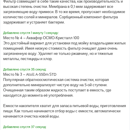
Фильтр совмещает в себе такие качества, как производительность и
высокая степень очистки. Мембрана в 0,1 мкм задерживает все
загрязняющие воду примеси. В то же время, пропускает необходимое
количество солей и минералов. Сорбционный компонент фильтра
задерживает и устраняет бактерии.
Добавлено спустя 1 минуту 1 секунду:
Место № 4 – Аквафор ОСМО-Кристалл 100
Это достойный вариант для установки под мойку владельцами жилых
помещений. Имея низкую стоимость фильтр очищает даже очень
загрязненную воду. Удаляет не только ржавчину, но и тяжелые
металлы, пестициды и хлор.
Добавлено спустя 35 секунд:
Место № 3 – Atoll A-550m STD
Популярная обратноосмотическая система очистки, которая
дополнительно минерализует чистую воду на 5-ой ступени.
Очищенная таким образом жидкость поступает в емкость, где
находится до момента её употребления.
Емкости накопителя хватит для запаса питьевой воды, приготовления
пищи. Как только начинается отбор воды с емкости, автоматически
начинается очистка новой воды.
Добавлено спустя 37 секунд: