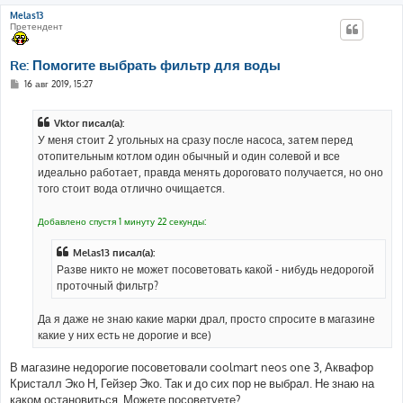
Melas13
Претендент
Re: Помогите выбрать фильтр для воды
С
16 авг 2019, 15:27
о
о
б
Vktor писал(а):
щ
е
У меня стоит 2 угольных на сразу после насоса, затем перед
н
отопительным котлом один обычный и один солевой и все
и
е
идеально работает, правда менять дороговато получается, но оно
того стоит вода отлично очищается.
Добавлено спустя 1 минуту 22 секунды:
Melas13 писал(а):
Разве никто не может посоветовать какой - нибудь недорогой
проточный фильтр?
Да я даже не знаю какие марки драл, просто спросите в магазине
какие у них есть не дорогие и все)
В магазине недорогие посоветовали coolmart neos one 3, Аквафор
Кристалл Эко Н, Гейзер Эко. Так и до сих пор не выбрал. Не знаю на
каком остановиться. Можете посоветуете?