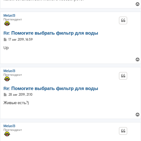
Melas13
Претендент
Re: Помогите выбрать фильтр для воды
С
17 авг 2019, 16:59
о
о
Up
б
щ
е
н
и
е
Melas13
Претендент
Re: Помогите выбрать фильтр для воды
С
28 авг 2019, 21:10
о
о
Живые есть?)
б
щ
е
н
и
е
Melas13
Претендент