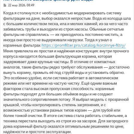
С
22 мар 2026, 08:49
о
о
Когда я столкнулся с необходимостью модернизировать систему
б
фильтрации на даче, выбор оказался непростым. Вода из колодца шла
щ
е
с большим количеством песка, ила и мелких камней, из-за чего часто
н
забивались трубы и выходили из строя насосы. Обычные сетчатые
и
е
фильтры не справлялись — их приходилось постоянно чистить, а
иногда они просто не выдерживали нагрузки. Тогда я узнал о
корзинных фильтрах
https://promfilter.pro/catalog/korzinnye-filtry/
Меня привлекла их простая и надёжная конструкция: внутри прочного
корпуса находится большая фильтрующая корзина, которая
задерживает даже крупные частицы. В отличие от компактных
аналогов, такие фильтры редко требуют обслуживания — достаточно
вынуть корзину, промыть её под струёй воды и установить обратно.
Это особенно удобно, если система работает в автоматическом
режиме или нет времени на частую чистку. Ещё одним важным
фактором стала высокая пропускная способность: корзинные
фильтры подходят для больших объёмов воды и не создают
значительного сопротивления потоку. Я выбрал модель с прозрачной
крышкой, чтобы контролировать степень загрязнения, и с
возможностью установки разных типов корзин — для грубой или
более тонкой очистки. В итоге система стала работать стабильнее, а
техника перестала выходить из строя из-за засоров. Для загородного
дома корзинный фильтр оказался оптимальным решением по цене,
надёжности и простоте эксплуатации.