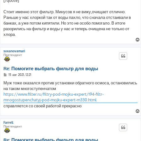
[/quote]
Стоит именно этот фильтр. Минусов я не вижу,очищает отлично.
Раньше у нас хлоркой так от воды пахло, что сначала отстаивали в
банках, а уже потом кипятили. Но это не особо помогало. В итоге
разорились на фильтр и воды у нас и теперь очищена не только от
хлора.
suxanovamari
Претендент
Re: Помогите выбрать фильтр для воды
С
15 авг 2021, 12:21
о
о
Муж тоже оказался против установки обратного осмоса, остановились
б
на таком многоступенчатом
щ
е
https://www.filter.ru/filtry-pod-mojku-expert/194-filtr-
н
mnogostupenchatyj-pod-mojku-expert-m330.html
и
е
справляется со своей работой прекрасно
Farrell
Претендент
Re: Помогите выбрать фильтр для воды