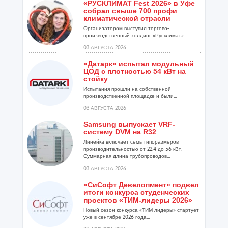
«РУСКЛИМАТ Fest 2026» в Уфе
собрал свыше 700 профи
климатической отрасли
Организатором выступил торгово-
производственный холдинг «Русклимат»...
03 АВГУСТА 2026
«Датарк» испытал модульный
ЦОД с плотностью 54 кВт на
стойку
Испытания прошли на собственной
производственной площадке и были...
03 АВГУСТА 2026
Samsung выпускает VRF-
систему DVM на R32
Линейка включает семь типоразмеров
производительностью от 22,4 до 56 кВт.
Суммарная длина трубопроводов...
03 АВГУСТА 2026
«СиСофт Девелопмент» подвел
итоги конкурса студенческих
проектов «ТИМ-лидеры 2026»
Новый сезон конкурса «ТИМ-лидеры» стартует
уже в сентябре 2026 года...