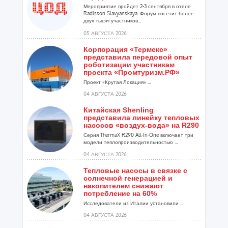
Мероприятие пройдет 2-3 сентября в отеле
Radisson Slavyanskaya. Форум посетит более
двух тысяч участников...
05 АВГУСТА 2026
Корпорация «Термекс»
представила передовой опыт
роботизации участникам
проекта «Промтуризм.РФ»
Проект «Крутая Локация» ...
04 АВГУСТА 2026
Китайская Shenling
представила линейку тепловых
насосов «воздух-вода» на R290
Серия ThermaX R290 All-In-One включает три
модели теплопроизводительностью ...
04 АВГУСТА 2026
Тепловые насосы в связке с
солнечной генерацией и
накопителем снижают
потребление на 60%
Исследователи из Италии установили ...
04 АВГУСТА 2026