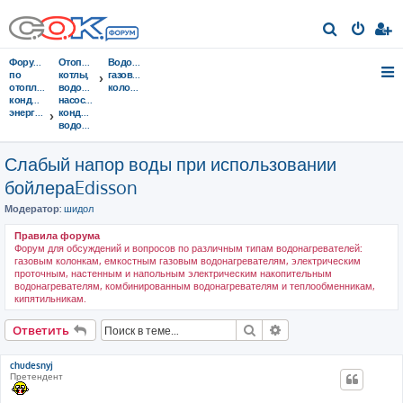
П
о
Форумы
Отопительные
Водонагреватели,
и
по
котлы,
газовые
отоплению,
водонагреватели,
колонки
с
кондиционированию,
насосы,
энергосбережению
кондиционеры,
к
водоочистка...
Слабый напор воды при использовании
бойлераEdisson
Модератор:
шидол
Правила форума
Форум для обсуждений и вопросов по различным типам водонагревателей:
газовым колонкам, емкостным газовым водонагревателям, электрическим
проточным, настенным и напольным электрическим накопительным
водонагревателям, комбинированным водонагревателям и теплообменникам,
кипятильникам.
Поиск
Расширенный поис
Ответить
chudesnyj
Претендент