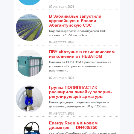
07 АВГУСТА 2026
В Забайкалье запустили
крупнейшую в России
Абагайтуйскую СЭС
Годовая выработка Абагайтуйской СЭС
составит 223 221 тыс. кВт-ч...
07 АВГУСТА 2026
ПВУ «Катунь» в гигиеническом
исполнении от НЕВАТОМ
Новинка от НЕВАТОМ: Приточно-вытяжная
установка «Катунь» в гигиеническом
исполнении...
07 АВГУСТА 2026
Группа ПОЛИПЛАСТИК
расширила линейку запорно-
регулирующей арматуры
Новая продукция – задвижки шиберные в
диапазоне диаметров от 50 до 1200 мм...
07 АВГУСТА 2026
Energy Regula в новом
диаметре — DN400/350
«ЧелябинскСпецГражданСтрой» освоил новый