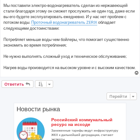
о
о
Мы поставили электро-водонагреватель сделан из нержавеющей
б
стали благодаря этому он сможет прослужить не один год, даже если
щ
е
вы его будете эксплуатировать ежедневно. И у нас нет проблем с
н
потоком воды.
Проточный водонагреватель ZERIX
обладает
и
е
следующими достоинствами:
Потребляет меньше воды чем бойлеры, что помогает существенно
экономить во время потребления;
Не нужно выполнять сложный уход и техническое обслуживание;
Нагрев воды производится на высоком уровне и с высоким качеством.
Ответить
Перейти
Новости рынка
Российский коммунальный
ресурс на исходе
Заниженные тарифы ведут инфраструктуру
ЖКХ к дальнейшей деградации, считают
эксперты...