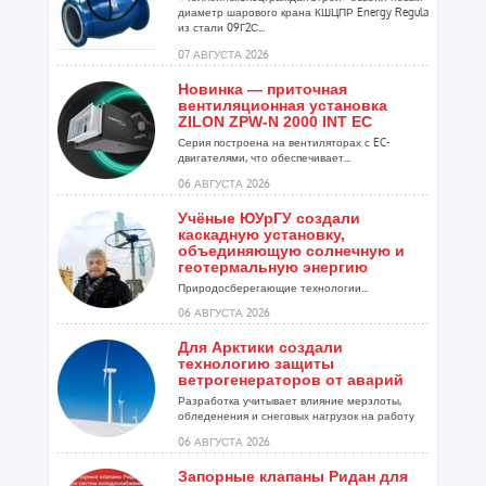
диаметр шарового крана КШЦПР Energy Regula
из стали 09Г2С...
07 АВГУСТА 2026
Новинка — приточная
вентиляционная установка
ZILON ZPW-N 2000 INT EC
Серия построена на вентиляторах с EC-
двигателями, что обеспечивает...
06 АВГУСТА 2026
Учёные ЮУрГУ создали
каскадную установку,
объединяющую солнечную и
геотермальную энергию
Природосберегающие технологии...
06 АВГУСТА 2026
Для Арктики создали
технологию защиты
ветрогенераторов от аварий
Разработка учитывает влияние мерзлоты,
обледенения и снеговых нагрузок на работу
установок...
06 АВГУСТА 2026
Запорные клапаны Ридан для