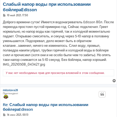
Слабый напор воды при использовании
бойлераEdisson
С
10 май 2021, 17:50
о
о
Доброго времени суток! Имеется водонагреватель Edisson 80л. После
б
переезда простоял пустой примерно год. Сейчас подключил. Греет
щ
е
нормально, но напор воды как горячей, так и холодной моментально
н
падает. Открываю смеситель, и секунд через 5-10 напор в половину
и
е
уменьшается. Подозревал, дело может быть в обратном
клапане...заменил, ничего не изменилось. Слил воду, промыл,
полведра накипи убрал, трубки горячей и холодной воды в бойлере
снял и прочисиил (хотя они и не особо были чем то забиты). Но опять
таки напор снижается за 5-10 секунд. Без бойлера, напор хороший.
IMG_20210508_043427.jpg
У вас нет необходимых прав для просмотра вложений в этом сообщении.
miloslava28
Претендент
Re: Слабый напор воды при использовании
бойлераEdisson
С
16 июн 2021, 00:13