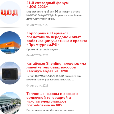
21-й ежегодный форум
«ЦОД-2026»
Мероприятие пройдет 2-3 сентября в отеле
Radisson Slavyanskaya. Форум посетит более
двух тысяч участников...
05 АВГУСТА 2026
Корпорация «Термекс»
представила передовой опыт
роботизации участникам проекта
«Промтуризм.РФ»
Проект «Крутая Локация» ...
04 АВГУСТА 2026
Китайская Shenling представила
линейку тепловых насосов
«воздух-вода» на R290
Серия ThermaX R290 All-In-One включает три
модели теплопроизводительностью ...
04 АВГУСТА 2026
Тепловые насосы в связке с
солнечной генерацией и
накопителем снижают
потребление на 60%
Исследователи из Италии установили ...