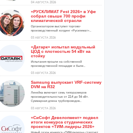
04 АВГУСТА 2026
«РУСКЛИМАТ Fest 2026» в Уфе
собрал свыше 700 профи
климатической отрасли
Организатором выступил торгово-
производственный холдинг «Русклимат»...
03 АВГУСТА 2026
«Датарк» испытал модульный
ЦОД с плотностью 54 кВт на
стойку
Испытания прошли на собственной
производственной площадке и были...
03 АВГУСТА 2026
Samsung выпускает VRF-систему
DVM на R32
Линейка включает семь типоразмеров
производительностью от 22,4 до 56 кВт.
Суммарная длина трубопроводов...
03 АВГУСТА 2026
«СиСофт Девелопмент» подвел
итоги конкурса студенческих
проектов «ТИМ-лидеры 2026»
Новый сезон конкурса «ТИМ-лидеры» стартует