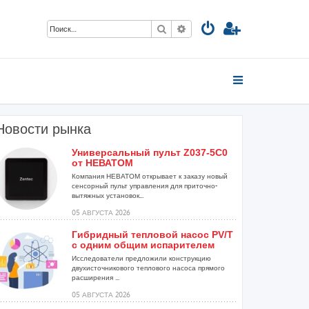
Поиск
Расширенный поиск
Новости рынка
Универсальный пульт Z037-5C0
от НЕВАТОМ
Компания НЕВАТОМ открывает к заказу новый
сенсорный пульт управления для приточно-
вытяжных установок...
05 АВГУСТА 2026
Гибридный тепловой насос PV/T
с одним общим испарителем
Исследователи предложили конструкцию
двухисточникового теплового насоса прямого
расширения ...
05 АВГУСТА 2026