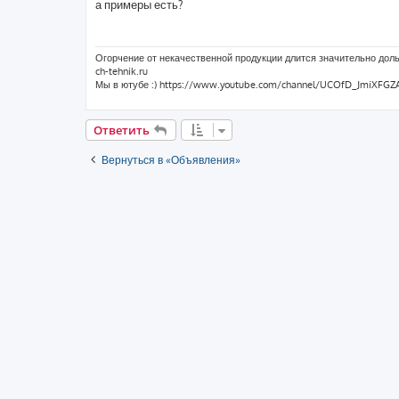
о
а примеры есть?
б
щ
е
н
и
Огорчение от некачественной продукции длится значительно доль
е
ch-tehnik.ru
Мы в ютубе :) https://www.youtube.com/channel/UCOfD_JmiXF
Ответить
Вернуться в «Объявления»