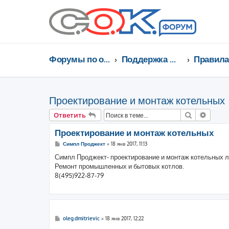
Форумы по отоплению, кондиционированию, энергосбережению
Поддержка форума сантехника, отопление, кондиционирование
Проектирование и монтаж котельных
Поиск
Расши
Ответить
Проектирование и монтаж котельных
С
Симпл Проджект
»
18 янв 2017, 11:13
о
о
Симпл Проджект- проектирование и монтаж котельных 
б
Ремонт промышленных и бытовых котлов.
щ
е
8(495)922-87-79
н
и
е
С
oleg.dmitrievic
»
18 янв 2017, 12:22
о