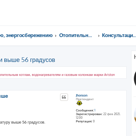
ю, энергосбережению
Отопительные котлы, водонагреватели, насосы, кондиционеры, водоочистка...
Консультации специали
реи выше 56 градусов
пительным котлам, водонагревателям и газовым колонкам марки Ariston
ренный поиск
выше
Jhonson
Претендент
Сообщения:
1
Зарегистрирован:
22 фев 2021,
12:00
Репутация:
0
ратуру выше 56 градусов.