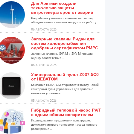
Для Арктики создали
технологию защиты
ветрогенераторов от аварий
Разработка учитывает влияние мерзлоты,
обледенения и снеговых нагрузок на работу
установок...
06 АВГУСТА 2026
Запорные клапаны Ридан для
систем холодоснабжения
одобрены сертификатом РМРС
Запорные клапаны SVA M и SNV M прошли
оценку соответствия ...
06 АВГУСТА 2026
Универсальный пульт Z037-5C0
от НЕВАТОМ
Компания НЕВАТОМ открывает к заказу новый
сенсорный пульт управления для приточно-
вытяжных установок...
05 АВГУСТА 2026
Гибридный тепловой насос PV/T
с одним общим испарителем
Исследователи предложили конструкцию
двухисточникового теплового насоса прямого
расширения ...