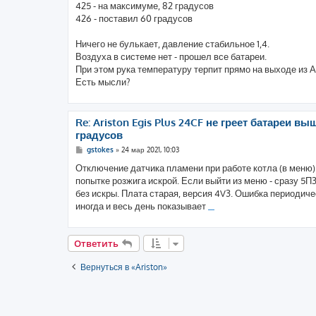
е
425 - на максимуме, 82 градусов
426 - поставил 60 градусов
Ничего не булькает, давление стабильное 1,4.
Воздуха в системе нет - прошел все батареи.
При этом рука температуру терпит прямо на выходе из А
Есть мысли?
Re: Ariston Egis Plus 24CF не греет батареи вы
градусов
С
gstokes
»
24 мар 2021, 10:03
о
о
Отключение датчика пламени при работе котла (в меню)
б
попытке розжига искрой. Если выйти из меню - сразу 5П3
щ
е
без искры. Плата старая, версия 4V3. Ошибка периодиче
н
иногда и весь день показывает
и
bubble shooter
е
Ответить
Вернуться в «Ariston»