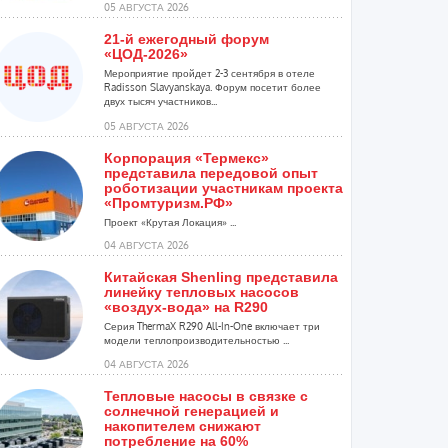
05 АВГУСТА 2026
21-й ежегодный форум
«ЦОД-2026»
Мероприятие пройдет 2-3 сентября в отеле
Radisson Slavyanskaya. Форум посетит более
двух тысяч участников...
05 АВГУСТА 2026
Корпорация «Термекс»
представила передовой опыт
роботизации участникам проекта
«Промтуризм.РФ»
Проект «Крутая Локация» ...
04 АВГУСТА 2026
Китайская Shenling представила
линейку тепловых насосов
«воздух-вода» на R290
Серия ThermaX R290 All-In-One включает три
модели теплопроизводительностью ...
04 АВГУСТА 2026
Тепловые насосы в связке с
солнечной генерацией и
накопителем снижают
потребление на 60%