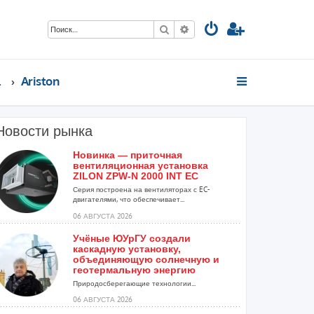
Поиск
Расширенный поиск
стов
Ariston
Новости рынка
Новинка — приточная
вентиляционная установка
ZILON ZPW-N 2000 INT EC
Серия построена на вентиляторах с EC-
двигателями, что обеспечивает...
06 АВГУСТА 2026
Учёные ЮУрГУ создали
каскадную установку,
объединяющую солнечную и
геотермальную энергию
Природосберегающие технологии...
06 АВГУСТА 2026