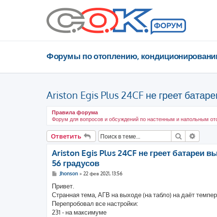
Форумы по отоплению, кондиционировани
Ariston Egis Plus 24CF не греет бата
Правила форума
Форум для вопросов и обсуждений по настенным и напольным ото
Поиск
Расши
Ответить
Ariston Egis Plus 24CF не греет батареи 
56 градусов
С
Jhonson
»
22 фев 2021, 13:56
о
о
Привет.
б
Странная тема, АГВ на выходе (на табло) на даёт темпе
щ
е
Перепробовал все настройки:
н
231 - на максимуме
и