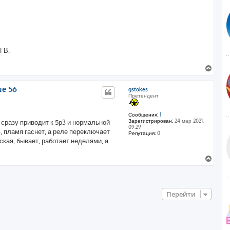
ГВ.
В
е
р
ше 56
gstokes
н
Претендент
у
т
ь
Сообщения:
1
Зарегистрирован:
24 мар 2021,
 сразу приводит к 5р3 и нормальной
с
09:29
я
, пламя гаснет, а реле переключает
Репутация:
0
к
ская, бывает, работает неделями, а
н
а
В
ч
е
а
р
л
н
у
у
Перейти
т
ь
с
я
к