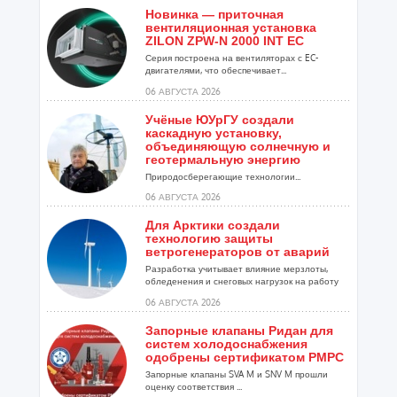
Новинка — приточная
вентиляционная установка
ZILON ZPW-N 2000 INT EC
Серия построена на вентиляторах с EC-
двигателями, что обеспечивает...
06 АВГУСТА 2026
Учёные ЮУрГУ создали
каскадную установку,
объединяющую солнечную и
геотермальную энергию
Природосберегающие технологии...
06 АВГУСТА 2026
Для Арктики создали
технологию защиты
ветрогенераторов от аварий
Разработка учитывает влияние мерзлоты,
обледенения и снеговых нагрузок на работу
установок...
06 АВГУСТА 2026
Запорные клапаны Ридан для
систем холодоснабжения
одобрены сертификатом РМРС
Запорные клапаны SVA M и SNV M прошли
оценку соответствия ...