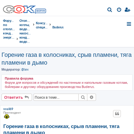
П
о
Форумы
Отопительные
Консультации
и
по
котлы,
специалистов
Buderus
отоплению,
водонагреватели,
с
кондиционированию,
насосы,
энергосбережению
кондиционеры,
к
водоочистка...
Горение газа в колосниках, срыв пламени, тяга
пламени в дымо
Модератор:
@lex
Правила форума
Форум для вопросов и обсуждений по настенным и напольным газовым котлам,
бойлерам и другому оборудованию производства Buderus.
Поиск
Расширенный поис
Ответить
vva169
Претендент
Горение газа в колосниках, срыв пламени, тяга
пламени в дымо