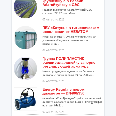
крупнейшую в России
Абагайтуйскую СЭС
Годовая выработка Абагайтуйской СЭС
составит 223 221 тыс. кВт-ч...
07 АВГУСТА 2026
ПВУ «Катунь» в гигиеническом
исполнении от НЕВАТОМ
Новинка от НЕВАТОМ: Приточно-вытяжная
установка «Катунь» в гигиеническом
исполнении...
07 АВГУСТА 2026
Группа ПОЛИПЛАСТИК
расширила линейку запорно-
регулирующей арматуры
Новая продукция – задвижки шиберные в
диапазоне диаметров от 50 до 1200 мм...
07 АВГУСТА 2026
Energy Regula в новом
диаметре — DN400/350
«ЧелябинскСпецГражданСтрой» освоил новый
диаметр шарового крана КШЦПР Energy Regula
из стали 09Г2С...
07 АВГУСТА 2026