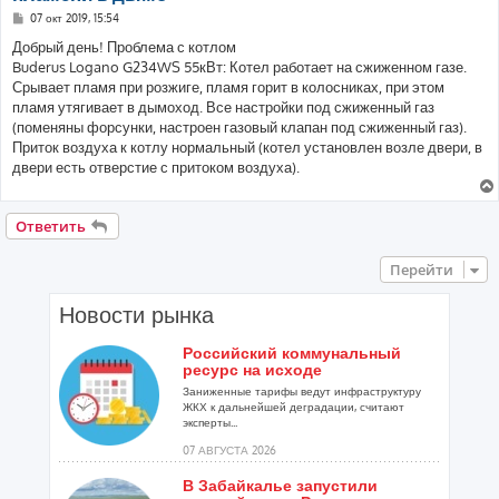
С
07 окт 2019, 15:54
о
о
Добрый день! Проблема с котлом
б
Buderus Logano G234WS 55кВт: Котел работает на сжиженном газе.
щ
е
Срывает пламя при розжиге, пламя горит в колосниках, при этом
н
пламя утягивает в дымоход. Все настройки под сжиженный газ
и
е
(поменяны форсунки, настроен газовый клапан под сжиженный газ).
Приток воздуха к котлу нормальный (котел установлен возле двери, в
двери есть отверстие с притоком воздуха).
Ответить
Перейти
Новости рынка
Российский коммунальный
ресурс на исходе
Заниженные тарифы ведут инфраструктуру
ЖКХ к дальнейшей деградации, считают
эксперты...
07 АВГУСТА 2026
В Забайкалье запустили