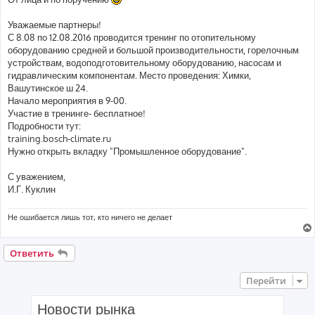
б
щ
е
Уважаемые партнеры!
н
С 8.08 по 12.08.2016 проводится тренинг по отопительному
и
е
оборудованию средней и большой производительности, горелочным
устройствам, водоподготовительному оборудованию, насосам и
гидравлическим компонентам. Место проведения: Химки,
Вашутинское ш 24.
Начало мероприятия в 9-00.
Участие в тренинге- бесплатное!
Подробности тут:
training.bosch-climate.ru
Нужно открыть вкладку "Промышленное оборудование".
С уважением,
И.Г. Куклин
Не ошибается лишь тот, кто ничего не делает
Ответить
Перейти
Новости рынка