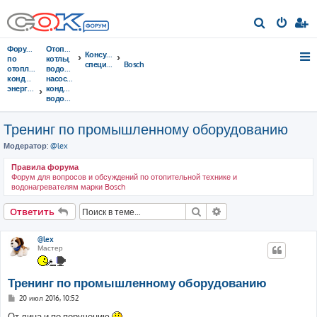
П
о
Форумы
Отопительные
Консультации
и
по
котлы,
специалистов
Bosch
отоплению,
водонагреватели,
с
кондиционированию,
насосы,
энергосбережению
кондиционеры,
к
водоочистка...
Тренинг по промышленному оборудованию
Модератор:
@lex
Правила форума
Форум для вопросов и обсуждений по отопительной технике и
водонагревателям марки Bosch
Поиск
Расширенный поис
Ответить
@lex
Мастер
Тренинг по промышленному оборудованию
С
20 июл 2016, 10:52
о
о
От лица и по поручению