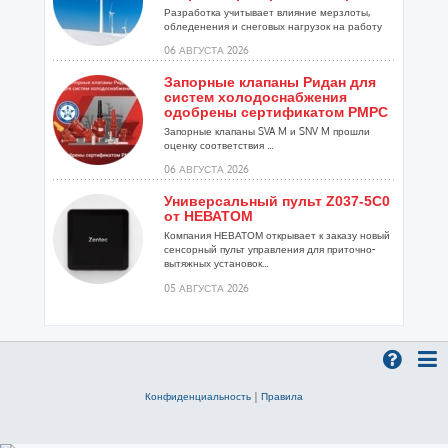
Разработка учитывает влияние мерзлоты,
обледенения и снеговых нагрузок на работу
установок...
06 АВГУСТА 2026
Запорные клапаны Ридан для
систем холодоснабжения
одобрены сертификатом РМРС
Запорные клапаны SVA M и SNV M прошли
оценку соответствия ...
06 АВГУСТА 2026
Универсальный пульт Z037-5C0
от НЕВАТОМ
Компания НЕВАТОМ открывает к заказу новый
сенсорный пульт управления для приточно-
вытяжных установок...
05 АВГУСТА 2026
Гибридный тепловой насос
PV/T с одним общим
испарителем
Исследователи предложили конструкцию
двухисточникового теплового насоса прямого
Конфиденциальность
|
Правила
расширения ...
05 АВГУСТА 2026
21-й ежегодный форум