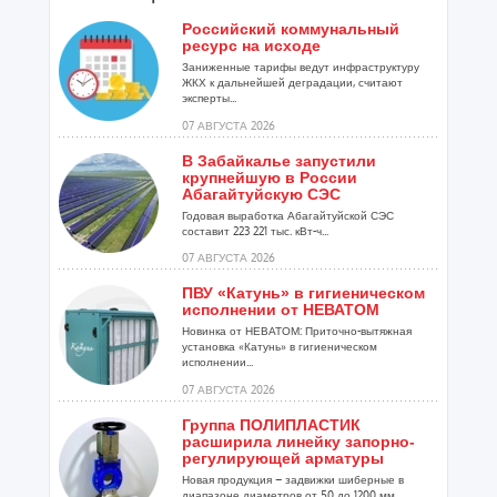
Российский коммунальный
ресурс на исходе
Заниженные тарифы ведут инфраструктуру
ЖКХ к дальнейшей деградации, считают
эксперты...
07 АВГУСТА 2026
В Забайкалье запустили
крупнейшую в России
Абагайтуйскую СЭС
Годовая выработка Абагайтуйской СЭС
составит 223 221 тыс. кВт-ч...
07 АВГУСТА 2026
ПВУ «Катунь» в гигиеническом
исполнении от НЕВАТОМ
Новинка от НЕВАТОМ: Приточно-вытяжная
установка «Катунь» в гигиеническом
исполнении...
07 АВГУСТА 2026
Группа ПОЛИПЛАСТИК
расширила линейку запорно-
регулирующей арматуры
Новая продукция – задвижки шиберные в
диапазоне диаметров от 50 до 1200 мм...