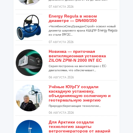
07 АВГУСТА 2026
Energy Regula в новом
диаметре — DN400/350
«ЧелябинскСпецГражданСтрой» освоил новый
диаметр шарового крана КШЦПР Energy Regula
из стали 09Г2С...
07 АВГУСТА 2026
Новинка — приточная
вентиляционная установка
ZILON ZPW-N 2000 INT EC
Серия построена на вентиляторах с EC-
двигателями, что обеспечивает...
06 АВГУСТА 2026
Учёные ЮУрГУ создали
каскадную установку,
объединяющую солнечную и
геотермальную энергию
Природосберегающие технологии...
06 АВГУСТА 2026
Для Арктики создали
технологию защиты
ветрогенераторов от аварий